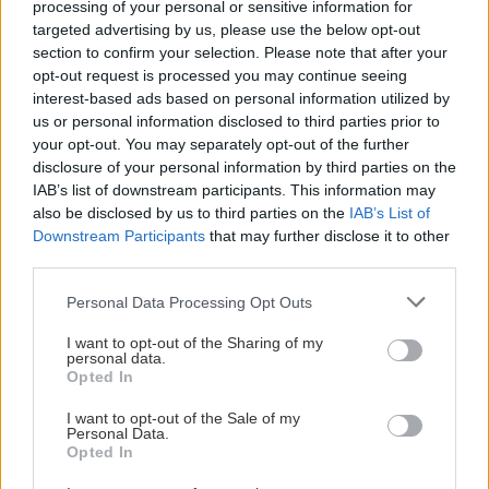
ανέπαφος, επιτρέποντας στη φυσική βλάστηση του
processing of your personal or sensitive information for
νησιού να «αγκαλιάσει» πλήρως την κατοικία.
targeted advertising by us, please use the below opt-out
section to confirm your selection. Please note that after your
Ένα σπίτι που δεν προσπαθεί να επιβληθεί στο τοπίο·
opt-out request is processed you may continue seeing
αντίθετα, επιλέγει να χαθεί μέσα του.
interest-based ads based on personal information utilized by
us or personal information disclosed to third parties prior to
Διαβάστε επίσης:
your opt-out. You may separately opt-out of the further
disclosure of your personal information by third parties on the
Φουντώνουν τα σενάρια για πρόωρες εκλογές τον
IAB’s list of downstream participants. This information may
Σεπτέμβριο ή τον Οκτώβριο
also be disclosed by us to third parties on the
IAB’s List of
Downstream Participants
that may further disclose it to other
Ηράκλειο - θρίλερ στην Παντάνασσα: Η κατάσταση της
third parties.
υγείας της 28χρονης μητέρας
Personal Data Processing Opt Outs
Ακολουθήστε το ekriti.gr στο
Google News
και
I want to opt-out of the Sharing of my
μάθετε πρώτοι όλες τις ειδήσεις για την Κρήτη
personal data.
Opted In
και όχι μόνο.
I want to opt-out of the Sale of my
Λευκάδα
Σπίτι
Personal Data.
Opted In