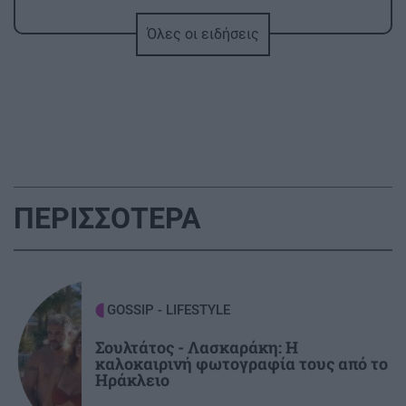
Πάνω από 400 πυρκαγιές σε 10 ημέρες στην
Όλες οι ειδήσεις
Ελλάδα -«Το 90% είναι από αμέλεια»
GOSSIP - LIFESTYLE
16:00
Η Σίσσυ Χρηστίδου ποζάρει στην Κρήτη με
μαγιό
ΚΟΣΜΟΣ
15:55
ΠΕΡΙΣΣΟΤΕΡΑ
Αυστηροί συνοριακοί έλεγχοι στην Ισπανία:
Έλεγξαν περίπου 200 αφίξεις ταξιδιωτών από
την Ιταλία
GOSSIP - LIFESTYLE
ΚΟΣΜΟΣ
15:40
Σουλτάτος - Λασκαράκη: Η
Χαμός στη βουλή του Κοσόβου: Βουλευτής της
καλοκαιρινή φωτογραφία τους από το
αντιπολίτευσης πέταξε αυγά στον υπηρεσιακό
Ηράκλειο
πρωθυπουργό (βίντεο)