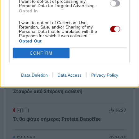
I want to opt-out of processing my
Personal Data for Targeted Advertising.
Opted In
ΡΟΗ ΕΙΔΗΣΕΩΝ
I want to opt-out of Collection, Use,
Retention, Sale, and/or Sharing of my
Personal Data that Is Unrelated with the
Purposes for which it was collected.
GOSSIP - LIFESTYLE
17:00
Opted Out
Σουλτάτος - Λασκαράκη: Η καλοκαιρινή
CONFIRM
φωτογραφία τους από το Ηράκλειο
ΚΟΙΝΩΝΙΑ
Data Deletion
Data Access
Privacy Policy
16:47
Άγριος ξυλοδαρμός νοσηλεύτριας στον «Ερυθρό
Σταυρό» από 24χρονη ασθενή
ΣΠΙΤΙ
16:32
Τι θα φάμε σήμερα; Protein Banoffee
ΕΛΛΑΔΑ
16:16