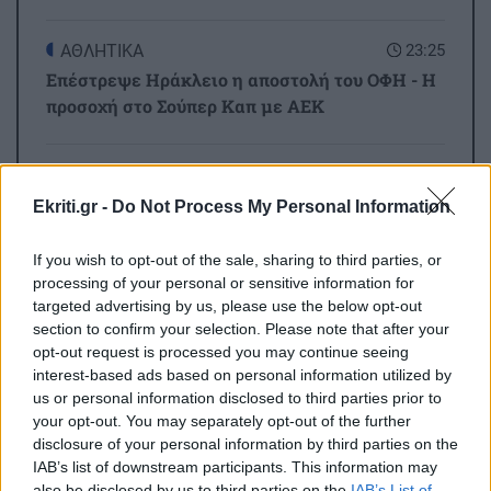
ΑΘΛΗΤΙΚΑ
23:25
Επέστρεψε Ηράκλειο η αποστολή του ΟΦΗ - Η
προσοχή στο Σούπερ Καπ με ΑΕΚ
GOSSIP - LIFESTYLE
23:00
Όλες οι ειδήσεις
Μισέλ Φάιφερ: Στα 68 της αποκαλύπτει γιατί
Ekriti.gr -
Do Not Process My Personal Information
δεν θέλει να πρωταγωνιστήσει ποτέ ξανά σε
ταινία
If you wish to opt-out of the sale, sharing to third parties, or
processing of your personal or sensitive information for
targeted advertising by us, please use the below opt-out
ΑΥΤΟΔΙΟΙΚΗΣΗ
22:57
section to confirm your selection. Please note that after your
Συνάντηση του Περιφερειάρχη Κρήτης με τον
opt-out request is processed you may continue seeing
interest-based ads based on personal information utilized by
Πρύτανη του Πανεπιστημίου Κρήτης και τον
us or personal information disclosed to third parties prior to
ΠΕΡΙΣΣΟΤΕΡΑ
Πρόεδρο του ΙΤΕ
your opt-out. You may separately opt-out of the further
disclosure of your personal information by third parties on the
IAB’s list of downstream participants. This information may
ΟΙΚΟΝΟΜΙΑ
22:46
also be disclosed by us to third parties on the
IAB’s List of