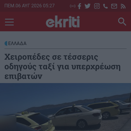
Skip
ΠΕΜ.06 ΑΥΓ 2026 05:27
to
main
content
ΕΛΛΑΔΑ
Χειροπέδες σε τέσσερις
οδηγούς ταξί για υπερχρέωση
επιβατών