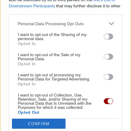
Εξωδικαστικός Μηχανισμός: Πάνω από 20 δισ.
Downstream Participants
that may further disclose it to other
ΣΧΕΣΕΙΣ ΚΑΙ SEX
ευρώ οι ρυθμισμένες οφειλές
third parties.
Πώς τερματίζονται οι σχέσεις με
Personal Data Processing Opt Outs
αξιοπρέπεια
ΕΠΙΣΤΗΜΗ
22:35
I want to opt-out of the Sharing of my
Μικροσκοπικές δίνες ανακαλύφθηκαν για
personal data.
πρώτη φορά στην επιφάνεια του Ήλιου
Opted In
I want to opt-out of the Sale of my
Personal Data.
ΑΠΟΨΕΙΣ
22:22
Opted In
Ο ναός του Σωτήρος Χριστού στο χωριό μου το
ΑΘΛΗΤΙΚΑ
I want to opt-out of processing my
Φουρνοφάραγγο. Της Μαρίας Καραταράκη*
Personal Data for Targeted Advertising.
Conference League: Ισοπαλία, μέτρια
Opted In
εμφάνιση και η πρόκριση θα κριθεί
στη Σόφια για τον Παναθηναϊκό
ΑΘΛΗΤΙΚΑ
22:10
I want to opt-out of Collection, Use,
Retention, Sale, and/or Sharing of my
Ανατροπή με Γιάννη Αντετοκούνμπο στην
Personal Data that Is Unrelated with the
Purposes for which it was collected.
Εθνική ομάδα μπάσκετ
Opted Out
CONFIRM
GOSSIP - LIFESTYLE
22:00