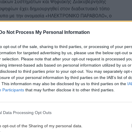
ριακών Συστημάτων και Ψηφιακής Διακυβέρνησης
οψηφίων έχει δημιουργηθεί στον διαδικτυακό τόπο
ότυπο με την ονομασία «ΗΛΕΚΤΡΟΝΙΚΟ ΠΑΡΑΒΟΛΟ», ο
κό τόπο της Γενικής Γραμματείας Πληροφοριακών
.
Do Not Process My Personal Information
to opt-out of the sale, sharing to third parties, or processing of your per
 ΑΣΕΠ ολοκληρώνεται όταν οι υποψήφιοι επιλέξουν
formation for targeted advertising by us, please use the below opt-out s
σαψήφιος (20ψήφιος) κωδικός του παραβόλου
r selection. Please note that after your opt-out request is processed y
προκειμένου αυτό να δεσμευτεί από το ΑΣΕΠ
eing interest-based ads based on personal information utilized by us or
disclosed to third parties prior to your opt-out. You may separately opt-
losure of your personal information by third parties on the IAB’s list of
 των υποψηφίων στην πληρωμή του ίδιου κωδικού
. This information may also be disclosed by us to third parties on the
IA
ν ηλεκτρονική τους αίτηση και μέχρι την υποβολή
Participants
that may further disclose it to other third parties.
l Data Processing Opt Outs
ταση λέει ο Τραμπ - Επιμένει η Τεχεράνη
o opt-out of the Sharing of my personal data.
ογές τον Σεπτέμβριο ή τον Οκτώβριο