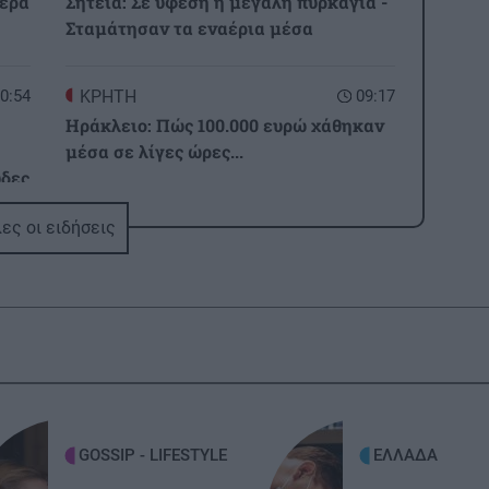
μέρα
Σητεία: Σε ύφεση η μεγάλη πυρκαγιά -
Σταμάτησαν τα εναέρια μέσα
0:54
ΚΡΗΤΗ
09:17
Ηράκλειο: Πώς 100.000 ευρώ χάθηκαν
μέσα σε λίγες ώρες...
ύδες
ΚΡΗΤΗ
09:09
ες οι ειδήσεις
0:45
Αμμουδάρα: Τα γενέθλια που έγιναν
με
μνημόσυνο – "Λύγισαν και οι πέτρες"
για τον 21χρονο Νικήτα
0:38
GOSSIP - LIFESTYLE
09:00
αι
Influencer εκτελέστηκε «σε ζωντανή
ι
μετάδοση» την ώρα που έκανε live στο
ην
Tiktok
GOSSIP - LIFESTYLE
ΕΛΛΑΔΑ