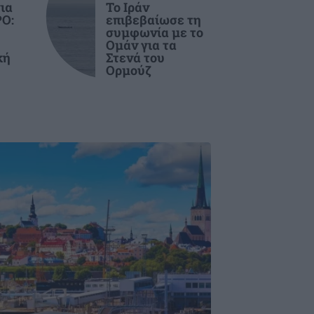
ια
Το Ιράν
Ο:
επιβεβαίωσε τη
συμφωνία με το
Ομάν για τα
κή
Στενά του
Ορμούζ