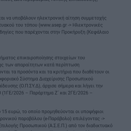
αι να υποβάλουν ηλεκτρονική αίτηση συμμετοχής
τυακού του τόπου (www.asep.gr -> Ηλεκτρονικές
δηγίες που παρέχονται στην Προκήρυξη (Κεφάλαιο
ήματος επικαιροποίησης στοιχείων του
ης των απαραίτητων κατά περίπτωση
νται τα προσόντα και τα κριτήρια που διαθέτουν οι
οφοριακό Σύστημα Διαχείρισης Προσωπικού
ευσης (Ο.Π.ΣΥ.Δ), άρχισε σήμερα και λήγει την
0 (1ΓΕ/2026 – Παράρτημα Ζ΄ και 2ΓΕ/2026 –
 15 ευρώ, το οποίο προμηθεύονται οι υποψήφιοι
ρονικού παραβόλου (e-Παράβολο) επιλέγοντας ->
πιλογής Προσωπικού (Α.Σ.Ε.Π.) από τον διαδικτυακό