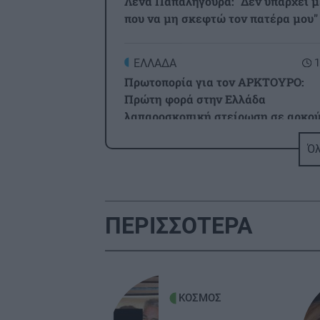
Λένα Παπαληγούρα: "Δεν υπάρχει 
που να μη σκεφτώ τον πατέρα μου"
ΕΛΛΑΔΑ
1
Πρωτοπορία για τον ΑΡΚΤΟΥΡΟ:
Πρώτη φορά στην Ελλάδα
λαπαροσκοπική στείρωση σε αρκο
Όλ
ΚΟΣΜΟΣ
1
Το Ιράν επιβεβαίωσε τη συμφωνία 
το Ομάν για τα Στενά του Ορμούζ
ΠΕΡΙΣΣΟΤΕΡΑ
ΕΛΛΑΔΑ
1
Πετάξτε το αμέσως!: Συναγερμός κ
στην Ελλάδα για πασίγνωστο τηγάν
με αρσενικό – Δείτε αν το έχετε στ
ΚΟΣΜΟΣ
κουζίνα σας