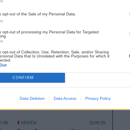
In
ων για κλιμάκωση ανάμεσα σε ΗΠΑ – Ιράν
o opt-out of the Sale of my Personal Data.
In
gle News
και μάθετε πρώτοι όλες τις ειδήσεις για
to opt-out of processing my Personal Data for Targeted
ing.
In
o opt-out of Collection, Use, Retention, Sale, and/or Sharing
ersonal Data that Is Unrelated with the Purposes for which it
lected.
Out
 ΕΙΔΗΣΕΩΝ
CONFIRM
1:07
ΚΟΣΜΟΣ
09:36
Ακρίδες σκέπασαν τον ουρανό στη
 για
Ρωσία: «Μοιάζει με μια από τις δέκα
Data Deletion
Data Access
Privacy Policy
πληγές του Φαραώ» (βίντεο)
1:00
ΚΡΗΤΗ
09:25