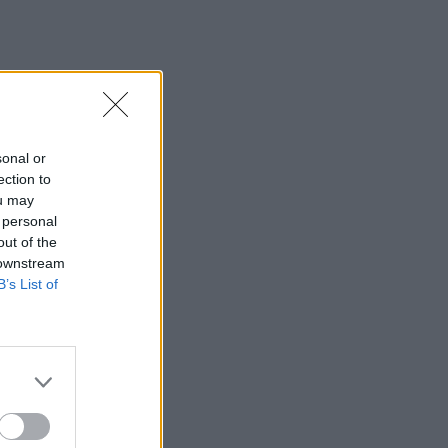
sonal or
ection to
ou may
 personal
out of the
 downstream
B’s List of