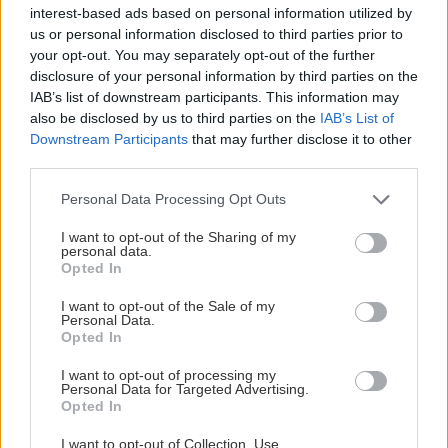
interest-based ads based on personal information utilized by
us or personal information disclosed to third parties prior to
ΥΓΕΙΑ
21:42
your opt-out. You may separately opt-out of the further
Πλύσιμο των ποδιών με αλάτι και ελαιόλαδο:
disclosure of your personal information by third parties on the
Γιατί ειδικοί το συνιστούν και σε τι χρησιμεύει
IAB’s list of downstream participants. This information may
also be disclosed by us to third parties on the
IAB’s List of
ΠΕΡΙΣΣΟΤΕΡΑ
Downstream Participants
that may further disclose it to other
third parties.
ΚΟΣΜΟΣ
21:35
Το ταξίδι με το τρένο που θα σας μείνει
Personal Data Processing Opt Outs
αξέχαστο (εικόνες)
ΕΠΙΣΤΗΜΗ
I want to opt-out of the Sharing of my
personal data.
Opted In
Έφτιαξε ηλιακό γιοτ με $20.000 και
ΚΟΣΜΟΣ
21:25
διένυσε 3.000 ναυτικά μίλια χωρίς
Ιταλία: Τα ελαιοτριβεία ενώνονται να
στάλα καυσίμου!
I want to opt-out of the Sale of my
Personal Data.
αντιμετωπίσουν την κρίση
Opted In
I want to opt-out of processing my
ΟΜΟΡΦΙΑ
21:14
Personal Data for Targeted Advertising.
Opted In
Ρωσικό πεντικιούρ: Χωρίς σταγόνα νερό - Η
άνυδρη μέθοδος που κάνει τα πέλματα
ΣΠΙΤΙ
I want to opt-out of Collection, Use,