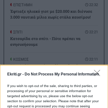
ΕΠΙΣΤΗΜΗ
22:32
Έφτιαξε ηλιακό γιοτ με $20.000 και διένυσε
3.000 ναυτικά μίλια χωρίς στάλα καυσίμου!
ΣΠΙΤΙ
22:21
Κατσαρίδα στο σπίτι - Πότε πρέπει να
ανησυχήσουμε
ΚΟΣΜΟΣ
22:11
Εξαρθρώθηκε τεράστιο δίκτυο διακίνησης
μεταναστών και ναρκωτικών στη Μεσόγειο –
Ekriti.gr -
Do Not Process My Personal Information
Πάνω από 24 εκατ. ευρώ κέρδη
If you wish to opt-out of the sale, sharing to third parties, or
Όλες οι ειδήσεις
processing of your personal or sensitive information for
ΥΓΕΙΑ
21:53
targeted advertising by us, please use the below opt-out
Αυτά τα φρούτα επιλέγουν 4 ενδοκρινολόγοι
section to confirm your selection. Please note that after your
για καλύτερο έλεγχο του σακχάρου
opt-out request is processed you may continue seeing