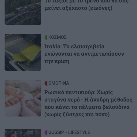
Το ταξίδι με το τρένο που θα σας
μείνει αξέχαστο (εικόνες)
Image
ΚΟΣΜΟΣ
Ιταλία: Τα ελαιοτριβεία
ενώνονται να αντιμετωπίσουν
την κρίση
Image
ΟΜΟΡΦΙΑ
Ρωσικό πεντικιούρ: Χωρίς
σταγόνα νερό - Η άνυδρη μέθοδος
που κάνει τα πέλματα βελούδινα
(χωρίς ξύστρες και πόνο)
Image
GOSSIP - LIFESTYLE