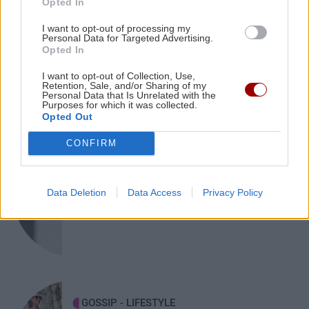
Opted In
ΠΕΡΙΕΡΓΑ - ΠΑΡΑΞΕΝΑ
ΚΟΣΜΟΣ
15:25
I want to opt-out of processing my
Personal Data for Targeted Advertising.
Το κρέας - πολυτέλεια από την
Το τείχος των 12 δισ. δολαρίων: Η Ιαπωνία
Opted In
Ιαπωνία που λιώνει στο στόμα
υψώνει άμυνα απέναντι στη δύναμη της
θάλασσας
I want to opt-out of Collection, Use,
Retention, Sale, and/or Sharing of my
Personal Data that Is Unrelated with the
Purposes for which it was collected.
Opted Out
ΚΟΣΜΟΣ
15:16
Ορμούζ: Η κίνηση των πλοίων μειώθηκε - Εν
CONFIRM
αναμονή αποτελεσμάτων των συνομιλιών
ΕΛΛΑΔΑ
Ιράν-Ομάν
Άρειος Πάγος: Δεν ανασύρεται από το
Data Deletion
Data Access
Privacy Policy
αρχείο η υπόθεση των υποκλοπών
ΟΙΚΟΝΟΜΙΑ
15:09
Αγροτικές ενισχύσεις 2026: Ποιοι κινδυνεύουν
με αποκλεισμό - Οι κυρώσεις για ανακριβή
στοιχεία ΟΣΔΕ
GOSSIP - LIFESTYLE