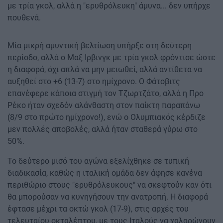
με τρία γκολ, αλλά η "ερυθρόλευκη" άμυνα... δεν υπήρχε
πουθενά.
Μία μικρή αμυντική βελτίωση υπήρξε στη δεύτερη
περίοδο, αλλά ο Μαξ Ιρβινγκ με τρία γκολ φρόντισε ώστε
η διαφορά, όχι απλά να μην μειωθεί, αλλά αντίθετα να
αυξηθεί στο +6 (13-7) στο ημίχρονο. Ο Φάτοβιτς
επανέφερε κάποια στιγμή τον Τζωρτζάτο, αλλά η Προ
Ρέκο ήταν σχεδόν αλάνθαστη στον παίκτη παραπάνω
(8/9 στο πρώτο ημίχρονο!), ενώ ο Ολυμπιακός κέρδιζε
μεν πολλές αποβολές, αλλά ήταν σταθερά γύρω στο
50%.
Το δεύτερο μισό του αγώνα εξελίχθηκε σε τυπική
διαδικασία, καθώς η ιταλική ομάδα δεν άφησε κανένα
περιθώριο στους "ερυθρόλευκους" να σκεφτούν καν ότι
θα μπορούσαν να κυνηγήσουν την ανατροπή. Η διαφορά
έφτασε μέχρι τα οκτώ γκολ (17-9), στις αρχές του
τελευταίου οκταλέπτου, με τους Ιταλούς να χαλαρώνουν