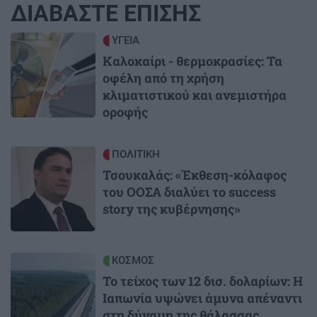
ΔΙΑΒΑΣΤΕ ΕΠΙΣΗΣ
Image
ΥΓΕΙΑ
Καλοκαίρι - θερμοκρασίες: Τα
οφέλη από τη χρήση
κλιματιστικού και ανεμιστήρα
οροφής
Image
ΠΟΛΙΤΙΚΗ
Τσουκαλάς: «Έκθεση-κόλαφος
του ΟΟΣΑ διαλύει το success
story της κυβέρνησης»
Image
ΚΟΣΜΟΣ
Το τείχος των 12 δισ. δολαρίων: Η
Ιαπωνία υψώνει άμυνα απέναντι
στη δύναμη της θάλασσας