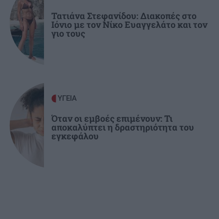
ΚΡΗΤΗ
15:07
Νέα άφιξη μεταναστών στην Κρήτη: 57 άτομα
Τατιάνα Στεφανίδου: Διακοπές στο
Ιόνιο με τον Νίκο Ευαγγελάτο και τον
εντοπίστηκαν στα Καπετανιανά
γιο τους
ΥΓΕΙΑ
Όταν οι εμβοές επιμένουν: Τι
αποκαλύπτει η δραστηριότητα του
εγκεφάλου