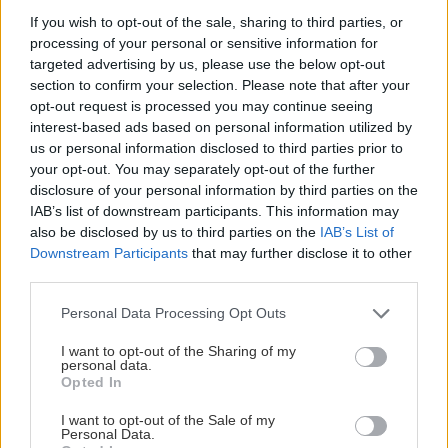
If you wish to opt-out of the sale, sharing to third parties, or
GOSSIP - LIFESTYLE
16:00
processing of your personal or sensitive information for
Τατιάνα Στεφανίδου: Διακοπές στο Ιόνιο με
targeted advertising by us, please use the below opt-out
τον Νίκο Ευαγγελάτο και τον γιο τους
section to confirm your selection. Please note that after your
opt-out request is processed you may continue seeing
interest-based ads based on personal information utilized by
ΥΓΕΙΑ
15:51
us or personal information disclosed to third parties prior to
Όλες οι ειδήσεις
your opt-out. You may separately opt-out of the further
Όταν οι εμβοές επιμένουν: Τι αποκαλύπτει η
disclosure of your personal information by third parties on the
δραστηριότητα του εγκεφάλου
IAB’s list of downstream participants. This information may
also be disclosed by us to third parties on the
IAB’s List of
Downstream Participants
that may further disclose it to other
ΥΓΕΙΑ
15:42
third parties.
Καλοκαίρι - θερμοκρασίες: Τα οφέλη από τη
χρήση κλιματιστικού και ανεμιστήρα οροφής
Personal Data Processing Opt Outs
I want to opt-out of the Sharing of my
ΠΕΡΙΣΣΟΤΕΡΑ
personal data.
ΠΟΛΙΤΙΚΗ
15:33
Opted In
Τσουκαλάς: «Έκθεση-κόλαφος του ΟΟΣΑ
I want to opt-out of the Sale of my
διαλύει το success story της κυβέρνησης»
Personal Data.