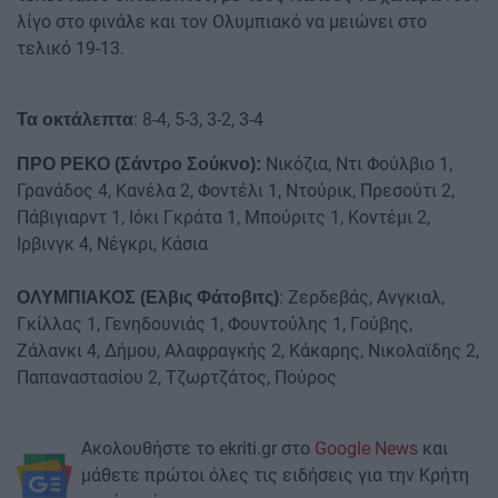
λίγο στο φινάλε και τον Ολυμπιακό να μειώνει στο
τελικό 19-13.
: 8-4, 5-3, 3-2, 3-4
Τα οκτάλεπτα
Νικόζια, Ντι Φούλβιο 1,
ΠΡΟ ΡΕΚΟ (Σάντρο Σούκνο):
Γρανάδος 4, Κανέλα 2, Φοντέλι 1, Ντούρικ, Πρεσούτι 2,
Πάβιγιαρντ 1, Ιόκι Γκράτα 1, Μπούριτς 1, Κοντέμι 2,
Ιρβινγκ 4, Νέγκρι, Κάσια
: Ζερδεβάς, Ανγκιαλ,
ΟΛΥΜΠΙΑΚΟΣ (Ελβις Φάτοβιτς)
Γκίλλας 1, Γενηδουνιάς 1, Φουντούλης 1, Γούβης,
Ζάλανκι 4, Δήμου, Αλαφραγκής 2, Κάκαρης, Νικολαϊδης 2,
Παπαναστασίου 2, Τζωρτζάτος, Πούρος
Ακολουθήστε το ekriti.gr στο
Google News
και
μάθετε πρώτοι όλες τις ειδήσεις για την Κρήτη