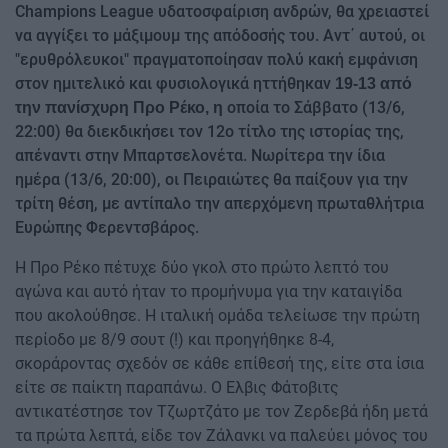
Champions League υδατοσφαίριση ανδρών, θα χρειαστεί
να αγγίξει το μάξιμουμ της απόδοσής του. Αντ΄ αυτού, οι
"ερυθρόλευκοι" πραγματοποίησαν πολύ κακή εμφάνιση
στον ημιτελικό και φυσιολογικά ηττήθηκαν
19-13 από
οποία το Σάββατο (13/6,
την πανίσχυρη Προ Ρέκο, η
22:00) θα διεκδικήσει τον 12ο τίτλο της ιστορίας της,
απέναντι στην Μπαρτσελονέτα. Νωρίτερα την ίδια
ημέρα (13/6, 20:00), οι Πειραιώτες θα παίξουν για την
τρίτη θέση, με αντίπαλο την απερχόμενη πρωταθλήτρια
Ευρώπης Φερεντσβάρος.
Η Προ Ρέκο πέτυχε δύο γκολ στο πρώτο λεπτό του
αγώνα και αυτό ήταν το προμήνυμα για την καταιγίδα
που ακολούθησε. Η ιταλική ομάδα τελείωσε την πρώτη
περίοδο με 8/9 σουτ (!) και προηγήθηκε 8-4,
σκοράροντας σχεδόν σε κάθε επίθεσή της, είτε στα ίσια
είτε σε παίκτη παραπάνω. Ο Ελβις Φάτοβιτς
αντικατέστησε τον Τζωρτζάτο με τον Ζερδεβά ήδη μετά
τα πρώτα λεπτά, είδε τον Ζάλανκι να παλεύει μόνος του