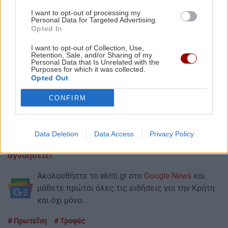
I want to opt-out of processing my
Το τόφου
Personal Data for Targeted Advertising.
Opted In
Βασικό συστατικό στην Ιαπωνία, το τόφου, είναι μια
πλούσια σε πρωτεΐνες εναλλακτική λύση κρέατος που
I want to opt-out of Collection, Use,
Retention, Sale, and/or Sharing of my
παρασκευάζεται από ζυμωμένη σόγια. Είναι μια πλήρης
Personal Data that Is Unrelated with the
Purposes for which it was collected.
πρωτεΐνη, γεγονός που το καθιστά μια εξαιρετική
Opted Out
εναλλακτική εναλλακτική στο κρέας.
CONFIRM
ΔΙΑΒΑΣΤΕ ΕΠΙΣΗΣ
Τι πρέπει να ξέρεις για τα αρώματα και τις αλλεργίες
Data Deletion
Data Access
Privacy Policy
Τα σημάδια στο πάγκρεας που δεν πρέπει να
αγνοήσετε!
Ακολουθήστε το ekriti.gr στο
Google News
και
μάθετε πρώτοι όλες τις ειδήσεις για την Κρήτη
και όχι μόνο.
Πρωτεΐνη
Τροφές