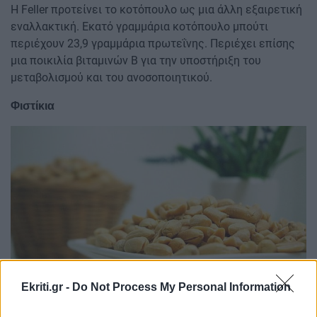
Η Feller προτείνει το κοτόπουλο ως μια άλλη εξαιρετική
εναλλακτική. Εκατό γραμμάρια κοτόπουλο μπούτι
περιέχουν 23,9 γραμμάρια πρωτεΐνης. Περιέχει επίσης
μια ποικιλία βιταμινών Β για την υποστήριξη του
μεταβολισμού και του ανοσοποιητικού.
Φιστίκια
Image
Ekriti.gr -
Do Not Process My Personal Information