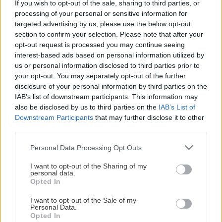
If you wish to opt-out of the sale, sharing to third parties, or
processing of your personal or sensitive information for
Τα ψημένα φιστίκια, χωρίς αλάτι, έχουν μια εκπληκτική
targeted advertising by us, please use the below opt-out
ποσότητα 23,2 γραμμαρίων πρωτεΐνης ανά μερίδα 100
section to confirm your selection. Please note that after your
γραμμαρίων (και αν επιλέξετε την ποικιλία Valencia,
opt-out request is processed you may continue seeing
είναι ακόμη υψηλότερη!).
interest-based ads based on personal information utilized by
us or personal information disclosed to third parties prior to
Τυρί Cheddar
your opt-out. You may separately opt-out of the further
disclosure of your personal information by third parties on the
Σε περίπου ένα φλιτζάνι τυρί cheddar (μια μερίδα 100
IAB’s list of downstream participants. This information may
γραμμαρίων), υπάρχουν 23,3 γραμμάρια πρωτεΐνης, μαζί
also be disclosed by us to third parties on the
IAB’s List of
με ασβέστιο και βιταμίνη Κ, που βοηθούν στην υγεία των
Downstream Participants
that may further disclose it to other
οστών.
third parties.
Μπόνους: Σόγια
Personal Data Processing Opt Outs
I want to opt-out of the Sharing of my
«Για άτομα που ακολουθούν φυτική διατροφή, η
personal data.
κατανάλωση ποικιλίας φυτικών πρωτεϊνών, όπως
Opted In
φασόλια, ξηροί καρποί και σπόροι, μαζί με δημητριακά
I want to opt-out of the Sale of my
ολικής αλέσεως, βοηθά στην κάλυψη των αναγκών σε
Personal Data.
πρωτεΐνες», λέει η Feller.
Opted In