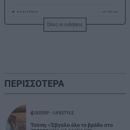
ΑΘΛΗΤΙΚΑ
22:16
ΑΕΚ: Φιλική τεσσάρα στην Καλλιθέα πριν το
Όλες οι ειδήσεις
Σούπερ Καπ με τον ΟΦΗ
GOSSIP - LIFESTYLE
22:00
Ριφιφί: Η σειρά του Σωτήρη Τσαφούλια
έρχεται στην ελεύθερη τηλεόραση
ΕΛΛΑΔΑ
21:55
ΠΕΡΙΣΣΟΤΕΡΑ
Στα ίχνη του μύθου: Η αναπαράσταση του
"Δράκου" και του θερισμού στην Κοζάνη
(βίντεο)
GOSSIP - LIFESTYLE
ΟΙΚΟΝΟΜΙΑ
21:46
Τούνη: «Έβγαλα όλο το βράδυ στο
ΑΑΔΕ: Ποιοι φορολογούμενοι θα λάβουν email