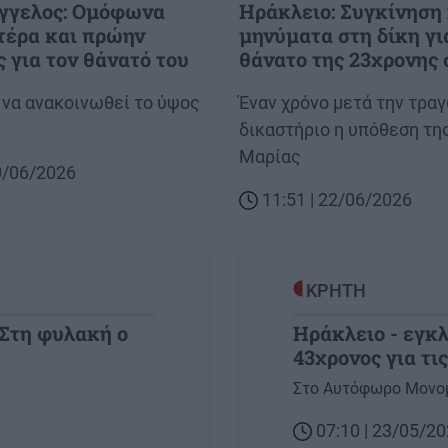
Άγγελος: Ομόφωνα
Ηράκλειο: Συγκίνηση 
τέρα και πρώην
μηνύματα στη δίκη γι
 για τον θάνατό του
θάνατο της 23χρονης
 να ανακοινωθεί το ύψος
Body
Έναν χρόνο μετά την τραγ
δικαστήριο η υπόθεση τη
Μαρίας
30/06/2026
11:51 | 22/06/2026
ΚΡΗΤΗ
 Στη φυλακή ο
Ηράκλειο - εγκλ
43χρονος για τ
Image
Στο Αυτόφωρο Μονομ
07:10 | 23/05/2