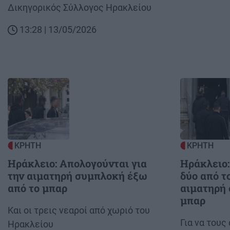
Δικηγορικός Σύλλογος Ηρακλείου
13:28 | 13/05/2026
Image
Image
ΚΡΗΤΗ
ΚΡΗΤΗ
Ηράκλειο: Απολογούνται για
Ηράκλειο:
την αιματηρή συμπλοκή έξω
δύο από το
από το μπαρ
αιματηρή
μπαρ
Body
Και οι τρεις νεαροί από χωριό του
Body
Για να τους
Ηρακλείου