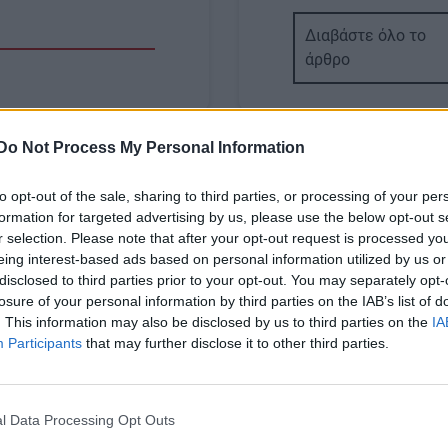
Διαβάστε όλο το
άρθρο
Do Not Process My Personal Information
Image
to opt-out of the sale, sharing to third parties, or processing of your per
formation for targeted advertising by us, please use the below opt-out s
r selection. Please note that after your opt-out request is processed y
eing interest-based ads based on personal information utilized by us or
disclosed to third parties prior to your opt-out. You may separately opt-
ΚΡΗΤΗ
losure of your personal information by third parties on the IAB’s list of
 Απολογείται για την
Θρίλερ στην Παντάνα
. This information may also be disclosed by us to third parties on the
IA
Participants
that may further disclose it to other third parties.
 ανθρωποκτονίας σε
Εικόνες σοκ από τα τ
 34χρονου
της 28χρονης (βίντεο)
είναι συγγενής του
Body
Την ίδια ώρα, οι αστυνομι
l Data Processing Opt Outs
εξετάζουν ένα σύνολο στ