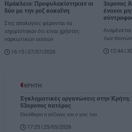
Ηράκλειο: Προφυλακίστηκαν οι
3χρονος 
δύο με την ροζ κοκαΐνη
ένοχοι μη
σύντροφος
Body
Στις απολογίες φέρονται να
Body
Αναμένεται
ισχυρίστηκαν ότι είναι χρήστες
των ποινών
ναρκωτικών ουσιών
12:44 | 
16:15 | 07/07/2026
ΚΡΗΤΗ
Εγκληματικές οργανώσεις στην Κρήτη:
53χρονος πατέρας
Image
Ελεύθεροι η σύζυγος και ο γιος του
17:25 | 25/05/2026