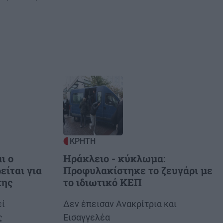
Image
ΚΡΗΤΗ
ι ο
Ηράκλειο - κύκλωμα:
είται για
Προφυλακίστηκε το ζευγάρι με
κης
το ιδιωτικό ΚΕΠ
εί
Body
Δεν έπεισαν Ανακρίτρια και
ς
Εισαγγελέα