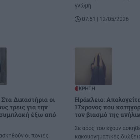
γνώμη
07:51 | 12/05/2026
Image
ΚΡΗΤΗ
 Στα Δικαστήρια οι
Ηράκλειο: Απολογείτα
υς τρεις για την
17χρονος που κατηγορ
 συμπλοκή έξω από
τον βιασμό της ανήλι
Body
Σε άρος του έχουν ασκηθ
 ασκηθούν οι πονιές
κακουργηματικές διώξει