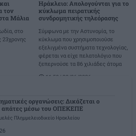
και
Ηράκλειο: Απολογούνται για το
α τον
κύκλωμα πειρατικής
 στα Μάλια
συνδρομητικής τηλεόρασης
ωδία, στο
Body
Σύμφωνα με την Αστυνομία, το
ς 23χρονης
κύκλωμα που χρησιμοποιούσε
εξελιγμένα συστήματα τεχνολογίας,
φέρεται να είχε πελατολόγιο που
ξεπερνούσε τα 86 χιλιάδες άτομα
11:59 | 20/06/2026
ηματικές οργανώσεις: Δικάζεται ο
ις απάτες μέσω του ΟΠΕΚΕΠΕ
ελές Πλημμελειοδικείο Ηρακλείου
026