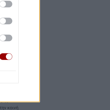
 στις
μού
ι η δίκη
χρονου
ε το
την κοινή