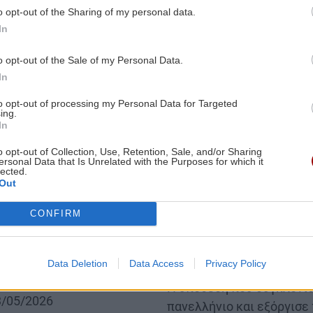
15/05/2026
o opt-out of the Sharing of my personal data.
ενδέχεται να ρίξουν φως
In
συνθήκες του τραυματισ
o opt-out of the Sale of my Personal Data.
08:50 | 14/05/2026
In
to opt-out of processing my Personal Data for Targeted
ing.
Image
In
o opt-out of Collection, Use, Retention, Sale, and/or Sharing
ersonal Data that Is Unrelated with the Purposes for which it
lected.
Out
ΚΡΗΤΗ
CONFIRM
ην Παντάνασσα: Ξανά
Ηράκλειο: Συνεχίζετα
ρίτρια ο 30χρονος
για τον θάνατο του 3
Άγγελου...
Data Deletion
Data Access
Privacy Policy
ικηγόρο του 30χρονου
Body
Η υπόθεση που συγκλόνισ
13/05/2026
πανελλήνιο και εξόργισε 