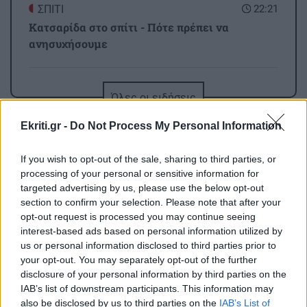
ΣΠΙΤΙ
22:21
Κατσαρίδα στο σπίτι - Πότε πρέπει να
ανησυχήσουμε
ΚΟΣΜΟΣ
22:11
Όλες οι ειδήσεις
Εξαρθρώθηκε τεράστιο δίκτυο διακίνησης
μεταναστών και ναρκωτικών στη Μεσόγειο –
Ekriti.gr -
Do Not Process My Personal Information
Πάνω από 24 εκατ. ευρώ κέρδη
If you wish to opt-out of the sale, sharing to third parties, or
processing of your personal or sensitive information for
ΥΓΕΙΑ
21:53
targeted advertising by us, please use the below opt-out
Αυτά τα φρούτα επιλέγουν 4 ενδοκρινολόγοι
section to confirm your selection. Please note that after your
για καλύτερο έλεγχο του σακχάρου
opt-out request is processed you may continue seeing
ΠΕΡΙΣΣΟΤΕΡΑ
interest-based ads based on personal information utilized by
us or personal information disclosed to third parties prior to
ΥΓΕΙΑ
21:42
your opt-out. You may separately opt-out of the further
disclosure of your personal information by third parties on the
Πλύσιμο των ποδιών με αλάτι και ελαιόλαδο:
IAB’s list of downstream participants. This information may
Γιατί ειδικοί το συνιστούν και σε τι χρησιμεύει
also be disclosed by us to third parties on the
IAB’s List of
GOSSIP - LIFESTYLE