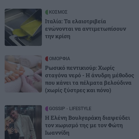
Image
ΚΟΣΜΟΣ
Ιταλία: Τα ελαιοτριβεία
ενώνονται να αντιμετωπίσουν
την κρίση
Image
ΟΜΟΡΦΙΑ
Ρωσικό πεντικιούρ: Χωρίς
σταγόνα νερό - Η άνυδρη μέθοδος
που κάνει τα πέλματα βελούδινα
(χωρίς ξύστρες και πόνο)
Image
GOSSIP - LIFESTYLE
Η Ελένη Βουλγαράκη διαψεύδει
τον χωρισμό της με τον Φώτη
Ιωαννίδη