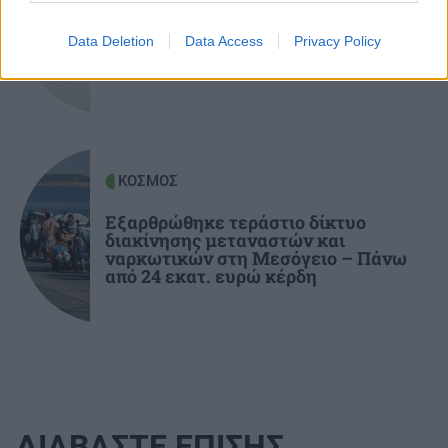
της με τον Φώτη Ιωαννίδη
Κατσαρίδα στο σπίτι - Πότε πρέπει να
ανησυχήσουμε
Data Deletion
Data Access
Privacy Policy
ΚΟΣΜΟΣ
Εξαρθρώθηκε τεράστιο δίκτυο
διακίνησης μεταναστών και
ναρκωτικών στη Μεσόγειο – Πάνω
από 24 εκατ. ευρώ κέρδη
ΔΙΑΒΑΣΤΕ ΕΠΙΣΗΣ