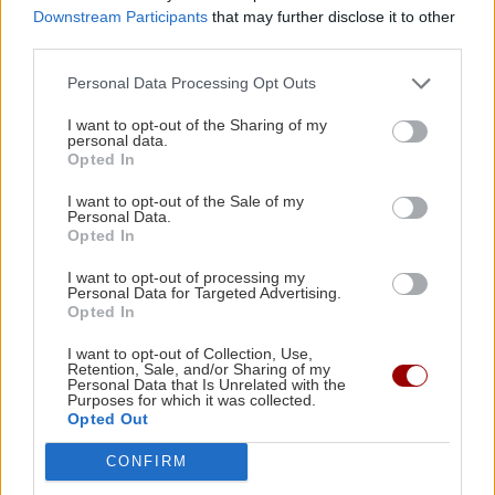
Downstream Participants
that may further disclose it to other
third parties.
Ο Τζέιμς Κάμερον φαίνεται έτοιμος
ΚΟΣΜΟΣ
21:35
να αφήσει πίσω του το «Avatar»
Το ταξίδι με το τρένο που θα σας μείνει
Personal Data Processing Opt Outs
αξέχαστο (εικόνες)
I want to opt-out of the Sharing of my
personal data.
Opted In
ΚΟΣΜΟΣ
21:25
Ιταλία: Τα ελαιοτριβεία ενώνονται να
I want to opt-out of the Sale of my
Personal Data.
αντιμετωπίσουν την κρίση
ΕΠΙΣΤΗΜΗ
Opted In
Έφτιαξε ηλιακό γιοτ με $20.000 και
I want to opt-out of processing my
διένυσε 3.000 ναυτικά μίλια χωρίς
Personal Data for Targeted Advertising.
ΟΜΟΡΦΙΑ
21:14
Opted In
στάλα καυσίμου!
Ρωσικό πεντικιούρ: Χωρίς σταγόνα νερό - Η
άνυδρη μέθοδος που κάνει τα πέλματα
I want to opt-out of Collection, Use,
Retention, Sale, and/or Sharing of my
βελούδινα (χωρίς ξύστρες και πόνο)
Personal Data that Is Unrelated with the
Purposes for which it was collected.
Opted Out
GOSSIP - LIFESTYLE
21:00
ΣΠΙΤΙ
CONFIRM
Η Ελένη Βουλγαράκη διαψεύδει τον χωρισμό