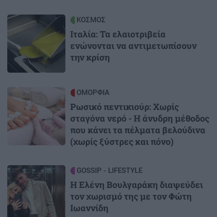
Image
ΚΟΣΜΟΣ
Ιταλία: Τα ελαιοτριβεία
ενώνονται να αντιμετωπίσουν
την κρίση
Image
ΟΜΟΡΦΙΑ
Ρωσικό πεντικιούρ: Χωρίς
σταγόνα νερό - Η άνυδρη μέθοδος
που κάνει τα πέλματα βελούδινα
(χωρίς ξύστρες και πόνο)
Image
GOSSIP - LIFESTYLE
Η Ελένη Βουλγαράκη διαψεύδει
τον χωρισμό της με τον Φώτη
Ιωαννίδη