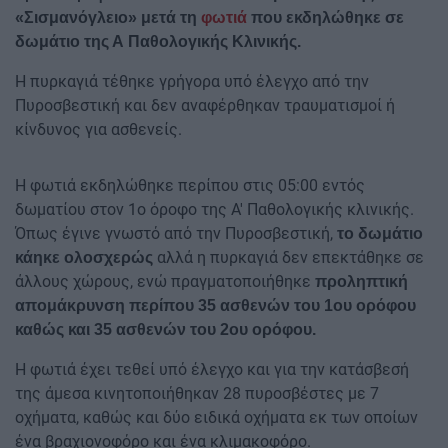
«Σισμανόγλειο» μετά τη
φωτιά
που εκδηλώθηκε σε
δωμάτιο της Α Παθολογικής Κλινικής.
Η πυρκαγιά τέθηκε γρήγορα υπό έλεγχο από την
Πυροσβεστική και δεν αναφέρθηκαν τραυματισμοί ή
κίνδυνος για ασθενείς.
Η φωτιά εκδηλώθηκε περίπου στις 05:00 εντός
δωματίου στον 1ο όροφο της Α' Παθολογικής κλινικής.
Όπως έγινε γνωστό από την Πυροσβεστική,
το δωμάτιο
αλλά η πυρκαγιά δεν επεκτάθηκε σε
κάηκε ολοσχερώς
άλλους χώρους, ενώ πραγματοποιήθηκε
προληπτική
απομάκρυνση περίπου 35 ασθενών του 1ου ορόφου
καθώς και 35 ασθενών του 2ου ορόφου.
Η φωτιά έχει τεθεί υπό έλεγχο και για την κατάσβεσή
της άμεσα κινητοποιήθηκαν 28 πυροσβέστες με 7
οχήματα, καθώς και δύο ειδικά οχήματα εκ των οποίων
ένα βραχιονοφόρο και ένα κλιμακοφόρο.