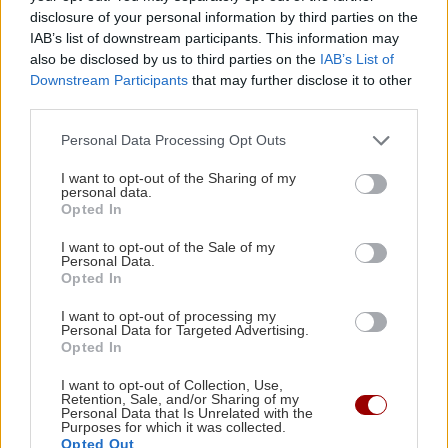
disclosure of your personal information by third parties on the
ΠΕΡΙΣΣΟΤΕΡΑ
IAB’s list of downstream participants. This information may
ΚΟΣΜΟΣ
22:11
also be disclosed by us to third parties on the
IAB’s List of
Εξαρθρώθηκε τεράστιο δίκτυο διακίνησης
Downstream Participants
that may further disclose it to other
μεταναστών και ναρκωτικών στη Μεσόγειο –
third parties.
Πάνω από 24 εκατ. ευρώ κέρδη
ΣΧΕΣΕΙΣ ΚΑΙ SEX
Personal Data Processing Opt Outs
Πώς θα καταλάβεις ότι ένας
I want to opt-out of the Sharing of my
ΥΓΕΙΑ
21:53
personal data.
άνθρωπος δεν μπήκε τυχαία στη ζωή
Αυτά τα φρούτα επιλέγουν 4 ενδοκρινολόγοι
Opted In
σου
για καλύτερο έλεγχο του σακχάρου
I want to opt-out of the Sale of my
Personal Data.
Opted In
ΥΓΕΙΑ
21:42
I want to opt-out of processing my
Πλύσιμο των ποδιών με αλάτι και ελαιόλαδο:
Personal Data for Targeted Advertising.
Γιατί ειδικοί το συνιστούν και σε τι χρησιμεύει
Opted In
ΣΧΕΣΕΙΣ ΚΑΙ SEX
I want to opt-out of Collection, Use,
Μικρές αλλαγές που μπορούν να
Retention, Sale, and/or Sharing of my
φέρουν ξανά τη σπίθα στη σχέση σου
ΚΟΣΜΟΣ
21:35
Personal Data that Is Unrelated with the
Purposes for which it was collected.
Το ταξίδι με το τρένο που θα σας μείνει
Opted Out