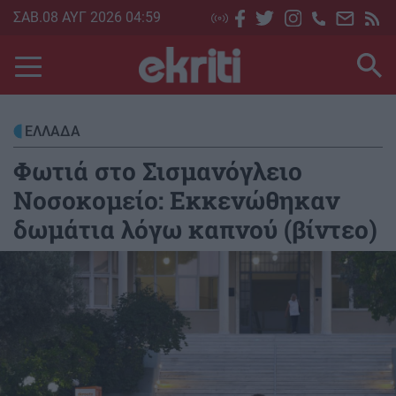
Skip
ΣΑΒ.08 ΑΥΓ 2026 04:59
to
main
content
ΕΛΛΑΔΑ
Φωτιά στο Σισμανόγλειο
Νοσοκομείο: Εκκενώθηκαν
δωμάτια λόγω καπνού (βίντεο)