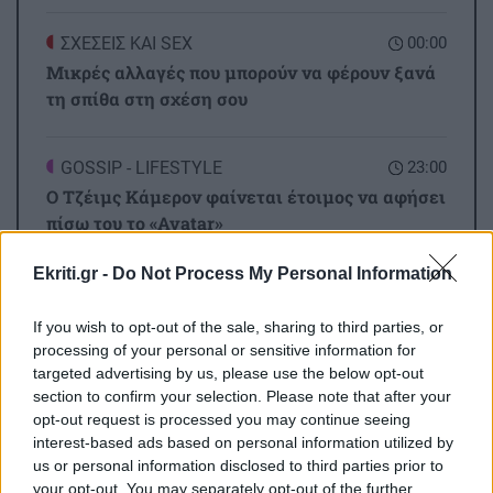
ΣΧΕΣΕΙΣ ΚΑΙ SEX
00:00
Μικρές αλλαγές που μπορούν να φέρουν ξανά
τη σπίθα στη σχέση σου
GOSSIP - LIFESTYLE
23:00
Ο Τζέιμς Κάμερον φαίνεται έτοιμος να αφήσει
πίσω του το «Avatar»
Ekriti.gr -
Do Not Process My Personal Information
ΕΠΙΣΤΗΜΗ
22:32
Όλες οι ειδήσεις
Έφτιαξε ηλιακό γιοτ με $20.000 και διένυσε
If you wish to opt-out of the sale, sharing to third parties, or
3.000 ναυτικά μίλια χωρίς στάλα καυσίμου!
processing of your personal or sensitive information for
targeted advertising by us, please use the below opt-out
section to confirm your selection. Please note that after your
ΣΠΙΤΙ
22:21
opt-out request is processed you may continue seeing
interest-based ads based on personal information utilized by
Κατσαρίδα στο σπίτι - Πότε πρέπει να
us or personal information disclosed to third parties prior to
ανησυχήσουμε
your opt-out. You may separately opt-out of the further