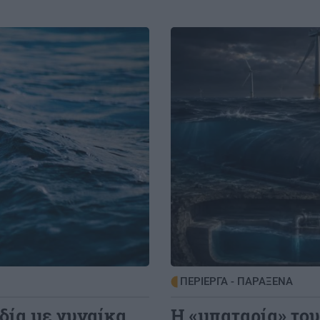
56.000 ταξιδιώτες αναχωρούν από
Αττική
Image
ΠΕΡΙΕΡΓΑ - ΠΑΡΑΞΕΝΑ
δία με γυναίκα
Η «μπαταρία» του