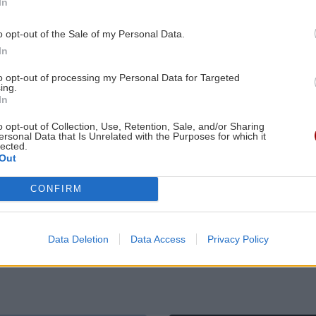
ες οι ειδήσεις
In
άνθρωποι πεθαίνουν κάθε χρόνο
2:09
της
o opt-out of the Sale of my Personal Data.
ΚΡΗΤΗ
10:35
In
Ρέθυμνο: Μήνυμα αισιοδοξίας από τον
to opt-out of processing my Personal Data for Targeted
τουρισμό μετά τις πυρκαγιές στο νότο
ing.
2:00
In
o opt-out of Collection, Use, Retention, Sale, and/or Sharing
ΠΕΡΙΕΡΓΑ - ΠΑΡΑΞΕΝΑ
10:24
ersonal Data that Is Unrelated with the Purposes for which it
Νότια Κορέα: Διευθυντής τράπεζας
lected.
ΚΡΗΤΗ
ΥΓΕΙΑ
Out
έκλεβε λεφτά -Tα αντικαθιστούσε με
1:52
"Βούλιαξε" η
Καρκίνος παχ
χαρτονομίσματα με πάπιες
Άρβη από την 1η
εντέρου: Το α
CONFIRM
α
μέρα για την
τεστ που
ν
γιορτή μπανάνας
συνδέθηκε μ
ΚΡΗΤΗ
10:12
(εικόνες)
50% λιγότερο
Data Deletion
Data Access
Privacy Policy
θανάτους
Κρήτη - νοσοκομεία: Κλινικές πάνω
από τα όριά τους με υπαράριθμους
1:40
ασθενείς