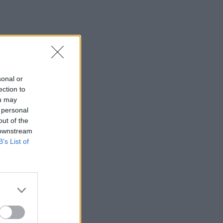
sonal or
ection to
ou may
 personal
out of the
 downstream
B’s List of