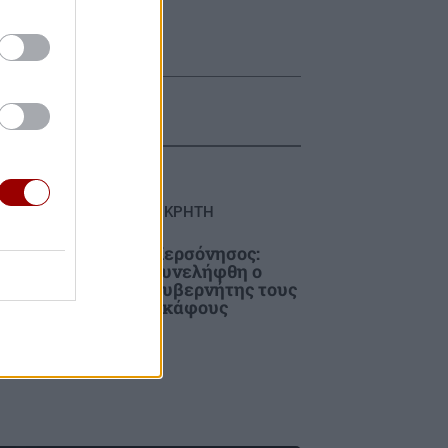
ΚΡΗΤΗ
έος
Χερσόνησος:
πλό
Συνελήφθη ο
κυβερνήτης τους
ε
σκάφους
υς