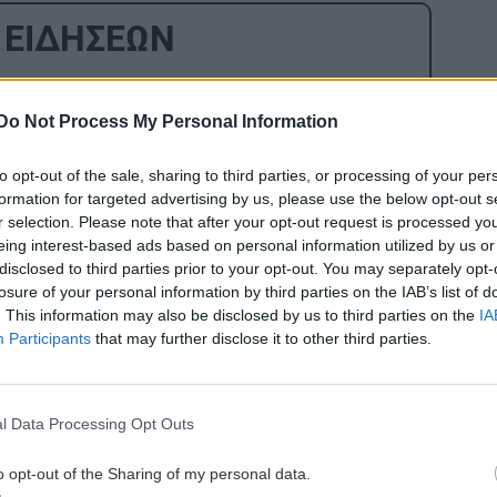
 ΕΙΔΗΣΕΩΝ
2:41
ΑΘΛΗΤΙΚΑ
11:00
Ιταλικά Μ.Μ.Ε κάνουν λόγο για
Do Not Process My Personal Information
ν
συμφωνία του ΟΦΗ με τον δεξιό μπακ
της Μπάρι, Ντίκμαν
to opt-out of the sale, sharing to third parties, or processing of your per
formation for targeted advertising by us, please use the below opt-out s
r selection. Please note that after your opt-out request is processed y
2:30
GOSSIP - LIFESTYLE
11:00
eing interest-based ads based on personal information utilized by us or
disclosed to third parties prior to your opt-out. You may separately opt-
για
Παπαμιχαήλ: Ξεκαθαρίζει τι εννοούσε
losure of your personal information by third parties on the IAB’s list of
με την «απαγόρευση» της χρήσης
. This information may also be disclosed by us to third parties on the
IA
φωτογραφιών της Αλίκης
Participants
that may further disclose it to other third parties.
Βουγιουκλάκη
2:19
ΕΠΙΣΤΗΜΗ
10:44
ρους
l Data Processing Opt Outs
Η ακραία ζέστη δημιουργεί μια νέα
o opt-out of the Sharing of my personal data.
κλιματική πραγματικότητα – 500.000