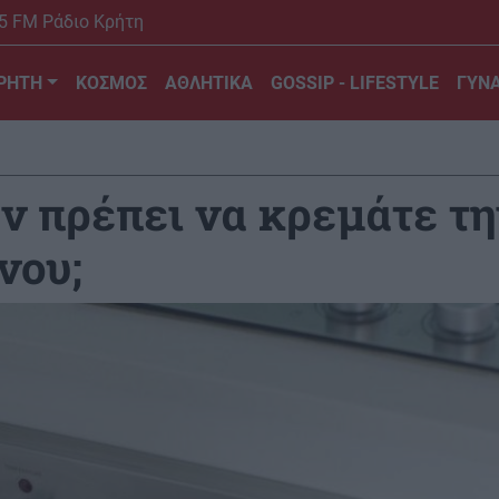
5 FM Ράδιο Κρήτη
ΡΗΤΗ
ΚΟΣΜΟΣ
ΑΘΛΗΤΙΚΑ
GOSSIP - LIFESTYLE
ΓΥΝΑ
εν πρέπει να κρεμάτε τ
νου;