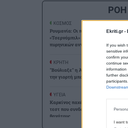
ΡΟΗ
ΚΟΣΜΟΣ
1
Ρουμανία: Οι πιθανότητες για ένα
Ekriti.gr -
«Τσερνόμπιλ» μετά το κλείσιμο τω
πυρηνικών αντιδραστήρων
If you wish 
sensitive in
confirm you
ΚΡΗΤΗ
1
continue se
information 
"Βούλιαξε" η Άρβη από την 1η μέρα 
further disc
την γιορτή μπανάνας (εικόνες)
participants
Downstream 
ΥΓΕΙΑ
1
Καρκίνος παχέος εντέρου: Το απλό
τεστ που συνδέθηκε με 50% λιγότε
Persona
θανάτους
I want t