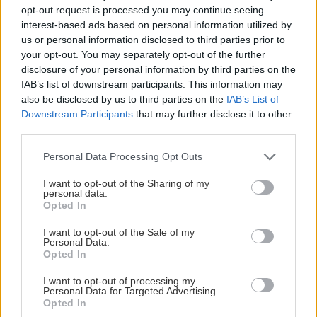
opt-out request is processed you may continue seeing
interest-based ads based on personal information utilized by
ΕΛΛΑΔΑ
21:55
us or personal information disclosed to third parties prior to
Στα ίχνη του μύθου: Η αναπαράσταση του
your opt-out. You may separately opt-out of the further
"Δράκου" και του θερισμού στην Κοζάνη
disclosure of your personal information by third parties on the
(βίντεο)
IAB’s list of downstream participants. This information may
also be disclosed by us to third parties on the
IAB’s List of
Downstream Participants
that may further disclose it to other
ΠΕΡΙΣΣΟΤΕΡΑ
ΟΙΚΟΝΟΜΙΑ
21:46
third parties.
ΑΑΔΕ: Ποιοι φορολογούμενοι θα λάβουν email
Personal Data Processing Opt Outs
ή τηλεφώνημα για φορολογικές εκκρεμότητες
I want to opt-out of the Sharing of my
personal data.
ΣΧΕΣΕΙΣ ΚΑΙ SEX
Opted In
ΕΛΛΑΔΑ
21:35
Ο σύντροφός σου σε κάνει καλύτερο
Κινηματογραφικός Τουρισμός: Η «Οδύσσεια»
I want to opt-out of the Sale of my
άνθρωπο;
φέρνει εκρηκτική άνοδο στις κρατήσεις
Personal Data.
Opted In
I want to opt-out of processing my
ΠΟΛΙΤΙΣΜΟΣ
21:22
Personal Data for Targeted Advertising.
Opted In
Ναύπλιο: 7ο Φεστιβάλ παραδοσιακών χορών -