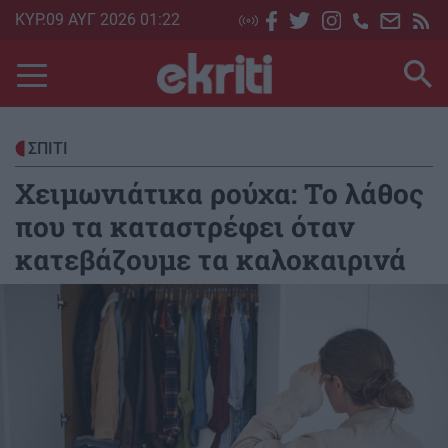
Skip
ΚΥΡ.09 ΑΥΓ 2026 01:22
to
main
content
ΣΠΙΤΙ
Χειμωνιάτικα ρούχα: Το λάθος
που τα καταστρέφει όταν
κατεβάζουμε τα καλοκαιρινά