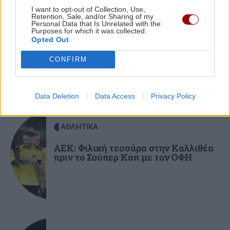
Αντάμωμα Ελλάδας και Κύπρου με φόντο το
I want to opt-out of Collection, Use,
Μπούρτζι
Retention, Sale, and/or Sharing of my
GOSSIP - LIFESTYLE
Personal Data that Is Unrelated with the
Purposes for which it was collected.
Μπρούκλιν Μπέκαμ: Εβρασε
Opted Out
μακαρόνια με θαλασσινό νερό
ΠΕΡΙΣΣΟΤΕΡΑ
21:10
CONFIRM
Οι "ήρωες της διπλανής πόρτας": Πώς ο
Οδυσσέας και ο Πίτερ Πάρκερ άλλαξαν τη
μυθολογία
Data Deletion
Data Access
Privacy Policy
GOSSIP - LIFESTYLE
21:00
ΑΘΛΗΤΙΚΑ
Μπούκη: «"Βασανίζω" τον Αντώνη Σρόιτερ 15
καλοκαίρια»
ΑΕΚ: Φιλική τεσσάρα στην Καλλιθέα
πριν το Σούπερ Καπ με τον ΟΦΗ