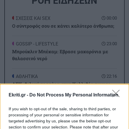
ΡΟΗ ΕΙΔΗΣΕΩΝ
ΣΧΕΣΕΙΣ ΚΑΙ SEX
00:00
Ο σύντροφός σου σε κάνει καλύτερο άνθρωπο;
GOSSIP - LIFESTYLE
23:00
Μπρούκλιν Μπέκαμ: Εβρασε μακαρόνια με
θαλασσινό νερό
ΑΘΛΗΤΙΚΑ
22:16
ΑΕΚ: Φιλική τεσσάρα στην Καλλιθέα πριν το
Σούπερ Καπ με τον ΟΦΗ
Ekriti.gr -
Do Not Process My Personal Information
GOSSIP - LIFESTYLE
22:00
If you wish to opt-out of the sale, sharing to third parties, or
processing of your personal or sensitive information for
Ριφιφί: Η σειρά του Σωτήρη Τσαφούλια
Όλες οι ειδήσεις
targeted advertising by us, please use the below opt-out
έρχεται στην ελεύθερη τηλεόραση
section to confirm your selection. Please note that after your