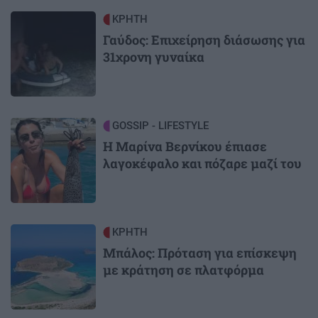
Image
ΚΡΗΤΗ
Γαύδος: Επιχείρηση διάσωσης για
31χρονη γυναίκα
Image
GOSSIP - LIFESTYLE
Η Μαρίνα Βερνίκου έπιασε
λαγοκέφαλο και πόζαρε μαζί του
Image
ΚΡΗΤΗ
Μπάλος: Πρόταση για επίσκεψη
με κράτηση σε πλατφόρμα