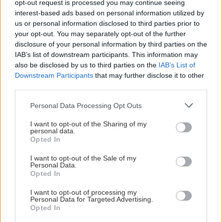
ΡΟΗ ΕΙΔΗΣΕΩΝ
opt-out request is processed you may continue seeing
interest-based ads based on personal information utilized by
us or personal information disclosed to third parties prior to
GOSSIP - LIFESTYLE
14:00
your opt-out. You may separately opt-out of the further
Αθηνά Οικονομάκου και Μπρούνο Τσερέλα στα
disclosure of your personal information by third parties on the
IAB’s list of downstream participants. This information may
Μπόρα Μπόρα
also be disclosed by us to third parties on the
IAB’s List of
Downstream Participants
that may further disclose it to other
third parties.
ΚΟΣΜΟΣ
13:54
Σικάγο: Σε αποσύνθεση 56 σοροί - Τρωκτικά
Personal Data Processing Opt Outs
και σκουλήκια στο χώρο
I want to opt-out of the Sharing of my
personal data.
Opted In
ΚΟΙΝΩΝΙΑ
13:44
Θρίλερ στον Λυκαβηττό: Εντοπίστηκε σορός
I want to opt-out of the Sale of my
Personal Data.
ατόμου σε σπηλιά
Opted In
I want to opt-out of processing my
ΕΛΛΑΔΑ
13:31
Personal Data for Targeted Advertising.
Όλες οι ειδήσεις
Opted In
Δικηγόρος 46χρονης για Marfin: Δεν είναι η