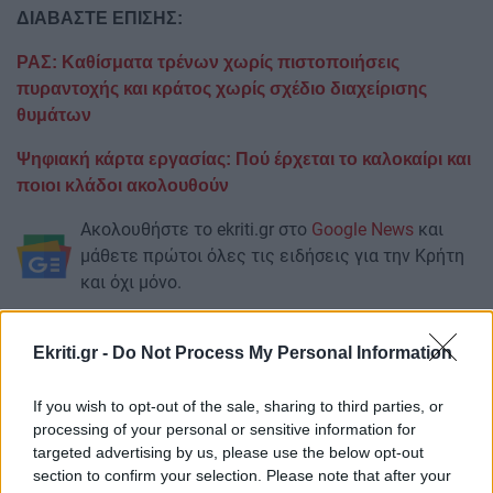
ΔΙΑΒΑΣΤΕ ΕΠΙΣΗΣ:
ΡΑΣ: Καθίσματα τρένων χωρίς πιστοποιήσεις
πυραντοχής και κράτος χωρίς σχέδιο διαχείρισης
θυμάτων
Ψηφιακή κάρτα εργασίας: Πού έρχεται το καλοκαίρι και
ποιοι κλάδοι ακολουθούν
Ακολουθήστε το ekriti.gr στο
Google News
και
μάθετε πρώτοι όλες τις ειδήσεις για την Κρήτη
και όχι μόνο.
διαγνωστικές εξετάσεις
Δημοσια Υγεια
Νοσοκομεία
Ekriti.gr -
Do Not Process My Personal Information
Άδωνις Γεωργιάδης
If you wish to opt-out of the sale, sharing to third parties, or
processing of your personal or sensitive information for
targeted advertising by us, please use the below opt-out
section to confirm your selection. Please note that after your