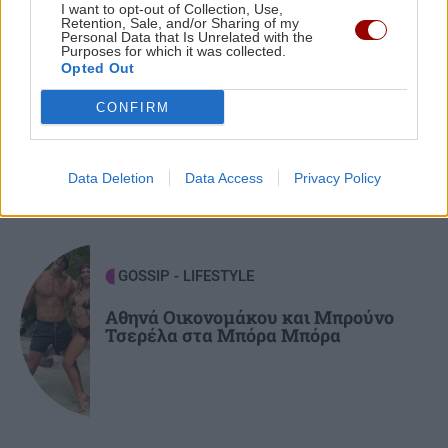
εντολέας μου στις φωτογραφίες, είχε
I want to opt-out of Collection, Use,
Retention, Sale, and/or Sharing of my
εξεταστεί και το 2022
Personal Data that Is Unrelated with the
Purposes for which it was collected.
Opted Out
ΑΥΤΟΔΙΟΙΚΗΣΗ
13:22
CONFIRM
Δήμος Μαλεβιζίου: Στους πρώτους της χώρας
που εξασφάλισαν χρηματοδότηση για Σχέδιο
ΠΕΡΙΣΣΟΤΕΡΑ
Αστικής Ανθεκτικότητας
Data Deletion
Data Access
Privacy Policy
ΚΡΗΤΗ
13:11
Γαύδος: Επιχείρηση διάσωσης για 31χρονη
GOSSIP - LIFESTYLE
γυναίκα
Αθηνά Οικονομάκου και Μπρούνο
Τσερέλα στα Μπόρα Μπόρα
GOSSIP - LIFESTYLE
13:00
Η Μαρίνα Βερνίκου έπιασε λαγοκέφαλο και
πόζαρε μαζί του