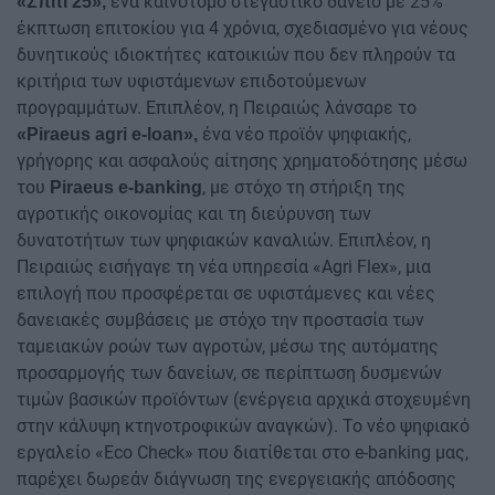
ένα καινοτόμο στεγαστικό δάνειο με 25%
«Σπίτι 25»,
έκπτωση επιτοκίου για 4 χρόνια, σχεδιασμένο για νέους
δυνητικούς ιδιοκτήτες κατοικιών που δεν πληρούν τα
κριτήρια των υφιστάμενων επιδοτούμενων
προγραμμάτων. Επιπλέον, η Πειραιώς λάνσαρε το
ένα νέο προϊόν ψηφιακής,
«Piraeus agri e-loan»,
γρήγορης και ασφαλούς αίτησης χρηματοδότησης μέσω
του
, με στόχο τη στήριξη της
Piraeus e-banking
αγροτικής οικονομίας και τη διεύρυνση των
δυνατοτήτων των ψηφιακών καναλιών. Επιπλέον, η
Πειραιώς εισήγαγε τη νέα υπηρεσία «Agri Flex», μια
επιλογή που προσφέρεται σε υφιστάμενες και νέες
δανειακές συμβάσεις με στόχο την προστασία των
ταμειακών ροών των αγροτών, μέσω της αυτόματης
προσαρμογής των δανείων, σε περίπτωση δυσμενών
τιμών βασικών προϊόντων (ενέργεια αρχικά στοχευμένη
στην κάλυψη κτηνοτροφικών αναγκών). Το νέο ψηφιακό
εργαλείο «Eco Check» που διατίθεται στο e-banking μας,
παρέχει δωρεάν διάγνωση της ενεργειακής απόδοσης