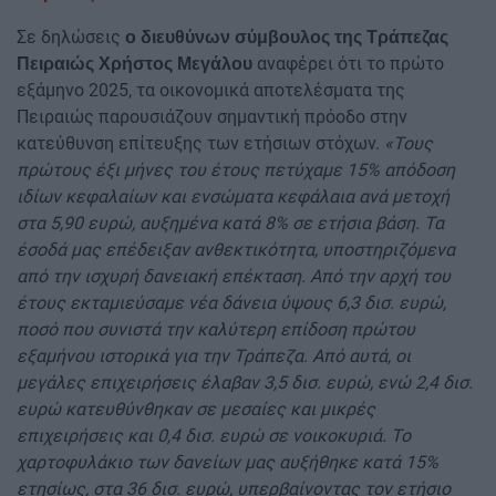
Σε δηλώσεις
ο διευθύνων σύμβουλος της Τράπεζας
αναφέρει ότι το πρώτο
Πειραιώς Χρήστος Μεγάλου
εξάμηνο 2025, τα οικονομικά αποτελέσματα της
Πειραιώς παρουσιάζουν σημαντική πρόοδο στην
κατεύθυνση επίτευξης των ετήσιων στόχων.
«Τους
πρώτους έξι μήνες του έτους πετύχαμε 15% απόδοση
ιδίων κεφαλαίων και ενσώματα κεφάλαια ανά μετοχή
στα 5,90 ευρώ, αυξημένα κατά 8% σε ετήσια βάση. Τα
έσοδά μας επέδειξαν ανθεκτικότητα, υποστηριζόμενα
από την ισχυρή δανειακή επέκταση. Από την αρχή του
έτους εκταμιεύσαμε νέα δάνεια ύψους 6,3 δισ. ευρώ,
ποσό που συνιστά την καλύτερη επίδοση πρώτου
εξαμήνου ιστορικά για την Τράπεζα. Από αυτά, οι
μεγάλες επιχειρήσεις έλαβαν 3,5 δισ. ευρώ, ενώ 2,4 δισ.
ευρώ κατευθύνθηκαν σε μεσαίες και μικρές
επιχειρήσεις και 0,4 δισ. ευρώ σε νοικοκυριά. Το
χαρτοφυλάκιο των δανείων μας αυξήθηκε κατά 15%
ετησίως, στα 36 δισ. ευρώ, υπερβαίνοντας τον ετήσιο