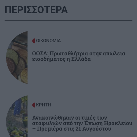
ΠΕΡΙΣΣΟΤΕΡΑ
ΠΟΛΙΤΙΚΗ
18:51
Υποκλοπές: «Πυρά» της αντιπολίτευσης για το
«μπλόκο» του Αρείου Πάγου στην ανάσυρση
ΟΙΚΟΝΟΜΙΑ
του φακέλου
ΟΟΣΑ: Πρωταθλήτρια στην απώλεια
εισοδήματος η Ελλάδα
ΕΛΛΑΔΑ
18:42
Σέρρες: «Τα έχασα όλα σε μια στιγμή» –
Ραγίζει καρδιές ο σύζυγος και πατέρας των
θυμάτων του τροχαίου (Βίντεο)
ΚΟΣΜΟΣ
18:33
ΚΡΗΤΗ
Θέουτα: Αγώνας δρόμου η ταυτοποίηση των
Ανακοινώθηκαν οι τιμές των
μεταναστών - Σχέδια για ταφή των νεκρών και
σταφυλιών από την Ένωση Ηρακλείου
μεταφορά των ανηλίκων
– Πρεμιέρα στις 21 Αυγούστου