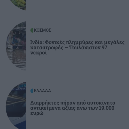
ΕΛΛΑΔΑ
18:20
Μεγάλη έξοδος του Αυγούστου:
«Μποτιλιάρισμα» στα λιμάνια και γεμάτα
ΚΤΕΛ
ΚΟΣΜΟΣ
Ινδία: Φονικές πλημμύρες και μεγάλες
καταστροφές – Τουλάχιστον 97
ΑΥΤΟΔΙΟΙΚΗΣΗ
18:14
νεκροί
Ανώγεια: Έργο 2,47 εκατ. ευρώ για
αναβάθμιση 22 χιλιομέτρων αγροτικών και
κτηνοτροφικών δρόμων
ΕΛΛΑΔΑ
Διαρρήκτες πήραν από αυτοκίνητο
αντικείμενα αξίας άνω των 19.000
ευρώ