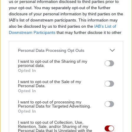
us or personal information disclosed to third parties prior to
Περισσότερες ευκαιρίες για όλα τα παιδιά σε
your opt-out. You may separately opt-out of the further
disclosure of your personal information by third parties on the
Βρεφονηπιακούς Σταθμούς, ΚΔΑΠ και ΚΔΑΠ ΑμεΑ
IAB’s list of downstream participants. This information may
Ακολουθήστε το ekriti.gr στο
Google News
και
also be disclosed by us to third parties on the
IAB’s List of
Downstream Participants
that may further disclose it to other
μάθετε πρώτοι όλες τις ειδήσεις για την Κρήτη
third parties.
και όχι μόνο.
Personal Data Processing Opt Outs
Τράπεζα Πειραιώς
I want to opt-out of the Sharing of my
personal data.
Opted In
I want to opt-out of the Sale of my
Personal Data.
ΡΟΗ ΕΙΔΗΣΕΩΝ
Opted In
I want to opt-out of processing my
Personal Data for Targeted Advertising.
ΟΙΚΟΝΟΜΙΑ
19:43
Opted In
ΟΟΣΑ: Πρωταθλήτρια στην απώλεια
I want to opt-out of Collection, Use,
εισοδήματος η Ελλάδα
Retention, Sale, and/or Sharing of my
Personal Data that Is Unrelated with the