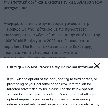
την εποπτική αρχή και
Έκτακτη Γενική Συνέλευση των
μετόχων μας.
Αναφέρεται επίσης στην πρόσφατη ανάδειξή της
Πειραιώς ως της Τράπεζας με τις υψηλότερες
επιδόσεις στην Ελλάδα, σύμφωνα με την κατάταξη Top
1000 World Banks για το 2025 που δημοσιεύει το
περιοδικό The Banker, αλλά και ως της Καλύτερης
Τράπεζας για την Εταιρική Υπευθυνότητα
πανευρωπαϊκώς από το Euromoney.
Ekriti.gr -
Do Not Process My Personal Information
ΔΙΑΒΑΣΤΕ ΕΠΙΣΗΣ
Μεγασεισμός 8,8 Ρίχτερ στη Ρωσία: Τσουνάμι 4
If you wish to opt-out of the sale, sharing to third parties, or
μέτρων και χάος στον Ειρηνικό - Εκκενώσεις σε
processing of your personal or sensitive information for
targeted advertising by us, please use the below opt-out
Ιαπωνία και Χαβάη
section to confirm your selection. Please note that after your
Δικαστικό μπλόκο σε κατασχέσεις λογαριασμών από
opt-out request is processed you may continue seeing
interest-based ads based on personal information utilized by
τον ΕΦΚΑ