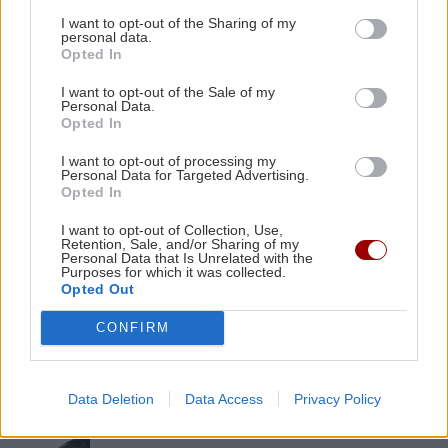
ποδοσφαιριστών
I want to opt-out of the Sharing of my
personal data.
Opted In
ΑΘΛΗΤΙΚΑ
22:25
I want to opt-out of the Sale of my
UEFA: «Το μποϊκοτάζ στις διοργανώσεις της
Personal Data.
FIFA παραμένει σε ισχύ»
Opted In
ΠΕΡΙΣΣΟΤΕΡΑ
I want to opt-out of processing my
Personal Data for Targeted Advertising.
ΑΘΛΗΤΙΚΑ
22:19
Opted In
Europa League: Η ΤΣΣΚΑ Σόφιας διέλυσε 3-0
I want to opt-out of Collection, Use,
την Μακάμπι Τελ Αβίβ και ετοιμάζεται για
Retention, Sale, and/or Sharing of my
ΣΧΕΣΕΙΣ ΚΑΙ SEX
ΟΦΗ (βίντεο)
Personal Data that Is Unrelated with the
Purposes for which it was collected.
Opted Out
Χρήματα και σχέση: Πώς να μιλήσετε
χωρίς να καταλήξετε σε καβγά
ΠΕΡΙΕΡΓΑ - ΠΑΡΑΞΕΝΑ
22:14
CONFIRM
Βέλγιο: Ζει σε πλωτό σπίτι 23 μέτρων εδώ και
χρόνια
Data Deletion
Data Access
Privacy Policy
GOSSIP - LIFESTYLE
22:00