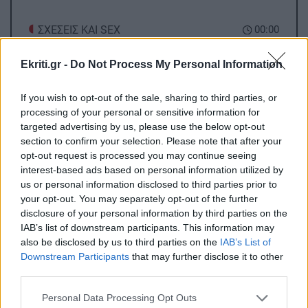
ΣΧΕΣΕΙΣ ΚΑΙ SEX
00:00
Χρήματα και σχέση: Πώς να μιλήσετε χωρίς να
καταλήξετε σε καβγά
Ekriti.gr -
Do Not Process My Personal Information
If you wish to opt-out of the sale, sharing to third parties, or
GOSSIP - LIFESTYLE
23:00
processing of your personal or sensitive information for
Η Μπάρμπρα Στρέιζαντ υπογράφει το πρώτο
targeted advertising by us, please use the below opt-out
της παιδικό βιβλίο
section to confirm your selection. Please note that after your
opt-out request is processed you may continue seeing
interest-based ads based on personal information utilized by
us or personal information disclosed to third parties prior to
ΑΘΛΗΤΙΚΑ
22:49
your opt-out. You may separately opt-out of the further
Europa League: Η Άντερλεχτ νίκησε 1-0 τον
disclosure of your personal information by third parties on the
ΠΑΟΚ στην Τούμπα κι όλα θα κριθούν στις
IAB’s list of downstream participants. This information may
Βρυξέλλες
also be disclosed by us to third parties on the
IAB’s List of
Downstream Participants
that may further disclose it to other
third parties.
Όλες οι ειδήσεις
ΑΘΛΗΤΙΚΑ
22:25
ΠΟΑ: Ανακοίνωσε την απόκτηση τριών Ιταλών
Personal Data Processing Opt Outs