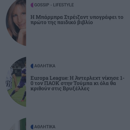
Γιώργος Λιάγκας: «Ο Τζορτζ Κλούνεϊ της
GOSSIP - LIFESTYLE
Ελλάδας…»
Η Μπάρμπρα Στρέιζαντ υπογράφει το
πρώτο της παιδικό βιβλίο
ΚΟΣΜΟΣ
21:52
Η Βουδαπέστη χαμηλώνει τα φώτα σε μνημεία
και ιστορικά κτίρια για να εξοικονομήσει
ενέργεια
ΑΘΛΗΤΙΚΑ
ΕΛΛΑΔΑ
21:43
Το τέλος μιας εποχής για το Allou! Fun Park - Η
Europa League: Η Άντερλεχτ νίκησε 1-
0 τον ΠΑΟΚ στην Τούμπα κι όλα θα
περιοχή γυρίζει σελίδα
κριθούν στις Βρυξέλλες
ΑΘΛΗΤΙΚΑ