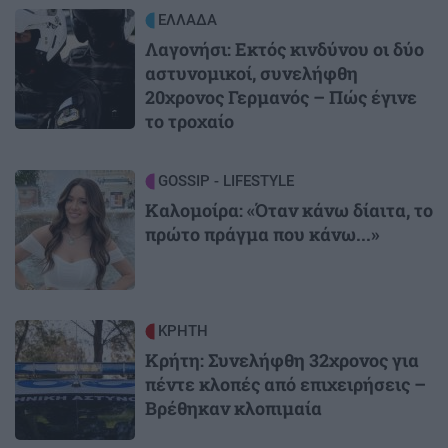
Image
ΕΛΛΑΔΑ
Λαγονήσι: Εκτός κινδύνου οι δύο
αστυνομικοί, συνελήφθη
20χρονος Γερμανός – Πώς έγινε
το τροχαίο
Image
GOSSIP - LIFESTYLE
Καλομοίρα: «Όταν κάνω δίαιτα, το
πρώτο πράγμα που κάνω...»
Image
ΚΡΗΤΗ
Κρήτη: Συνελήφθη 32χρονος για
πέντε κλοπές από επιχειρήσεις –
Βρέθηκαν κλοπιμαία