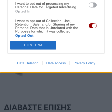
μυστήριο που η επιστήμη αδυνατεί να
Σε πύρινο συναγερμό η χώρα - Στο «κόκκινο» ο
I want to opt-out of processing my
λύσει εδώ και δεκαετίες
Personal Data for Targeted Advertising.
κίνδυνος πυρκαγιάς στην Κρήτη με ριπές
Opted In
ανέμων έως 110 χλμ./ώρα
I want to opt-out of Collection, Use,
Retention, Sale, and/or Sharing of my
Personal Data that Is Unrelated with the
Purposes for which it was collected.
Opted Out
ΚΡΗΤΗ
CONFIRM
Κρήτη: Σύλληψη 52χρονου για
κάνναβη – Βρέθηκαν και τρία
δενδρύλλια
Data Deletion
Data Access
Privacy Policy
ΔΙΑΒΑΣΤΕ ΕΠΙΣΗΣ