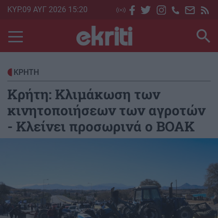
Skip
ΚΥΡ.09 ΑΥΓ 2026 15:20
to
main
content
ΚΡΗΤΗ
Κρήτη: Κλιμάκωση των
κινητοποιήσεων των αγροτών
- Κλείνει προσωρινά ο ΒΟΑΚ