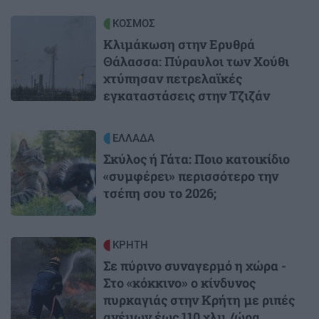
Image
ΚΟΣΜΟΣ
Κλιμάκωση στην Ερυθρά
Θάλασσα: Πύραυλοι των Χούθι
χτύπησαν πετρελαϊκές
εγκαταστάσεις στην Τζιζάν
Image
ΕΛΛΑΔΑ
Σκύλος ή Γάτα: Ποιο κατοικίδιο
«συμφέρει» περισσότερο την
τσέπη σου το 2026;
Image
ΚΡΗΤΗ
Σε πύρινο συναγερμό η χώρα -
Στο «κόκκινο» ο κίνδυνος
πυρκαγιάς στην Κρήτη με ριπές
ανέμων έως 110 χλμ./ώρα