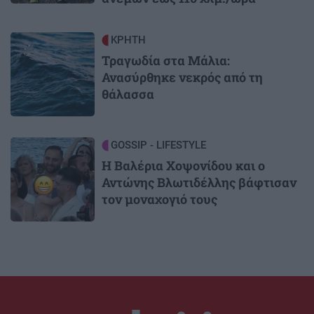
Image
ΚΡΗΤΗ
Τραγωδία στα Μάλια:
Ανασύρθηκε νεκρός από τη
θάλασσα
Image
GOSSIP - LIFESTYLE
Η Βαλέρια Χοψονίδου και ο
Αντώνης Βλωτιδέλλης βάφτισαν
τον μοναχογιό τους