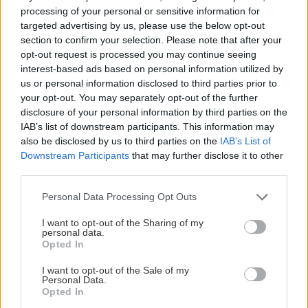
πράγμα που κάνω...»
processing of your personal or sensitive information for
Διαδηλώσεις στην Ελλάδα υπέρ των
targeted advertising by us, please use the below opt-out
Παλαιστινίων – Το ισραηλινό ΥΠΕΞ
καλεί τους πολίτες του να κρατούν
section to confirm your selection. Please note that after your
ΚΡΗΤΗ
13:52
”χαμηλούς τόνους”
opt-out request is processed you may continue seeing
Κρήτη: Συνελήφθη 32χρονος για πέντε κλοπές
interest-based ads based on personal information utilized by
από επιχειρήσεις – Βρέθηκαν κλοπιμαία
us or personal information disclosed to third parties prior to
your opt-out. You may separately opt-out of the further
disclosure of your personal information by third parties on the
IAB’s list of downstream participants. This information may
ΚΟΣΜΟΣ
13:39
GOSSIP - LIFESTYLE
also be disclosed by us to third parties on the
IAB’s List of
Κλιμάκωση στην Ερυθρά Θάλασσα: Πύραυλοι
Downstream Participants
that may further disclose it to other
Ελίζαμπεθ Ελέτσι: Στον Άγιο Νεκτάριο
των Χούθι χτύπησαν πετρελαϊκές
third parties.
με τον σύζυγό της και τον γιο τους
εγκαταστάσεις στην Τζιζάν
Personal Data Processing Opt Outs
ΕΛΛΑΔΑ
13:27
I want to opt-out of the Sharing of my
personal data.
Σκύλος ή Γάτα: Ποιο κατοικίδιο «συμφέρει»
Opted In
περισσότερο την τσέπη σου το 2026;
I want to opt-out of the Sale of my
ΕΠΙΣΤΗΜΗ
Personal Data.
Opted In
ΚΡΗΤΗ
13:23
Ολική έκλειψη Ηλίου: Το κοσμικό