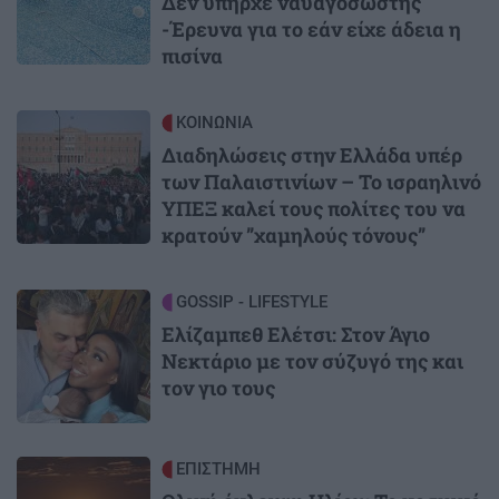
Δεν υπήρχε ναυαγοσώστης
-Έρευνα για το εάν είχε άδεια η
πισίνα
Image
ΚΟΙΝΩΝΙΑ
Διαδηλώσεις στην Ελλάδα υπέρ
των Παλαιστινίων – Το ισραηλινό
ΥΠΕΞ καλεί τους πολίτες του να
κρατούν ”χαμηλούς τόνους”
Image
GOSSIP - LIFESTYLE
Ελίζαμπεθ Ελέτσι: Στον Άγιο
Νεκτάριο με τον σύζυγό της και
τον γιο τους
Image
ΕΠΙΣΤΗΜΗ