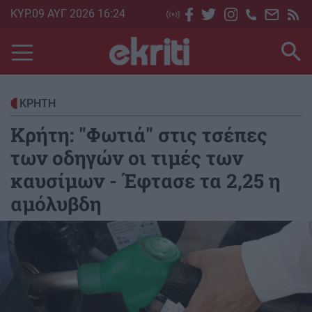
Skip
ΚΥΡ.09 ΑΥΓ 2026 16:24
to
main
content
ΚΡΗΤΗ
Κρήτη: "Φωτιά" στις τσέπες
των οδηγών οι τιμές των
καυσίμων - Έφτασε τα 2,25 η
αμόλυβδη