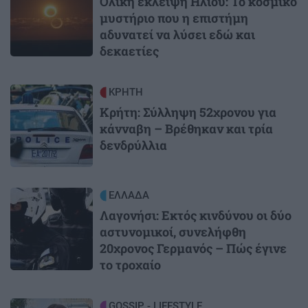
Ολική έκλειψη Ηλίου: Το κοσμικό
μυστήριο που η επιστήμη
αδυνατεί να λύσει εδώ και
δεκαετίες
Image
ΚΡΗΤΗ
Κρήτη: Σύλληψη 52χρονου για
κάνναβη – Βρέθηκαν και τρία
δενδρύλλια
Image
ΕΛΛΑΔΑ
Λαγονήσι: Εκτός κινδύνου οι δύο
αστυνομικοί, συνελήφθη
20χρονος Γερμανός – Πώς έγινε
το τροχαίο
Image
GOSSIP - LIFESTYLE