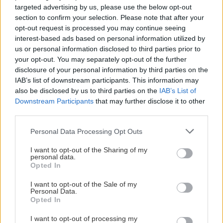
targeted advertising by us, please use the below opt-out
section to confirm your selection. Please note that after your
Όλες οι ειδήσεις
opt-out request is processed you may continue seeing
ΚΟΣΜΟΣ
15:40
interest-based ads based on personal information utilized by
Χαμός στη βουλή του Κοσόβου: Βουλευτής της
us or personal information disclosed to third parties prior to
αντιπολίτευσης πέταξε αυγά στον υπηρεσιακό
your opt-out. You may separately opt-out of the further
πρωθυπουργό (βίντεο)
disclosure of your personal information by third parties on the
IAB’s list of downstream participants. This information may
also be disclosed by us to third parties on the
IAB’s List of
ΚΟΙΝΩΝΙΑ
15:25
Downstream Participants
that may further disclose it to other
Τραγωδία με 4χρονο στην Πάρο: Δεν υπήρχε
third parties.
ΠΕΡΙΣΣΟΤΕΡΑ
ναυαγοσώστης -Έρευνα για το εάν είχε άδεια η
Personal Data Processing Opt Outs
πισίνα
I want to opt-out of the Sharing of my
personal data.
Opted In
ΚΟΙΝΩΝΙΑ
15:10
ΕΛΛΑΔΑ
Διαδηλώσεις στην Ελλάδα υπέρ των
I want to opt-out of the Sale of my
Personal Data.
Παλαιστινίων – Το ισραηλινό ΥΠΕΞ καλεί τους
Πάνω από 400 πυρκαγιές σε 10 ημέρες
Opted In
πολίτες του να κρατούν ”χαμηλούς τόνους”
στην Ελλάδα -«Το 90% είναι από
αμέλεια»
I want to opt-out of processing my