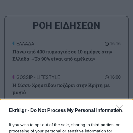
ΡΟΗ ΕΙΔΗΣΕΩΝ
ΕΛΛΑΔΑ
16:16
Πάνω από 400 πυρκαγιές σε 10 ημέρες στην
Ελλάδα -«Το 90% είναι από αμέλεια»
GOSSIP - LIFESTYLE
16:00
Η Σίσσυ Χρηστίδου ποζάρει στην Κρήτη με
μαγιό
Ekriti.gr -
Do Not Process My Personal Information
ΚΟΣΜΟΣ
15:55
Αυστηροί συνοριακοί έλεγχοι στην Ισπανία:
If you wish to opt-out of the sale, sharing to third parties, or
Έλεγξαν περίπου 200 αφίξεις ταξιδιωτών από
processing of your personal or sensitive information for
την Ιταλία