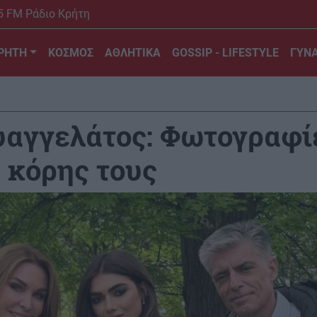
5 FM Ράδιο Κρήτη
ΡΗΤΗ
ΚΟΣΜΟΣ
ΑΘΛΗΤΙΚΑ
GOSSIP - LIFESTYLE
ΓΥΝΑ
υαγγελάτος: Φωτογραφί
 κόρης τους