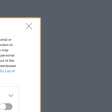
sonal or
ection to
ou may
 personal
out of the
 downstream
B’s List of