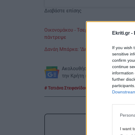
Διαβάστε επίσης
Oικονομάκου - Τσερέλα: «Ο γάμος ήταν σ
Ekriti.gr -
πάντρεψε
If you wish 
Δανάη Μπάρκα: "Δεν έχω βρει νυφικό, εί
sensitive in
confirm you
continue se
Ακολουθήστε το ekriti.gr στο
Goo
information 
την Κρήτη και όχι μόνο.
further disc
participants
Τατιάνα Στεφανίδου
αποφοιτηση
Κορ
Downstream 
Persona
ΡΟΗ
I want t