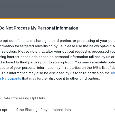
ε στενό κύκλο», δηλώνει ο ιερέας που τους
Do Not Process My Personal Information
to opt-out of the sale, sharing to third parties, or processing of your per
μαι πολύ χαλαρή"
formation for targeted advertising by us, please use the below opt-out s
r selection. Please note that after your opt-out request is processed y
eing interest-based ads based on personal information utilized by us or
gle News
και μάθετε πρώτοι όλες τις ειδήσεις για
disclosed to third parties prior to your opt-out. You may separately opt-
losure of your personal information by third parties on the IAB’s list of
. This information may also be disclosed by us to third parties on the
IA
ες
Participants
that may further disclose it to other third parties.
l Data Processing Opt Outs
 ΕΙΔΗΣΕΩΝ
o opt-out of the Sharing of my personal data.