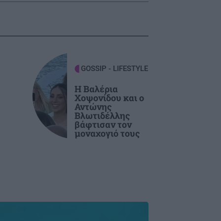
GOSSIP - LIFESTYLE
Η Βαλέρια
Χοψονίδου και ο
Αντώνης
η
Βλωτιδέλλης
βάφτισαν τον
μοναχογιό τους