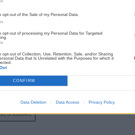
In
3:27
ΕΛΛΑΔΑ
11:47
Τέλος στην ταλαιπωρία: Πώς θα
o opt-out of the Sale of my Personal Data.
παίρνουμε πινακίδες ΙΧ με λίγα κλικ!
In
to opt-out of processing my Personal Data for Targeted
ΚΡΗΤΗ
11:34
ing.
In
3:23
Κρήτη: Απανωτά περιστατικά μέθης –
Στο ΕΚΑΒ ο «λογαριασμός» της
o opt-out of Collection, Use, Retention, Sale, and/or Sharing
ersonal Data that Is Unrelated with the Purposes for which it
ην
νυχτερινής διασκέδασης
lected.
./
Out
ΑΘΛΗΤΙΚΑ
11:28
CONFIRM
«Γκέλα» για τη Σπόρτινγκ παρά το γκολ
3:14
του Φώτη Ιωαννίδη (βίντεο)
Data Deletion
Data Access
Privacy Policy
ΚΡΗΤΗ
11:23
ες οι ειδήσεις
Οδοιπορικό στα μοναστήρια του
3:00
Ρεθύμνου - Πού χτυπά η καρδιά του
ης
Δεκαπενταύγουστου