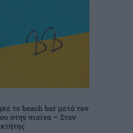
κε το beach bar μετά τον
ου στην πισίνα – Στον
οκτήτης