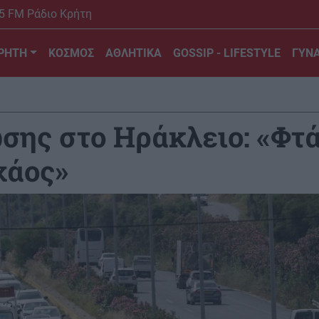
5 FM Ράδιο Κρήτη
ΡΗΤΗ
ΚΟΣΜΟΣ
ΑΘΛΗΤΙΚΑ
GOSSIP - LIFESTYLE
ΓΥΝΑ
ης στο Ηράκλειο: «Φτάν
χάος»