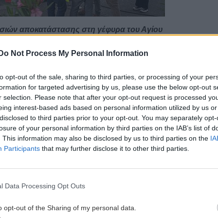
ιών αποκατάστασης στη γέφυρα του Αγίου
Do Not Process My Personal Information
θυμνο προκαλέι, ειδικά τις ώρες αιχμής ουρές
βο Παπαναστασίου. Οι οδηγοί αναφέρουν
to opt-out of the sale, sharing to third parties, or processing of your per
για μικρές αποστάσεις. Επομένως, αναζητούν
ώρα
formation for targeted advertising by us, please use the below opt-out s
ς, οι οποίες με τη σειρά τους, γεμίζουν από
r selection. Please note that after your opt-out request is processed y
βλημα. Χαρακτηριστικά παραδείγματα η
Λεωφόρος
eing interest-based ads based on personal information utilized by us or
disclosed to third parties prior to your opt-out. You may separately opt-
losure of your personal information by third parties on the IAB’s list of
. This information may also be disclosed by us to third parties on the
IA
Participants
that may further disclose it to other third parties.
ράφεται και επί του ΒΟΑΚ στο ύψος του Κοκκίνη
ντας ακόμη και ασθενοφόρα.
Οι ουρές των
τόδρομο ξεπερνούν συχνά τα 3 χιλιόμετρα,
Γούρνες.
l Data Processing Opt Outs
o opt-out of the Sharing of my personal data.