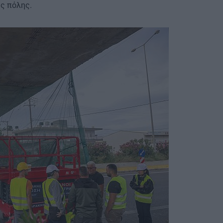
ης πόλης.