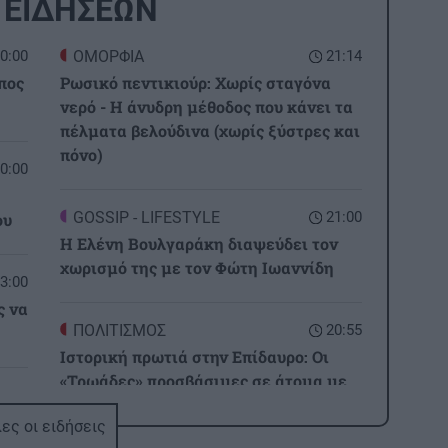
 ΕΙΔΗΣΕΩΝ
0:00
ΟΜΟΡΦΙΑ
21:14
πος
Ρωσικό πεντικιούρ: Χωρίς σταγόνα
νερό - Η άνυδρη μέθοδος που κάνει τα
πέλματα βελούδινα (χωρίς ξύστρες και
πόνο)
0:00
GOSSIP - LIFESTYLE
21:00
ου
Η Ελένη Βουλγαράκη διαψεύδει τον
χωρισμό της με τον Φώτη Ιωαννίδη
3:00
ς να
ΠΟΛΙΤΙΣΜΟΣ
20:55
Ιστορική πρωτιά στην Επίδαυρο: Οι
«Τρωάδες» προσβάσιμες σε άτομα με
2:32
αισθητηριακές αναπηρίες
ι
ες οι ειδήσεις