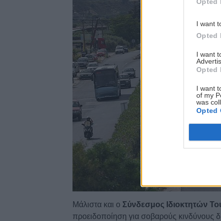
Opted 
I want t
Opted 
I want 
Advertis
Opted 
I want t
of my P
was col
Opted 
Μάλιστα και ο
Σύνδεσμος Ιδιοκτητών Τ
προειδοποίηση για σοβαρούς κινδύνους 