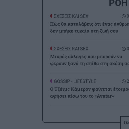
ΡΟΗ
ΣΧΕΣΕΙΣ ΚΑΙ SEX
0
Πώς θα καταλάβεις ότι ένας άνθρω
δεν μπήκε τυχαία στη ζωή σου
ΣΧΕΣΕΙΣ ΚΑΙ SEX
0
Μικρές αλλαγές που μπορούν να
φέρουν ξανά τη σπίθα στη σχέση σ
GOSSIP - LIFESTYLE
2
Ο Τζέιμς Κάμερον φαίνεται έτοιμο
αφήσει πίσω του το «Avatar»
ΕΠΙΣΤΗΜΗ
2
Έφτιαξε ηλιακό γιοτ με $20.000 κα
Όλ
διένυσε 3.000 ναυτικά μίλια χωρίς