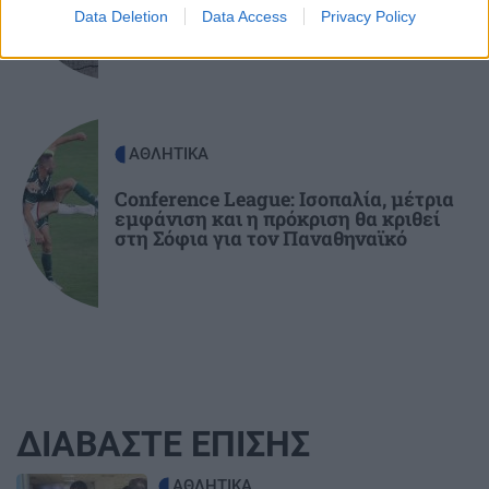
Φουρνοφάραγγο. Της Μαρίας Καραταράκη*
Data Deletion
Data Access
Privacy Policy
ΑΘΛΗΤΙΚΑ
Conference League: Ισοπαλία, μέτρια
εμφάνιση και η πρόκριση θα κριθεί
στη Σόφια για τον Παναθηναϊκό
ΔΙΑΒΑΣΤΕ ΕΠΙΣΗΣ
Image
ΑΘΛΗΤΙΚΑ