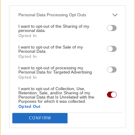
third parties.
νεκροί από ενδοοικογενειακούς
πυροβολισμούς – Ανάμεσά τους και ο
ΑΥΤΟΔΙΟΙΚΗΣΗ
22:57
Personal Data Processing Opt Outs
δράστης
Συνάντηση του Περιφερειάρχη Κρήτης με τον
I want to opt-out of the Sharing of my
Πρύτανη του Πανεπιστημίου Κρήτης και τον
personal data.
Opted In
Πρόεδρο του ΙΤΕ
I want to opt-out of the Sale of my
ΚΡΗΤΗ
Personal Data.
ΟΙΚΟΝΟΜΙΑ
22:46
Opted In
Μεγάλη φωτιά στο Καρύδι Σητείας:
Εξωδικαστικός Μηχανισμός: Πάνω από 20 δισ.
Γιγαντιαία επιχείρηση της
I want to opt-out of processing my
ευρώ οι ρυθμισμένες οφειλές
Personal Data for Targeted Advertising.
Πυροσβεστικής με επίγειες και
Opted In
εναέριες δυνάμεις
I want to opt-out of Collection, Use,
ΕΠΙΣΤΗΜΗ
22:35
Retention, Sale, and/or Sharing of my
Personal Data that Is Unrelated with the
Μικροσκοπικές δίνες ανακαλύφθηκαν για
Purposes for which it was collected.
πρώτη φορά στην επιφάνεια του Ήλιου
Opted Out
ΣΧΕΣΕΙΣ ΚΑΙ SEX
CONFIRM
ΑΠΟΨΕΙΣ
22:22
Πώς τερματίζονται οι σχέσεις με
αξιοπρέπεια
Ο ναός του Σωτήρος Χριστού στο χωριό μου το