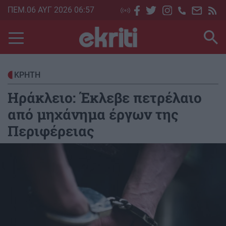
Skip
ΠΕΜ.06 ΑΥΓ 2026 06:57
to
main
content
ΚΡΗΤΗ
Ηράκλειο: Έκλεβε πετρέλαιο
από μηχάνημα έργων της
Περιφέρειας