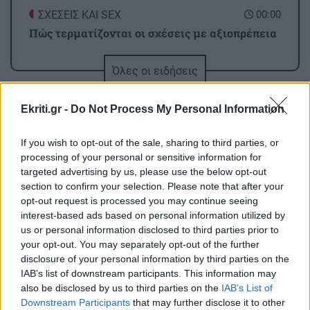
ΣΧΕΣΕΙΣ ΚΑΙ SEX
00:00
Πώς τερματίζονται οι σχέσεις με αξιοπρέπεια
Όλες οι ειδήσεις
ΑΘΛΗΤΙΚΑ
23:34
Conference League: Ισοπαλία, μέτρια εμφάνιση
Ekriti.gr -
Do Not Process My Personal Information
και η πρόκριση θα κριθεί στη Σόφια για τον
Παναθηναϊκό
If you wish to opt-out of the sale, sharing to third parties, or
processing of your personal or sensitive information for
ΑΘΛΗΤΙΚΑ
23:25
targeted advertising by us, please use the below opt-out
section to confirm your selection. Please note that after your
Επέστρεψε Ηράκλειο η αποστολή του ΟΦΗ - Η
opt-out request is processed you may continue seeing
ΠΕΡΙΣΣΟΤΕΡΑ
προσοχή στο Σούπερ Καπ με ΑΕΚ
interest-based ads based on personal information utilized by
us or personal information disclosed to third parties prior to
your opt-out. You may separately opt-out of the further
GOSSIP - LIFESTYLE
23:00
disclosure of your personal information by third parties on the
Μισέλ Φάιφερ: Στα 68 της αποκαλύπτει γιατί
IAB’s list of downstream participants. This information may
ΚΟΣΜΟΣ
δεν θέλει να πρωταγωνιστήσει ποτέ ξανά σε
also be disclosed by us to third parties on the
IAB’s List of
ταινία
Downstream Participants
that may further disclose it to other
Τραγωδία στη Βόρεια Καρολίνα: Τρεις