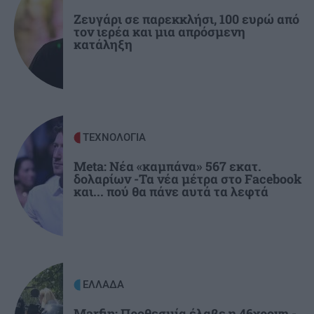
ΚΡΗΤΗ
11:57
Ζευγάρι σε παρεκκλήσι, 100 ευρώ από
τον ιερέα και μια απρόσμενη
Κρήτη: Ξάπλωσε να κάνει ηλιοθεραπεία και
κατάληξη
πέθανε!
ΠΟΛΙΤΙΚΟ ΠΑΡΑΣΚΗΝΙΟ
11:51
Τελέστηκε το ετήσιο μνημόσυνο της Λένας
Σαμαρά – Ποιοι βρέθηκαν στο πλευρό του
ΤΕΧΝΟΛΟΓΙΑ
πατέρα της
Meta: Νέα «καμπάνα» 567 εκατ.
δολαρίων -Τα νέα μέτρα στο Facebook
και... πού θα πάνε αυτά τα λεφτά
ΕΛΛΑΔΑ
Marfin: Προθεσμία έλαβε η 46χρονη -