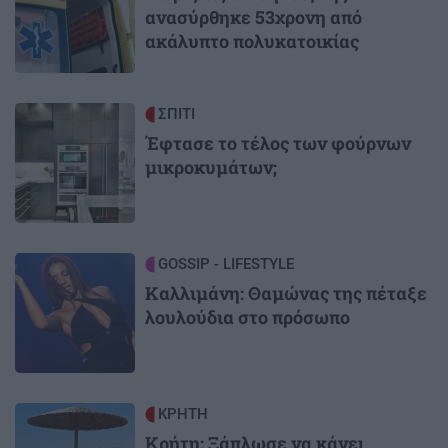
ανασύρθηκε 53χρονη από
ακάλυπτο πολυκατοικίας
Image
ΣΠΙΤΙ
Έφτασε το τέλος των φούρνων
μικροκυμάτων;
Image
GOSSIP - LIFESTYLE
Καλλιμάνη: Θαμώνας της πέταξε
λουλούδια στο πρόσωπο
Image
ΚΡΗΤΗ
Κρήτη: Ξάπλωσε να κάνει