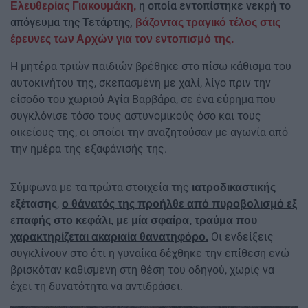
η οποία εντοπίστηκε νεκρή το
Ελευθερίας Γιακουμάκη,
απόγευμα της Τετάρτης,
βάζοντας τραγικό τέλος στις
έρευνες των Αρχών για τον εντοπισμό της.
Η μητέρα τριών παιδιών βρέθηκε στο πίσω κάθισμα του
αυτοκινήτου της, σκεπασμένη με χαλί, λίγο πριν την
είσοδο του χωριού Αγία Βαρβάρα, σε ένα εύρημα που
συγκλόνισε τόσο τους αστυνομικούς όσο και τους
οικείους της, οι οποίοι την αναζητούσαν με αγωνία από
την ημέρα της εξαφάνισής της.
Σύμφωνα με τα πρώτα στοιχεία της
ιατροδικαστικής
,
εξέτασης
ο θάνατός της προήλθε από πυροβολισμό εξ
επαφής στο κεφάλι, με μία σφαίρα, τραύμα που
Οι ενδείξεις
χαρακτηρίζεται ακαριαία θανατηφόρο.
συγκλίνουν στο ότι η γυναίκα δέχθηκε την επίθεση ενώ
βρισκόταν καθισμένη στη θέση του οδηγού, χωρίς να
έχει τη δυνατότητα να αντιδράσει.