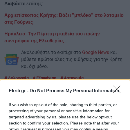
Διαβάστε επίσης:
Αρχιεπίσκοπος Κρήτης: Βάζει "μπλόκο" στο λατομείο
στις Γούρνες
Ηράκλειο: Την Πέμπτη η κηδεία του πρώην
συντρόφου της Ελευθερίας...
Ακολουθήστε το ekriti.gr στο
Google News
και
μάθετε πρώτοι όλες τις ειδήσεις για την Κρήτη
και όχι μόνο.
Δολοφονία
Εξαφάνιση
Αστυνομία
Ekriti.gr -
Do Not Process My Personal Information
If you wish to opt-out of the sale, sharing to third parties, or
processing of your personal or sensitive information for
ΡΟΗ ΕΙΔΗΣΕΩΝ
targeted advertising by us, please use the below opt-out
section to confirm your selection. Please note that after your
opt-out request is processed you may continue seeing