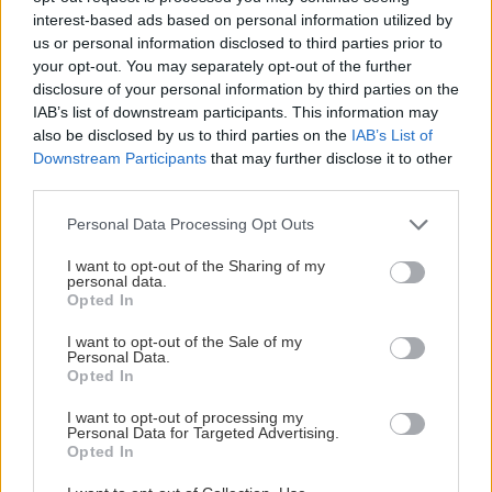
ΚΟΣΜΟΣ
12:51
interest-based ads based on personal information utilized by
ΗΠΑ: Έντονη ανησυχία για τον μύκητα candida
us or personal information disclosed to third parties prior to
your opt-out. You may separately opt-out of the further
auris που «αντιστέκεται» στα φάρμακα
disclosure of your personal information by third parties on the
IAB’s list of downstream participants. This information may
also be disclosed by us to third parties on the
IAB’s List of
ΠΕΡΙΕΡΓΑ - ΠΑΡΑΞΕΝΑ
12:43
Downstream Participants
that may further disclose it to other
Ζευγάρι σε παρεκκλήσι, 100 ευρώ από τον
third parties.
ιερέα και μια απρόσμενη κατάληξη
Personal Data Processing Opt Outs
ΤΕΧΝΟΛΟΓΙΑ
12:35
I want to opt-out of the Sharing of my
personal data.
Meta: Νέα «καμπάνα» 567 εκατ. δολαρίων -Τα
Opted In
νέα μέτρα στο Facebook και... πού θα πάνε
αυτά τα λεφτά
I want to opt-out of the Sale of my
Personal Data.
Opted In
Όλες οι ειδήσεις
ΕΛΛΑΔΑ
12:31
I want to opt-out of processing my
Personal Data for Targeted Advertising.
Marfin: Προθεσμία έλαβε η 46χρονη - «Είναι
Opted In
αθώα» λέει ο συνήγορός της