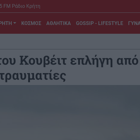
5 FM Ράδιο Κρήτη
ΡΗΤΗ
ΚΟΣΜΟΣ
ΑΘΛΗΤΙΚΑ
GOSSIP - LIFESTYLE
ΓΥΝΑ
του Κουβέιτ επλήγη από
 τραυματίες