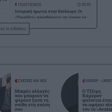
ΠΟΛΙΤΙΣΜΟΣ
20:55
Ιστορική πρωτιά στην Επίδαυρο: Οι
«Τρωάδες» προσβάσιμες σε άτομα με
2:32
αισθητηριακές αναπηρίες
ι
ες οι ειδήσεις
ΚΡΗΤΗ
20:48
3,3 εκατ. ευρώ για το στεγαστικό
επίδομα σε περισσότερους από 1.600
2:21
φοιτητές του Πανεπιστημίου Κρήτης
 να
ΕΛΛΑΔΑ
20:44
«Στέρεψε» η αγορά από πινακίδες
ΣΧΕΣΕΙΣ ΚΑΙ SEX
GOSSIP - LIFES
2:11
κυκλοφορίας: Χιλιάδες αυτοκίνητα
Μικρές αλλαγές
Ο Τζέιμς
παραμένουν αταξινόμητα
που μπορούν να
Κάμερον
φέρουν ξανά τη
φαίνεται έτο
σπίθα στη σχέση
να αφήσει πί
ΚΡΗΤΗ
20:39
σου
του το «Avata