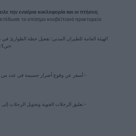
ειλε την εναέρια κυκλοφορία και οι πτήσεις
ετέδωσε το επίσημο κουβεϊτιανό πρακτορείο
الهيئة العامة للطيران المدني: تفعيل خطة الطوارئ في 
«تي1» بطائرات مسيرة وصواريخ من العدوان الإيراني
أسفر عن وقوع أضرار جسيمة في عدد من مرا
تعليق الرحلات الجوية وتحويل الرحلات إلى …