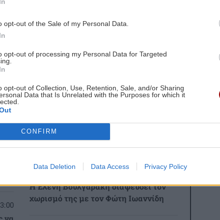
In
o opt-out of the Sale of my Personal Data.
In
to opt-out of processing my Personal Data for Targeted
ing.
 ΕΙΔΗΣΕΩΝ
In
o opt-out of Collection, Use, Retention, Sale, and/or Sharing
0:00
ΟΜΟΡΦΙΑ
21:14
ersonal Data that Is Unrelated with the Purposes for which it
lected.
πος
Ρωσικό πεντικιούρ: Χωρίς σταγόνα
Out
νερό - Η άνυδρη μέθοδος που κάνει τα
πέλματα βελούδινα (χωρίς ξύστρες και
CONFIRM
πόνο)
0:00
Data Deletion
Data Access
Privacy Policy
GOSSIP - LIFESTYLE
21:00
ου
Η Ελένη Βουλγαράκη διαψεύδει τον
χωρισμό της με τον Φώτη Ιωαννίδη
3:00
ς να