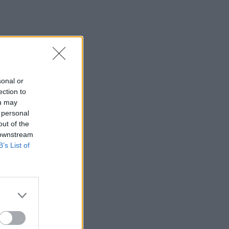
sonal or
ection to
ou may
 personal
out of the
 downstream
B’s List of