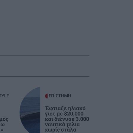
TYLE
ΕΠΙΣΤΗΜΗ
Έφτιαξε ηλιακό
γιοτ με $20.000
ιμος
και διένυσε 3.000
σω
ναυτικά μίλια
r»
χωρίς στάλα