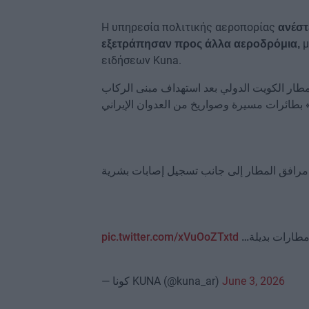
Η υπηρεσία πολιτικής αεροπορίας
ανέστ
μ
εξετράπησαν προς άλλα αεροδρόμια,
ειδήσεων Kuna.
مطار الكويت الدولي بعد استهداف مبنى الركاب
- فق المطار إلى جانب تسجيل إصابات بشرية
pic.twitter.com/xVuOoZTxtd
- مطارات بديلة
— كونا KUNA (@kuna_ar)
June 3, 2026