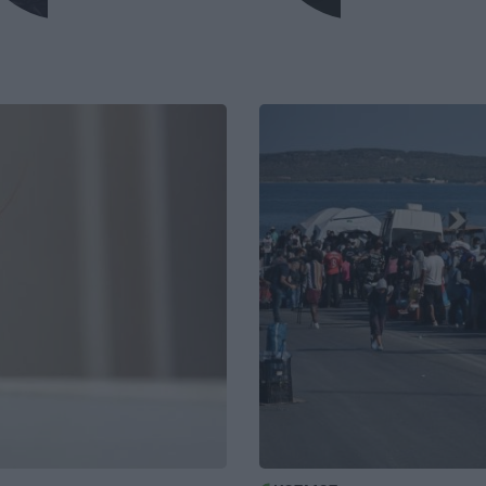
Κρήτη: Κινητοποίηση της
Πυροσβεστικής στη Σητεία –
1:53
Πυρκαγιά κοντά σε εγκαταστάσεις
ανεμογεννητριών
χο
Image
ΚΟΣΜΟΣ
20:33
Η Ισπανία απειλεί με αντίποινα κατά
1:42
της Ιταλίας στον απόηχο της επιβολής
των συνοριακών ελέγχων
ύν
BUSINESS
20:24
Με τη MINOAN LINES, το ταξίδι έχει
1:35
γεύση — και τιμές που εκπλήσσουν
ΕΛΛΑΔΑ
20:22
Κολυδάς: Η χαρουπιά ως βασικό είδος
1:25
αποκατάστασης των οικοσυστημάτων