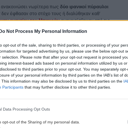
ν ανακοινώσει νωρίτερα πως
δύο ιρανικοί πύραυλοι
δεν έφθασαν στο στόχο τους ή διαλύθηκαν καθ'
τ
αναχαιτίσθηκαν από τις
ηκαν εναντίον του Μπαχρέιν
Do Not Process My Personal Information
m) πρόσθεσε πως το Ιράν εκτόξευσε βαλλιστικούς
to opt-out of the sale, sharing to third parties, or processing of your per
ρών, όμως κανένας τους δεν έπληξε στόχους.
formation for targeted advertising by us, please use the below opt-out s
 πλήγματα στο νησί Κεσμ ως απάντηση σε
r selection. Please note that after your opt-out request is processed y
eing interest-based ads based on personal information utilized by us or
ατέρριψαν ιρανικούς βαλλιστικούς πυραύλους και μη
disclosed to third parties prior to your opt-out. You may separately opt-
losure of your personal information by third parties on the IAB’s list of
. This information may also be disclosed by us to third parties on the
IA
Participants
that may further disclose it to other third parties.
νικά πλήγματα σε τάνκερ και στο νησί Κεσμ
l Data Processing Opt Outs
επιχειρώντας να ανοίξει την έξοδο κινδύνου
o opt-out of the Sharing of my personal data.
gle News
και μάθετε πρώτοι όλες τις ειδήσεις για