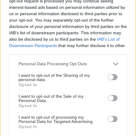
opt-out request is processed you may continue seeing
interest-based ads based on personal information utilized by
ΚΟΙΝΩΝΙΑ
12:20
us or personal information disclosed to third parties prior to
Ράπτη: «Υπάρχει πολύ μεγάλη ανταπόκριση»
your opt-out. You may separately opt-out of the further
-Όλες οι λεπτομέρειες για το πρόγραμμα
disclosure of your personal information by third parties on the
«Νταντάδες της Γειτονιάς»
IAB’s list of downstream participants. This information may
also be disclosed by us to third parties on the
IAB’s List of
Downstream Participants
that may further disclose it to other
ΠΕΡΙΕΡΓΑ - ΠΑΡΑΞΕΝΑ
12:14
third parties.
Ξεχάστε το πλύσιμο: Η μπλούζα που δεν
Personal Data Processing Opt Outs
μυρίζει για ένα μήνα – Δυο μυστικά συστατικά
I want to opt-out of the Sharing of my
personal data.
ΕΛΛΑΔΑ
12:07
Opted In
Δικαστικό "μπλόκο" στην αυθαιρεσία των
I want to opt-out of the Sale of my
Δήμων: Αποζημίωση - μαμούθ σε
Personal Data.
Opted In
εκπαιδευτικό για ηθική βλάβη
Όλες οι ειδήσεις
I want to opt-out of processing my
Personal Data for Targeted Advertising.
GOSSIP - LIFESTYLE
12:00
Opted In
Η Κέιτι Πέρι στην Μύκονο