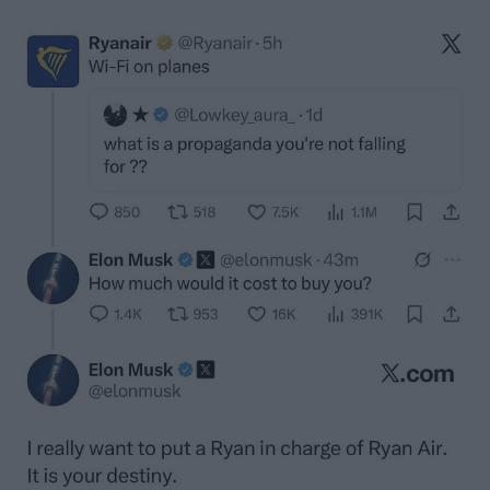
Image