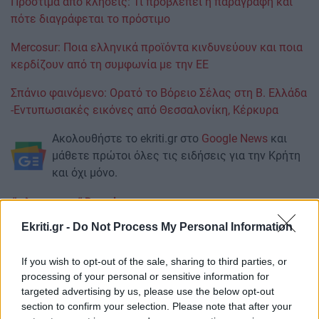
Πρόστιμα από κλήσεις: Τι προβλέπει η παραγραφή και
πότε διαγράφεται το πρόστιμο
Mercosur: Ποια ελληνικά προϊόντα κινδυνεύουν και ποια
κερδίζουν από τη συμφωνία με την ΕΕ
Σπάνιο φαινόμενο: Ορατό το Βόρειο Σέλας στη Β. Ελλάδα
-Εντυπωσιακές εικόνες από Θεσσαλονίκη, Κέρκυρα
Ακολουθήστε το ekriti.gr στο
Google News
και
μάθετε πρώτοι όλες τις ειδήσεις για την Κρήτη
και όχι μόνο.
ελον μασκ
Ryanair
Ekriti.gr -
Do Not Process My Personal Information
If you wish to opt-out of the sale, sharing to third parties, or
processing of your personal or sensitive information for
ΡΟΗ ΕΙΔΗΣΕΩΝ
targeted advertising by us, please use the below opt-out
section to confirm your selection. Please note that after your