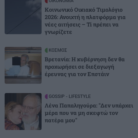
Image
ΟΙΚΟΝΟΜΙΑ
Κοινωνικό Οικιακό Τιμολόγιο
2026: Ανοιχτή η πλατφόρμα για
νέες αιτήσεις – Ti πρέπει να
γνωρίζετε
Image
ΚΟΣΜΟΣ
Βρετανία: Η κυβέρνηση δεν θα
προχωρήσει σε διεξαγωγή
έρευνας για τον Επστάιν
Image
GOSSIP - LIFESTYLE
Λένα Παπαληγούρα: "Δεν υπάρχει
μέρα που να μη σκεφτώ τον
πατέρα μου"