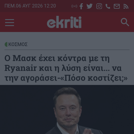
Skip
ΠΕΜ.06 ΑΥΓ 2026 12:20
to
main
content
ΚΟΣΜΟΣ
Ο Μασκ έχει κόντρα με τη
Ryanair και η λύση είναι... να
την αγοράσει-«Πόσο κοστίζει;»