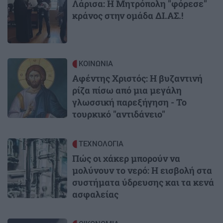
Λάρισα: Η Μητρόπολη "φόρεσε"
κράνος στην ομάδα ΔΙ.ΑΣ.!
Image
ΚΟΙΝΩΝΙΑ
Αφέντης Χριστός: Η βυζαντινή
ρίζα πίσω από μια μεγάλη
γλωσσική παρεξήγηση - Το
τουρκικό "αντιδάνειο"
Image
ΤΕΧΝΟΛΟΓΙΑ
Πώς οι χάκερ μπορούν να
μολύνουν το νερό: Η εισβολή στα
συστήματα ύδρευσης και τα κενά
ασφαλείας