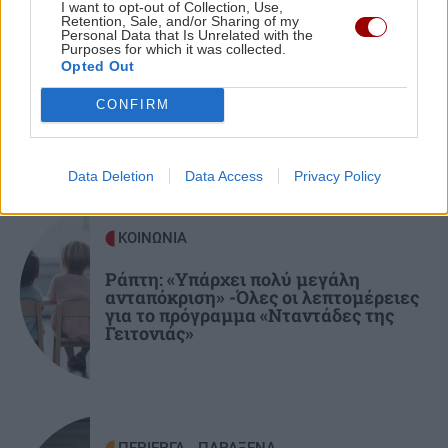
I want to opt-out of Collection, Use,
Retention, Sale, and/or Sharing of my
Personal Data that Is Unrelated with the
Purposes for which it was collected.
ΕΛΛΑΔΑ
11:54
Opted Out
Μύκονος: Συνελήφθη αστυνομικός για
επικίνδυνη οδήγηση και απείθεια
CONFIRM
ΠΕΡΙΣΣΟΤΕΡΑ
ΚΟΙΝΩΝΙΑ
11:45
Data Deletion
Data Access
Privacy Policy
Λάρισα: Η Μητρόπολη "φόρεσε" κράνος στην
ομάδα ΔΙ.ΑΣ.!
ΚΟΙΝΩΝΙΑ
Ράπτη: «Υπάρχει πολύ μεγάλη
ΚΟΙΝΩΝΙΑ
11:36
ανταπόκριση» -Όλες οι λεπτομέρειες
Αφέντης Χριστός: Η βυζαντινή ρίζα πίσω από
για το πρόγραμμα «Νταντάδες της
μια μεγάλη γλωσσική παρεξήγηση - Το
Γειτονιάς»
τουρκικό "αντιδάνειο"
ΤΕΧΝΟΛΟΓΙΑ
11:25
Πώς οι χάκερ μπορούν να μολύνουν το νερό: Η