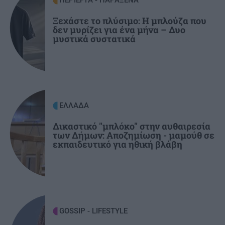
ΠΕΡΙΕΡΓΑ - ΠΑΡΑΞΕΝΑ
εισβολή στα συστήματα ύδρευσης και τα κενά
Ξεχάστε το πλύσιμο: Η μπλούζα που
ασφαλείας
δεν μυρίζει για ένα μήνα – Δυο
μυστικά συστατικά
ΟΙΚΟΝΟΜΙΑ
11:16
Κοινωνικό Οικιακό Τιμολόγιο 2026: Ανοιχτή η
πλατφόρμα για νέες αιτήσεις – Ti πρέπει να
γνωρίζετε
ΕΛΛΑΔΑ
ΚΟΣΜΟΣ
11:07
Δικαστικό "μπλόκο" στην αυθαιρεσία
των Δήμων: Αποζημίωση - μαμούθ σε
Βρετανία: Η κυβέρνηση δεν θα προχωρήσει σε
εκπαιδευτικό για ηθική βλάβη
διεξαγωγή έρευνας για τον Επστάιν
GOSSIP - LIFESTYLE