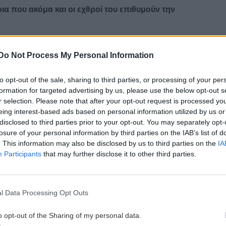
ια που ακόμα και οι εχθροί του επιθυμούν την
 έχει επιζήσει από πολλαπλές απόπειρες
Do Not Process My Personal Information
πάτλερ και τη Φλόριντα κατά την προεκλογική
κε τον περασμένο Απρίλιο στο δείπνο των
to opt-out of the sale, sharing to third parties, or processing of your per
 31χρονος Κόουλ Άλεν συνελήφθη λίγο πριν ανοίξει
formation for targeted advertising by us, please use the below opt-out s
r selection. Please note that after your opt-out request is processed y
eing interest-based ads based on personal information utilized by us or
disclosed to third parties prior to your opt-out. You may separately opt-
π έχει στείλει και ένα σαφές τελεσίγραφο προς την
losure of your personal information by third parties on the IAB’s list of
ρχουν «πολύ αυστηρές οδηγίες» να ισοπεδωθεί
. This information may also be disclosed by us to third parties on the
IA
στην υλοποίηση των απειλών της για τη ζωή του.
Participants
that may further disclose it to other third parties.
υ κατά την «Επιχείρηση Epic Fury» τον Μάρτιο, ο
οδεικνύει ότι ο Λευκός Οίκος δεν αστειεύεται.
l Data Processing Opt Outs
ηκε βέβαιος για την ασφάλεια του Προέδρου,
o opt-out of the Sharing of my personal data.