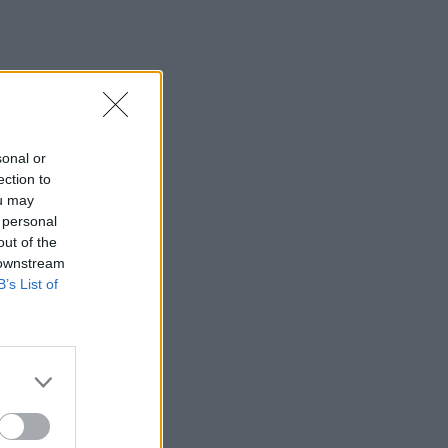
sonal or
ection to
ou may
 personal
out of the
 downstream
B’s List of