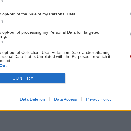
αμπ είναι τέτοια που ακόμα και οι εχθροί του
In
ίναι ο ισχυρότερος ηγέτης μετά τον Αϊζενχάουερ»,
o opt-out of the Sale of my Personal Data.
 ότι μια επίθεση εναντίον του θα τίναζε στον αέρα
In
to opt-out of processing my Personal Data for Targeted
ρτάρι» υπενθυμίζει σε όλους ότι στην Ουάσιγκτον η
ing.
ασμένες μέχρι την τελευταία λεπτομέρεια, σύμφωνα
In
o opt-out of Collection, Use, Retention, Sale, and/or Sharing
ersonal Data that Is Unrelated with the Purposes for which it
lected.
Out
τηση με τον Σι – Στο επίκεντρο η Μ. Ανατολή
CONFIRM
ια περισσότερα κρούσματα χανταΐού»
ορντό -Σε καραντίνα 1.700 άτομα
Data Deletion
Data Access
Privacy Policy
gle News
και μάθετε πρώτοι όλες τις ειδήσεις για