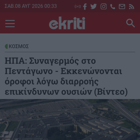
Skip
ΣΑΒ.08 ΑΥΓ 2026 00:33
to
main
content
ΚΟΣΜΟΣ
ΗΠΑ: Συναγερμός στο
Πεντάγωνο - Εκκενώνονται
όροφοι λόγω διαρροής
επικίνδυνων ουσιών (Βίντεο)