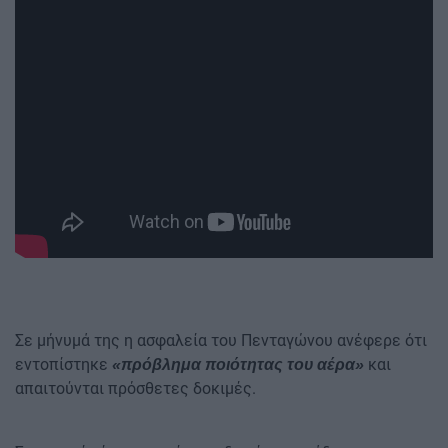
Σε μήνυμά της η ασφαλεία του Πενταγώνου ανέφερε ότι
εντοπίστηκε
και
«πρόβλημα ποιότητας του αέρα»
απαιτούνται πρόσθετες δοκιμές.