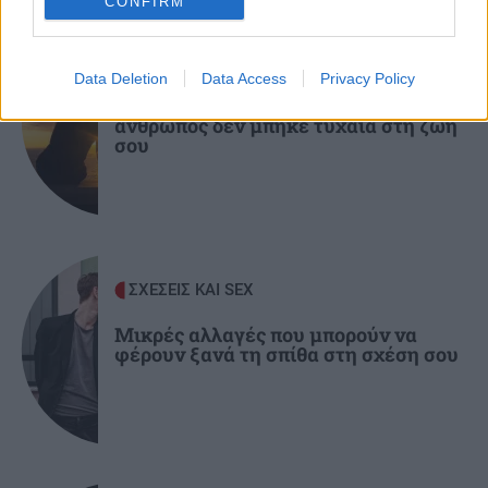
CONFIRM
μεταναστών και ναρκωτικών στη Μεσόγειο –
Πάνω από 24 εκατ. ευρώ κέρδη
ΣΧΕΣΕΙΣ ΚΑΙ SEX
Data Deletion
Data Access
Privacy Policy
Πώς θα καταλάβεις ότι ένας
ΥΓΕΙΑ
21:53
άνθρωπος δεν μπήκε τυχαία στη ζωή
Αυτά τα φρούτα επιλέγουν 4 ενδοκρινολόγοι
σου
για καλύτερο έλεγχο του σακχάρου
ΥΓΕΙΑ
21:42
Πλύσιμο των ποδιών με αλάτι και ελαιόλαδο:
Γιατί ειδικοί το συνιστούν και σε τι χρησιμεύει
ΣΧΕΣΕΙΣ ΚΑΙ SEX
Μικρές αλλαγές που μπορούν να
φέρουν ξανά τη σπίθα στη σχέση σου
ΚΟΣΜΟΣ
21:35
Το ταξίδι με το τρένο που θα σας μείνει
αξέχαστο (εικόνες)
ΚΟΣΜΟΣ
21:25