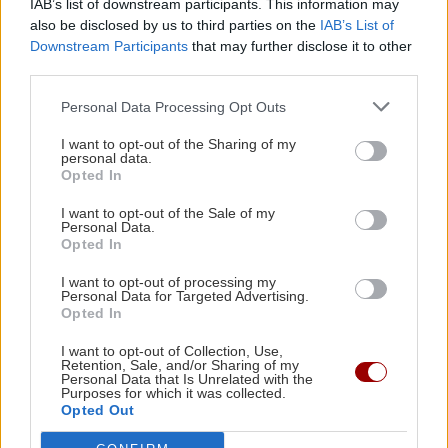
IAB’s list of downstream participants. This information may
τη σπίθα στη σχέση σου
also be disclosed by us to third parties on the
IAB’s List of
Downstream Participants
that may further disclose it to other
third parties.
GOSSIP - LIFESTYLE
23:00
Ο Τζέιμς Κάμερον φαίνεται έτοιμος να αφήσει
Personal Data Processing Opt Outs
πίσω του το «Avatar»
I want to opt-out of the Sharing of my
personal data.
Opted In
ΕΠΙΣΤΗΜΗ
22:32
Όλες οι ειδήσεις
Έφτιαξε ηλιακό γιοτ με $20.000 και διένυσε
I want to opt-out of the Sale of my
Personal Data.
3.000 ναυτικά μίλια χωρίς στάλα καυσίμου!
Opted In
I want to opt-out of processing my
ΣΠΙΤΙ
22:21
Personal Data for Targeted Advertising.
Opted In
Κατσαρίδα στο σπίτι - Πότε πρέπει να
ανησυχήσουμε
I want to opt-out of Collection, Use,
Retention, Sale, and/or Sharing of my
Personal Data that Is Unrelated with the
ΠΕΡΙΣΣΟΤΕΡΑ
Purposes for which it was collected.
ΚΟΣΜΟΣ
22:11
Opted Out
Εξαρθρώθηκε τεράστιο δίκτυο διακίνησης