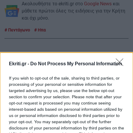
Ακολουθήστε το ekriti.gr στο
Google News
και
μάθετε πρώτοι όλες τις ειδήσεις για την Κρήτη
και όχι μόνο.
Πεντάγωνο
Ηπα
Ekriti.gr -
Do Not Process My Personal Information
ΡΟΗ ΕΙΔΗΣΕΩΝ
If you wish to opt-out of the sale, sharing to third parties, or
processing of your personal or sensitive information for
ΣΧΕΣΕΙΣ ΚΑΙ SEX
00:00
targeted advertising by us, please use the below opt-out
Πώς θα καταλάβεις ότι ένας άνθρωπος δεν
section to confirm your selection. Please note that after your
μπήκε τυχαία στη ζωή σου
opt-out request is processed you may continue seeing
interest-based ads based on personal information utilized by
us or personal information disclosed to third parties prior to
ΣΧΕΣΕΙΣ ΚΑΙ SEX
00:00
your opt-out. You may separately opt-out of the further
Μικρές αλλαγές που μπορούν να φέρουν ξανά
disclosure of your personal information by third parties on the