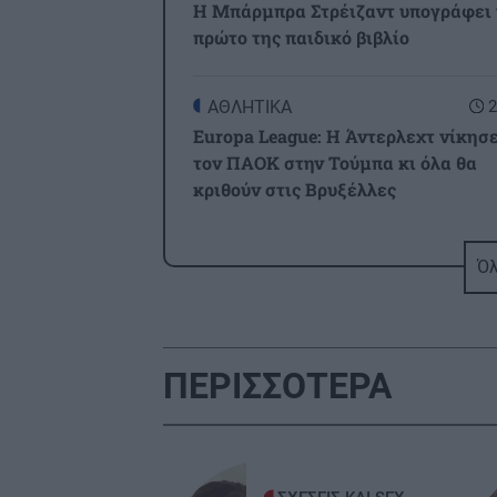
Η Μπάρμπρα Στρέιζαντ υπογράφει 
πρώτο της παιδικό βιβλίο
ΑΘΛΗΤΙΚΑ
2
Europa League: Η Άντερλεχτ νίκησε
τον ΠΑΟΚ στην Τούμπα κι όλα θα
κριθούν στις Βρυξέλλες
ΑΘΛΗΤΙΚΑ
2
Όλ
ΠΟΑ: Ανακοίνωσε την απόκτηση τρ
Ιταλών ποδοσφαιριστών
ΠΕΡΙΣΣΟΤΕΡΑ
ΑΘΛΗΤΙΚΑ
2
UEFA: «Το μποϊκοτάζ στις
διοργανώσεις της FIFA παραμένει 
ισχύ»