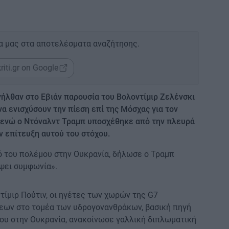
α μας στα αποτελέσματα αναζήτησης.
riti.gr on Google
νήλθαν στο Εβιάν παρουσία του Βολοντίμιρ Ζελένσκι
α ενισχύσουν την πίεση επί της Μόσχας για τον
 ενώ ο Ντόναλντ Τραμπ υποσχέθηκε από την πλευρά
την επίτευξη αυτού του στόχου.
μό του πολέμου στην Ουκρανία, δήλωσε ο Τραμπ
ψει συμφωνία».
ντίμιρ Πούτιν, οι ηγέτες των χωρών της G7
εων στο τομέα των υδρογονανθράκων, βασική πηγή
ου στην Ουκρανία, ανακοίνωσε γαλλική διπλωματική