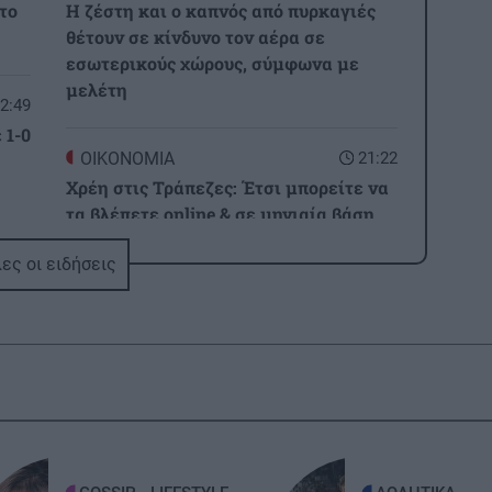
το
Η ζέστη και ο καπνός από πυρκαγιές
θέτουν σε κίνδυνο τον αέρα σε
εσωτερικούς χώρους, σύμφωνα με
μελέτη
2:49
 1-0
ΟΙΚΟΝΟΜΙΑ
21:22
Χρέη στις Τράπεζες: Έτσι μπορείτε να
τα βλέπετε online & σε μηνιαία βάση
2:25
ες οι ειδήσεις
ΚΟΣΜΟΣ
21:13
ιών
Πόλεμος Ρωσίας-Ουκρανίας: Η Ρωσία
κατέρριψε 1.155 Ουκρανικά drones, το
τελευταίο 24ωρο
2:25
GOSSIP - LIFESTYLE
21:00
σε
Κώστας Σαμαράς: Η οικογενειακή
φωτογραφία με την αδελφή του για