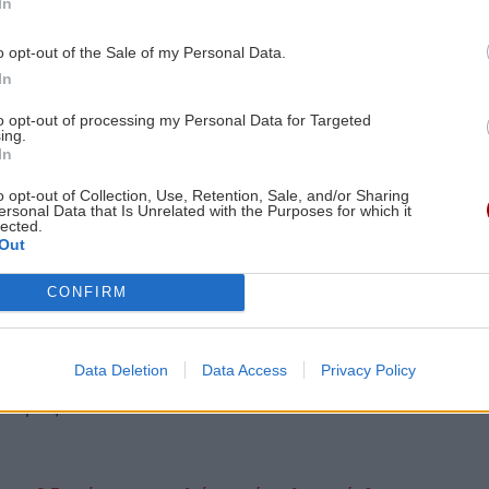
In
ειο ανακοίνωσε επίσης την ενίσχυση των κυρώσεων,
ρωσικού στόλου, την εφοδιαστική αλυσίδα στον
o opt-out of the Sale of my Personal Data.
ρηματοπιστωτικά δίκτυα που χρησιμοποιούνται για
In
to opt-out of processing my Personal Data for Targeted
και αυτοσυγκράτηση: για πρώτη φορά, ένα παράθυρο
ing.
In
ία», σχολίασε από την πλευρά του ο καγκελάριος της
κε να καλοπιάσει τον Ντόναλντ Τραμπ χαρίζοντας
o opt-out of Collection, Use, Retention, Sale, and/or Sharing
ersonal Data that Is Unrelated with the Purposes for which it
ρική φανέλα με το νούμερο 47 (47ος πρόεδρος των
lected.
Out
υλίου Αντόνιο Κόστα που βρίσκεται επίσης στο
CONFIRM
ασιστικότητα της G7 είναι αποφασισιτκής σημασίας»
Data Deletion
Data Access
Privacy Policy
ρωπαϊκής Επιτροπής Ούρσουλα φον ντερ Λάιεν
υναμίας.