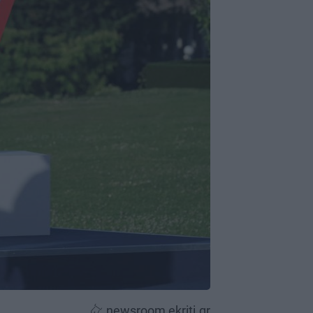
newsroom ekriti.gr