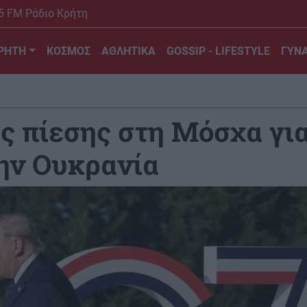
5 FM Ράδιο Κρήτη
ΡΗΤΗ
ΚΟΣΜΟΣ
ΑΘΛΗΤΙΚΑ
GOSSIP - LIFESTYLE
ΓΥΝΑ
ης πίεσης στη Μόσχα γι
ην Ουκρανία