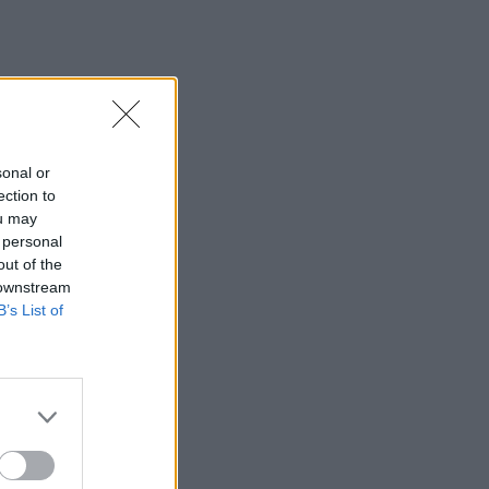
sonal or
ection to
ou may
 personal
out of the
 downstream
B’s List of