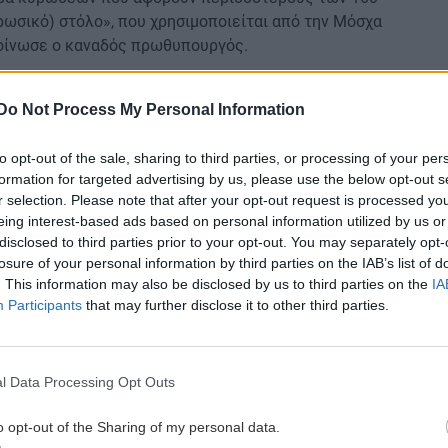
ρωσικό) στόλο», που χρησιμοποιείται από την Μόσχα
οίνωσε ο καναδός πρωθυπουργός.
όλο της Ρωσίας, τα ενεργειακά της έσοδα, τον
ους παράγοντες της παραπληροφόρησης», αναφέρεται
Do Not Process My Personal Information
ς, δηλαδή «συνολικά 162 πρόσωπα, φορείς και πλοία
μική μηχανή της Ρωσίας».
to opt-out of the sale, sharing to third parties, or processing of your per
formation for targeted advertising by us, please use the below opt-out s
ι χορηγήσει στρατιωτική βοήθεια 2,8
r selection. Please note that after your opt-out request is processed y
α, έχει επιβάλει κυρώσεις σε περισσότερα των
eing interest-based ads based on personal information utilized by us or
disclosed to third parties prior to your opt-out. You may separately opt-
ε περισσόετρα από 600 πλοία καθιστώντας την Ρωσία
losure of your personal information by third parties on the IAB’s list of
μίζεται στην ανακοίνωση του πρωθυπουργικού
. This information may also be disclosed by us to third parties on the
IA
Participants
that may further disclose it to other third parties.
τα στους κόλπους της G7. Η ενότητα πίσω από
του προέδρου Ζελένσκι.
l Data Processing Opt Outs
υση της σύμπραξής τους στον τομέα της αμυντικής
εχνολογίες αιχμής, όπως η παραγωγή drones».
o opt-out of the Sharing of my personal data.