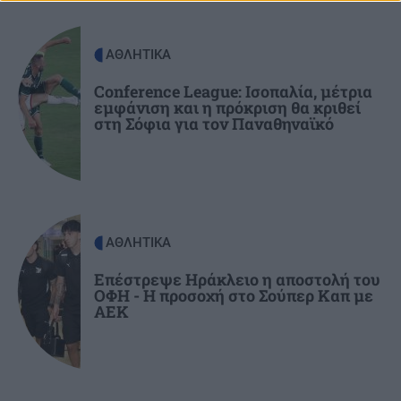
ΑΠΟΨΕΙΣ
22:22
Ο ναός του Σωτήρος Χριστού στο χωριό μου το
ΑΘΛΗΤΙΚΑ
Φουρνοφάραγγο. Της Μαρίας Καραταράκη*
Conference League: Ισοπαλία, μέτρια
εμφάνιση και η πρόκριση θα κριθεί
στη Σόφια για τον Παναθηναϊκό
ΑΘΛΗΤΙΚΑ
22:10
Ανατροπή με Γιάννη Αντετοκούνμπο στην
Εθνική ομάδα μπάσκετ
GOSSIP - LIFESTYLE
22:00
ΑΘΛΗΤΙΚΑ
Το σόι σου: Τι αλλάζει τη νέα σεζόν;
Επέστρεψε Ηράκλειο η αποστολή του
ΟΦΗ - Η προσοχή στο Σούπερ Καπ με
ΑΕΚ