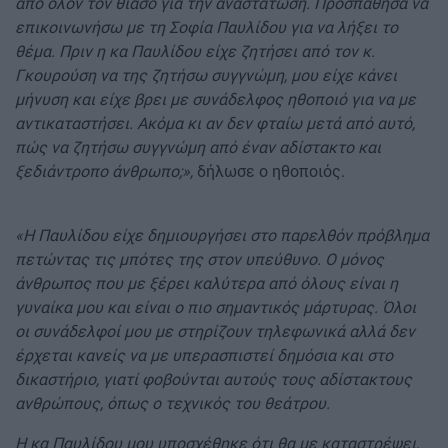
από όλον τον θίασο για την αναστάτωση. Προσπάθησα να
επικοινωνήσω με τη Σοφία Παυλίδου για να λήξει το
θέμα. Πριν η κα Παυλίδου είχε ζητήσει από τον κ.
Γκουρούση να της ζητήσω συγγνώμη, μου είχε κάνει
μήνυση και είχε βρει με συνάδελφος ηθοποιό για να με
αντικαταστήσει. Ακόμα κι αν δεν φταίω μετά από αυτό,
πώς να ζητήσω συγγνώμη από έναν αδίστακτο και
ξεδιάντροπο άνθρωπο;»,
δήλωσε ο ηθοποιός.
«Η Παυλίδου είχε δημιουργήσει στο παρελθόν πρόβλημα
πετώντας τις μπότες της στον υπεύθυνο. Ο μόνος
άνθρωπος που με ξέρει καλύτερα από όλους είναι η
γυναίκα μου και είναι ο πιο σημαντικός μάρτυρας. Όλοι
οι συνάδελφοί μου με στηρίζουν τηλεφωνικά αλλά δεν
έρχεται κανείς να με υπερασπιστεί δημόσια και στο
δικαστήριο, γιατί φοβούνται αυτούς τους αδίστακτους
ανθρώπους, όπως ο τεχνικός του θεάτρου.
Η κα Παυλίδου μου υποσχέθηκε ότι θα με καταστρέψει,