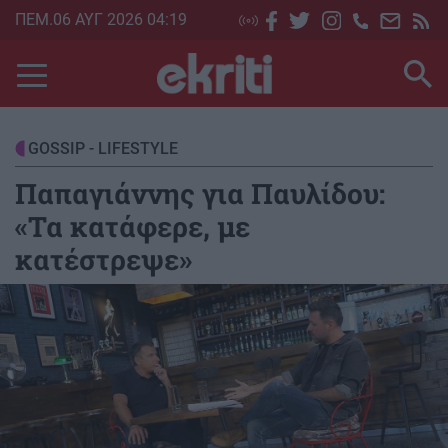
Skip
ΠΕΜ.06 ΑΥΓ 2026 04:19
to
main
content
GOSSIP - LIFESTYLE
Παπαγιάννης για Παυλίδου:
«Τα κατάφερε, με
κατέστρεψε»