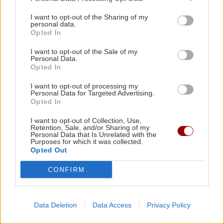
Μισέλ Φάιφερ: Στα 68 της αποκαλύπτει γιατί
δεν θέλει να πρωταγωνιστήσει ποτέ ξανά σε
I want to opt-out of the Sharing of my
personal data.
ταινία
Opted In
I want to opt-out of the Sale of my
ΑΥΤΟΔΙΟΙΚΗΣΗ
22:57
Personal Data.
Opted In
Συνάντηση του Περιφερειάρχη Κρήτης με τον
Πρύτανη του Πανεπιστημίου Κρήτης και τον
I want to opt-out of processing my
Personal Data for Targeted Advertising.
ΠΕΡΙΣΣΟΤΕΡΑ
Πρόεδρο του ΙΤΕ
Opted In
I want to opt-out of Collection, Use,
ΟΙΚΟΝΟΜΙΑ
22:46
Retention, Sale, and/or Sharing of my
Personal Data that Is Unrelated with the
Εξωδικαστικός Μηχανισμός: Πάνω από 20 δισ.
Purposes for which it was collected.
ΣΧΕΣΕΙΣ ΚΑΙ SEX
ευρώ οι ρυθμισμένες οφειλές
Opted Out
Πώς τερματίζονται οι σχέσεις με
CONFIRM
αξιοπρέπεια
ΕΠΙΣΤΗΜΗ
22:35
Μικροσκοπικές δίνες ανακαλύφθηκαν για
Data Deletion
Data Access
Privacy Policy
πρώτη φορά στην επιφάνεια του Ήλιου