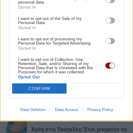
personal data.
ΟΦΗ: Πολύ κοντά στην απόκτηση του
Ενημερωτική δράση στο Εργατικό Κέντρο
Opted In
Σαναμπρία
I want to opt-out of the Sale of my
Personal Data.
ΚΡΗΤΗ
20:36
Opted In
Ηράκλειο: Κυκλοφοριακές ρυθμίσεις έξι
μηνών στον ΒΟΑΚ – Σε ποιο τμήμα θα γίνονται
I want to opt-out of processing my
Personal Data for Targeted Advertising.
τα έργα
Opted In
ΕΠΙΣΤΗΜΗ
I want to opt-out of Collection, Use,
Retention, Sale, and/or Sharing of my
BUSINESS
20:32
Η ζέστη και ο καπνός από πυρκαγιές
Personal Data that Is Unrelated with the
θέτουν σε κίνδυνο τον αέρα σε
CrediaBank: Ισχυρή κερδοφορία στα
Purposes for which it was collected.
εσωτερικούς χώρους, σύμφωνα με
Opted Out
οικονομικά αποτελέσματα Α' εξαμήνου 2026
μελέτη
CONFIRM
Data Deletion
Data Access
Privacy Policy
ΟΙΚΟΝΟΜΙΑ
Χρέη στις Τράπεζες: Έτσι μπορείτε να