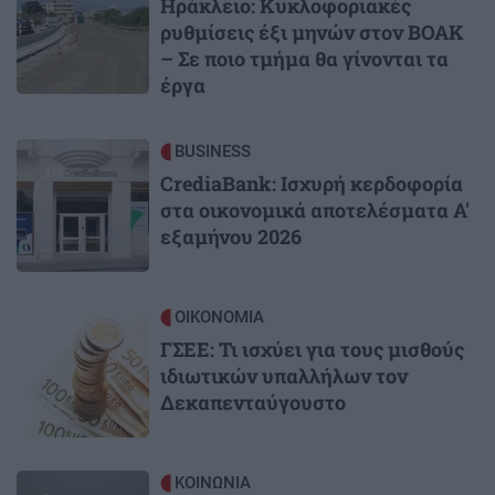
Ηράκλειο: Κυκλοφοριακές
ρυθμίσεις έξι μηνών στον ΒΟΑΚ
– Σε ποιο τμήμα θα γίνονται τα
έργα
Image
BUSINESS
CrediaBank: Ισχυρή κερδοφορία
στα οικονομικά αποτελέσματα Α'
εξαμήνου 2026
Image
ΟΙΚΟΝΟΜΙΑ
ΓΣΕΕ: Τι ισχύει για τους μισθούς
ιδιωτικών υπαλλήλων τον
Δεκαπενταύγουστο
Image
ΚΟΙΝΩΝΙΑ