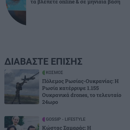
τα βλέπετε online & σε μηνιαία βάση
ΔΙΑΒΑΣΤΕ ΕΠΙΣΗΣ
Image
ΚΟΣΜΟΣ
Πόλεμος Ρωσίας-Ουκρανίας: Η
Ρωσία κατέρριψε 1.155
Ουκρανικά drones, το τελευταίο
24ωρο
Image
GOSSIP - LIFESTYLE
Κώστας Σαμαράς: Η