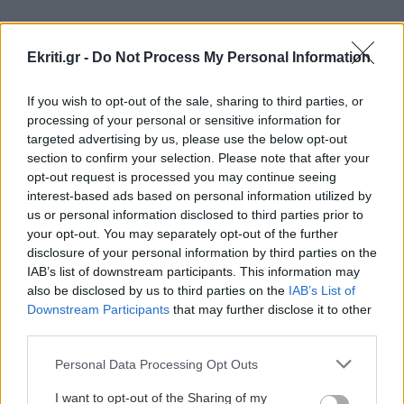
ΚΟΣΜΟΣ
21:13
Πόλεμος Ρωσίας-Ουκρανίας: Η Ρωσία
Ekriti.gr -
Do Not Process My Personal Information
κατέρριψε 1.155 Ουκρανικά drones, το
ΠΕΡΙΣΣΟΤΕΡΑ
τελευταίο 24ωρο
If you wish to opt-out of the sale, sharing to third parties, or
processing of your personal or sensitive information for
targeted advertising by us, please use the below opt-out
GOSSIP - LIFESTYLE
21:00
section to confirm your selection. Please note that after your
Κώστας Σαμαράς: Η οικογενειακή
opt-out request is processed you may continue seeing
ΕΛΛΑΔΑ
φωτογραφία με την αδελφή του για τον ένα
interest-based ads based on personal information utilized by
χρόνο από τον θάνατό της
us or personal information disclosed to third parties prior to
Το τέλος μιας εποχής για το Allou! Fun
your opt-out. You may separately opt-out of the further
Park - Η περιοχή γυρίζει σελίδα
disclosure of your personal information by third parties on the
ΚΡΗΤΗ
20:53
IAB’s list of downstream participants. This information may
also be disclosed by us to third parties on the
IAB’s List of
Δήμος Μαλεβιζίου: Στον Μάραθο η θεατρική
Downstream Participants
that may further disclose it to other
παράσταση "Ο Μίδας έχει αυτιά γαϊδάρου
third parties.
Personal Data Processing Opt Outs
ΚΡΗΤΗ
20:40
ΑΘΛΗΤΙΚΑ
Χανιά: Εργασία για πολίτες τρίτων χωρών –
I want to opt-out of the Sharing of my