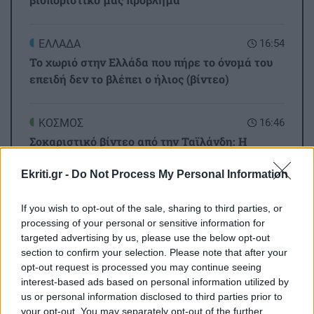
ΕΛΛΑΔΑ
16:54
Το χωριό στην Ελλάδα που πήρε το όνομά του
επειδή δεν το βλέπει ο ήλιος (βίντεο)
ΚΟΣΜΟΣ
16:46
Σοκαριστικό βίντεο από την Ταϊλάνδη: Η
στιγμή που ο 14χρονος ανοίγει πυρ και
σκορπάει τον θάνατο σε σχολείο
Ekriti.gr -
Do Not Process My Personal Information
If you wish to opt-out of the sale, sharing to third parties, or
Όλες οι ειδήσεις
ΚΡΗΤΗ
16:37
processing of your personal or sensitive information for
Άγιος Νικόλαος: «Κρητικά Μαγειρέματα» με
targeted advertising by us, please use the below opt-out
αφορμή την Παγκόσμια Ημέρα Τουρισμού
section to confirm your selection. Please note that after your
opt-out request is processed you may continue seeing
interest-based ads based on personal information utilized by
us or personal information disclosed to third parties prior to
ΕΛΛΑΔΑ
16:27
your opt-out. You may separately opt-out of the further