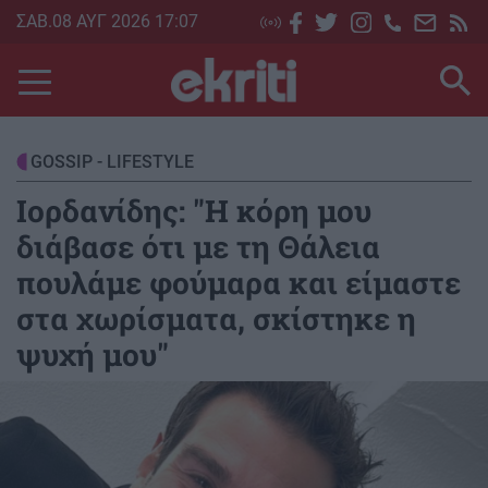
Skip
ΣΑΒ.08 ΑΥΓ 2026 17:07
to
main
content
GOSSIP - LIFESTYLE
Ιορδανίδης: "H κόρη μου
διάβασε ότι με τη Θάλεια
πουλάμε φούμαρα και είμαστε
στα χωρίσματα, σκίστηκε η
ψυχή μου"