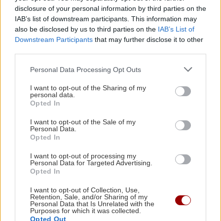
Greek Mafia: Στα χέρια της ΕΛ.ΑΣ το
disclosure of your personal information by third parties on the
«πίτμπουλ» και το «μπουλντόγκ» του Έντικ
IAB’s list of downstream participants. This information may
ΠΕΡΙΣΣΟΤΕΡΑ
also be disclosed by us to third parties on the
IAB’s List of
Downstream Participants
that may further disclose it to other
ΕΛΛΑΔΑ
16:18
third parties.
Κωνσταντία Δημογλίδου: Προήχθη σε
Αστυνόμο Α'
Personal Data Processing Opt Outs
GOSSIP - LIFESTYLE
I want to opt-out of the Sharing of my
personal data.
Τουρνάς: "Είναι μύθος πως έχουμε
ΕΛΛΑΔΑ
16:09
Opted In
λύσει το βιοποριστικό μας πρόβλημα"
Υπουργείο Υγείας: Επείγουσα προειδοποίηση
I want to opt-out of the Sale of my
για τους πνιγμούς μετά τους 284 θανάτους του
Personal Data.
2025
Opted In
I want to opt-out of processing my
Personal Data for Targeted Advertising.
GOSSIP - LIFESTYLE
16:00
Opted In
Καινούργιου: Η νέα φωτογραφία της κόρης της
ΕΛΛΑΔΑ
I want to opt-out of Collection, Use,
από τις διακοπές τους στην Πάρο
Retention, Sale, and/or Sharing of my
Το χωριό στην Ελλάδα που πήρε το
Personal Data that Is Unrelated with the
όνομά του επειδή δεν το βλέπει ο
Purposes for which it was collected.
ήλιος (βίντεο)
Opted Out