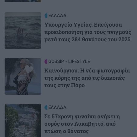
Image
ΕΛΛΑΔΑ
Υπουργείο Υγείας: Επείγουσα
προειδοποίηση για τους πνιγμούς
μετά τους 284 θανάτους του 2025
Image
GOSSIP - LIFESTYLE
Καινούργιου: Η νέα φωτογραφία
της κόρης της από τις διακοπές
τους στην Πάρο
Image
ΕΛΛΑΔΑ
Σε 57χρονη γυναίκα ανήκει η
σορός στον Λυκαβηττό, από
πτώση ο θάνατος