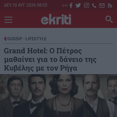
Skip
ΔΕΥ.10 ΑΥΓ 2026 08:03
to
main
content
GOSSIP - LIFESTYLE
Grand Hotel: Ο Πέτρος
μαθαίνει για το δάνειο της
Κυβέλης με τον Ρήγα