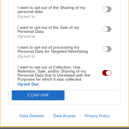
Ο Τζέιμς Κάμερον φαίνεται έτοιμος να αφήσει
I want to opt-out of the Sharing of my
πίσω του το «Avatar»
personal data.
Opted In
ΟΜΟΡΦΙΑ
ΟΙΚΟΝΟΜΙΑ
22:46
I want to opt-out of the Sale of my
Πώς θα πετύχετε το σέξι makeup
Personal Data.
trend
Συντάξεις Σεπτεμβρίου 2026: Αυτές είναι οι
Opted In
ημερομηνίες καταβολής τους
I want to opt-out of processing my
Personal Data for Targeted Advertising.
Opted In
ΚΟΣΜΟΣ
22:32
ΗΠΑ: Με κάμερες σώματος οι πράκτορες της
I want to opt-out of Collection, Use,
Retention, Sale, and/or Sharing of my
ICE πριν το τέλος του μήνα
Personal Data that Is Unrelated with the
ΚΟΣΜΟΣ
Purposes for which it was collected.
Opted Out
Στο «τελικό στάδιο» η συμφωνία Ιράν
και Ομάν για τα Στενά του Ορμούζ: Οι
CONFIRM
όροι της Τεχεράνης προς τις ΗΠΑ
Data Deletion
Data Access
Privacy Policy