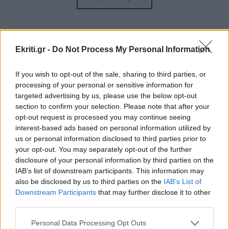
μέσω ισχυρών ανέμων
GOSSIP - LIFESTYLE
07:00
Απ’ το Λασίθι ως τα Χανιά όλη η Κρήτη αξίζει
Ekriti.gr -
Do Not Process My Personal Information
(φωτο)
If you wish to opt-out of the sale, sharing to third parties, or
processing of your personal or sensitive information for
ΣΧΕΣΕΙΣ ΚΑΙ SEX
00:00
ΠΕΡΙΣΣΟΤΕΡΑ
targeted advertising by us, please use the below opt-out
Χαίρεσαι πραγματικά όταν ο σύντροφός σου
section to confirm your selection. Please note that after your
πετυχαίνει κάτι;
opt-out request is processed you may continue seeing
interest-based ads based on personal information utilized by
us or personal information disclosed to third parties prior to
GOSSIP - LIFESTYLE
23:00
your opt-out. You may separately opt-out of the further
ΓΥΝΑΙΚΑ
disclosure of your personal information by third parties on the
Δάντης: «Δεν θα ξαναγράψω ποτέ τραγούδι για
IAB’s list of downstream participants. This information may
Τα Ζώδια της Δευτέρας
τη Eurovision, 22 χρόνια μετά υπάρχει
also be disclosed by us to third parties on the
IAB’s List of
αχαριστία για το My Number One»
Downstream Participants
that may further disclose it to other
third parties.
GOSSIP - LIFESTYLE
23:00
Personal Data Processing Opt Outs