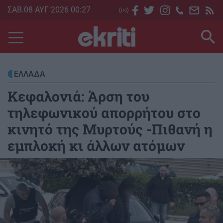
Skip
ΣΑΒ.08 ΑΥΓ 2026 00:27
to
main
content
ΕΛΛΑΔΑ
Κεφαλονιά: Άρση του
τηλεφωνικού απορρήτου στο
κινητό της Μυρτούς -Πιθανή η
εμπλοκή κι άλλων ατόμων