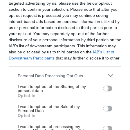
targeted advertising by us, please use the below opt-out
section to confirm your selection. Please note that after your
ΕΠΙΣΤΗΜΗ
22:32
opt-out request is processed you may continue seeing
Όλες οι ειδήσεις
interest-based ads based on personal information utilized by
Έφτιαξε ηλιακό γιοτ με $20.000 και διένυσε
us or personal information disclosed to third parties prior to
3.000 ναυτικά μίλια χωρίς στάλα καυσίμου!
your opt-out. You may separately opt-out of the further
disclosure of your personal information by third parties on the
IAB’s list of downstream participants. This information may
ΣΠΙΤΙ
22:21
also be disclosed by us to third parties on the
IAB’s List of
Κατσαρίδα στο σπίτι - Πότε πρέπει να
Downstream Participants
that may further disclose it to other
ανησυχήσουμε
third parties.
Personal Data Processing Opt Outs
ΠΕΡΙΣΣΟΤΕΡΑ
ΚΟΣΜΟΣ
22:11
I want to opt-out of the Sharing of my
Εξαρθρώθηκε τεράστιο δίκτυο διακίνησης
personal data.
μεταναστών και ναρκωτικών στη Μεσόγειο –
Opted In
Πάνω από 24 εκατ. ευρώ κέρδη
I want to opt-out of the Sale of my
ΣΧΕΣΕΙΣ ΚΑΙ SEX
Personal Data.
Opted In
Πώς θα καταλάβεις ότι ένας
ΥΓΕΙΑ
21:53
άνθρωπος δεν μπήκε τυχαία στη ζωή
I want to opt-out of processing my
Αυτά τα φρούτα επιλέγουν 4 ενδοκρινολόγοι