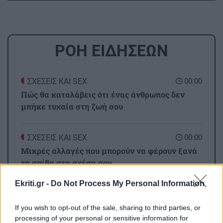
ΡΟΗ ΕΙΔΗΣΕΩΝ
ΣΧΕΣΕΙΣ ΚΑΙ SEX
00:00
Πώς θα καταλάβεις ότι ένας άνθρωπος δεν
μπήκε τυχαία στη ζωή σου
ΣΧΕΣΕΙΣ ΚΑΙ SEX
00:00
Μικρές αλλαγές που μπορούν να φέρουν ξανά
τη σπίθα στη σχέση σου
Ekriti.gr -
Do Not Process My Personal Information
GOSSIP - LIFESTYLE
23:00
Ο Τζέιμς Κάμερον φαίνεται έτοιμος να αφήσει
If you wish to opt-out of the sale, sharing to third parties, or
πίσω του το «Avatar»
processing of your personal or sensitive information for