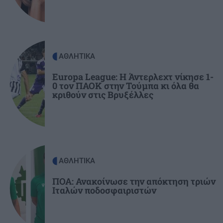
Ελλάδας…»
ΚΟΣΜΟΣ
21:52
Η Βουδαπέστη χαμηλώνει τα φώτα σε μνημεία
ΑΘΛΗΤΙΚΑ
και ιστορικά κτίρια για να εξοικονομήσει
Europa League: Η Άντερλεχτ νίκησε 1-
ενέργεια
0 τον ΠΑΟΚ στην Τούμπα κι όλα θα
κριθούν στις Βρυξέλλες
ΕΛΛΑΔΑ
21:43
Το τέλος μιας εποχής για το Allou! Fun Park - Η
περιοχή γυρίζει σελίδα
ΑΘΛΗΤΙΚΑ
ΑΘΛΗΤΙΚΑ
21:31
ΟΦΗ: Πολύ κοντά στην απόκτηση του
ΠΟΑ: Ανακοίνωσε την απόκτηση τριών
Ιταλών ποδοσφαιριστών
Σαναμπρία