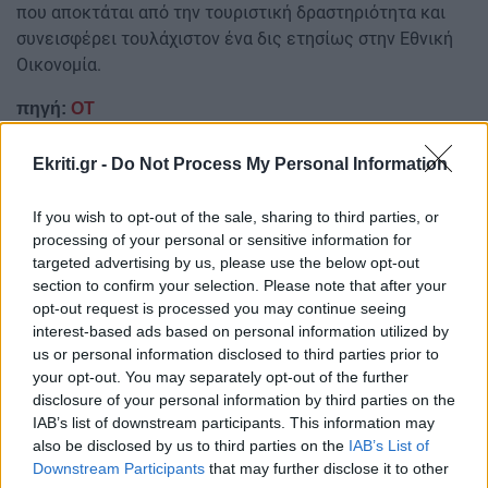
που αποκτάται από την τουριστική δραστηριότητα και
συνεισφέρει τουλάχιστον ένα δις ετησίως στην Εθνική
Οικονομία.
πηγή:
ΟΤ
ΔΙΑΒΑΣΤΕ ΕΠΙΣΗΣ
Ekriti.gr -
Do Not Process My Personal Information
Πιερρακάκης: Παράταση μέχρι 30 Σεπτεμβρίου για
If you wish to opt-out of the sale, sharing to third parties, or
ένταξη στη ρύθμιση για το ελβετικό φράγκο
processing of your personal or sensitive information for
targeted advertising by us, please use the below opt-out
Ακρίβεια - αγροτικά προϊόντα: Υπερδιπλάσιες
section to confirm your selection. Please note that after your
ανατιμήσεις από το χωράφι στο ράφι
opt-out request is processed you may continue seeing
interest-based ads based on personal information utilized by
Ακολουθήστε το ekriti.gr στο
Google News
και
us or personal information disclosed to third parties prior to
μάθετε πρώτοι όλες τις ειδήσεις για την Κρήτη
your opt-out. You may separately opt-out of the further
και όχι μόνο.
disclosure of your personal information by third parties on the
IAB’s list of downstream participants. This information may
Πομιδα
Airbnb
also be disclosed by us to third parties on the
IAB’s List of
Downstream Participants
that may further disclose it to other