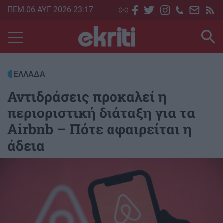
Skip
ΠΕΜ.06 ΑΥΓ 2026 23:17
to
main
content
ΕΛΛΑΔΑ
Αντιδράσεις προκαλεί η
περιοριστική διάταξη για τα
Airbnb – Πότε αφαιρείται η
άδεια