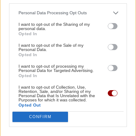
third parties.
Personal Data Processing Opt Outs
ΡΟΗ ΕΙΔΗΣΕΩΝ
I want to opt-out of the Sharing of my
personal data.
Opted In
GOSSIP - LIFESTYLE
23:00
I want to opt-out of the Sale of my
Personal Data.
Η Μπάρμπρα Στρέιζαντ υπογράφει το πρώτο
Opted In
της παιδικό βιβλίο
I want to opt-out of processing my
Personal Data for Targeted Advertising.
Opted In
ΑΘΛΗΤΙΚΑ
22:49
Europa League: Η Άντερλεχτ νίκησε 1-0 τον
I want to opt-out of Collection, Use,
ΠΑΟΚ στην Τούμπα κι όλα θα κριθούν στις
Retention, Sale, and/or Sharing of my
Personal Data that Is Unrelated with the
Βρυξέλλες
Purposes for which it was collected.
Opted Out
CONFIRM
ΑΘΛΗΤΙΚΑ
22:25
ΠΟΑ: Ανακοίνωσε την απόκτηση τριών Ιταλών
ποδοσφαιριστών