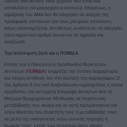
Πολλοί από αυτούς τους χώρους δεν είναι καν
κατάλληλοι για μακροχρόνια κατοικία. Επομένως, η
αφαίρεση του ΑΜΑ δεν θα οδηγήσει σε αύξηση της
προσφοράς κατοικιών για τους μόνιμους κατοίκους,
όπως υποστηρίζεται. Αντιθέτως, κινδυνεύει να οδηγήσει
ξανά σημαντικό αριθμό ακινήτων σε αχρησία και
απαξίωση.
Την απόσυρση ζητά και η ΠΟΜΙΔΑ
Επίσης και η Πανελλήνια Ομοσπονδία Ιδιοκτητών
Ακινήτων (
) εκφράζει την έντονη διαμαρτυρία
ΠΟΜΙΔΑ
και πλήρη αντίθεσή της στη διάταξη της παραγράφου 2Γ
του Άρθρου 5 του υπό διαβούλευση νομοσχεδίου, η οποία
προβλέπει την αυτόματη διαγραφή ακινήτων από το
Μητρώο Βραχυχρόνιας Μίσθωσης σε περίπτωση
μεταβίβασής του, ακόμη και αν αυτή πραγματοποιείται
λόγω θανάτου του ιδιοκτήτη τους ή μεταβίβασής τους
σε μέλη της οικογενείας λόγω γονικής παροχής ή
δωρεάς τους, εντός των περιοχών όπου ισχύει