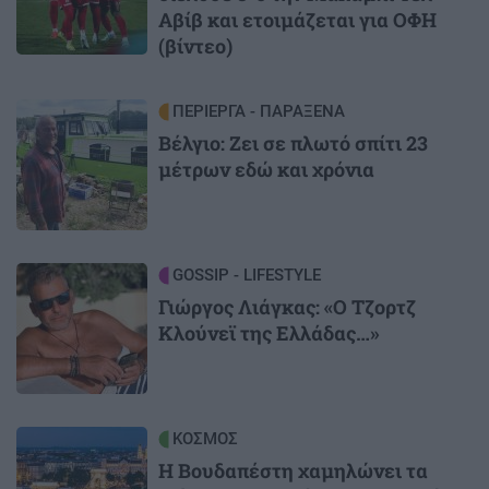
Αβίβ και ετοιμάζεται για ΟΦΗ
(βίντεο)
Image
ΠΕΡΙΕΡΓΑ - ΠΑΡΑΞΕΝΑ
Βέλγιο: Ζει σε πλωτό σπίτι 23
μέτρων εδώ και χρόνια
Image
GOSSIP - LIFESTYLE
Γιώργος Λιάγκας: «Ο Τζορτζ
Κλούνεϊ της Ελλάδας…»
Image
ΚΟΣΜΟΣ
Η Βουδαπέστη χαμηλώνει τα