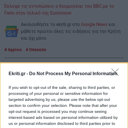
Έκλεψε τις εντυπώσεις ο διερμηνέας του BBC με το
Ferto στον τελικό της Eurovision
Ακολουθήστε το ekriti.gr στο
Google News
και
μάθετε πρώτοι όλες τις ειδήσεις για την Κρήτη
και όχι μόνο.
Αγρίνιο
Οπεκεπε
Ekriti.gr -
Do Not Process My Personal Information
ΡΟΗ ΕΙΔΗΣΕΩΝ
If you wish to opt-out of the sale, sharing to third parties, or
processing of your personal or sensitive information for
targeted advertising by us, please use the below opt-out
ΑΘΛΗΤΙΚΑ
11:48
section to confirm your selection. Please note that after your
ΟΦΗ: Στο Ηράκλειο ο Λορέντσο Ντίκμαν – Τη
opt-out request is processed you may continue seeing
interest-based ads based on personal information utilized by
Δευτέρα οι εξετάσεις και οι υπογραφές
us or personal information disclosed to third parties prior to