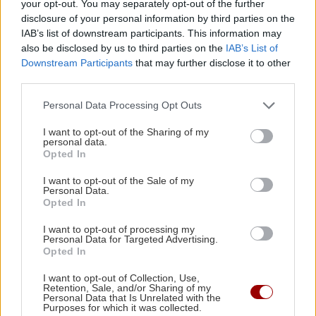
your opt-out. You may separately opt-out of the further
disclosure of your personal information by third parties on the
ΚΡΗΤΗ
11:47
IAB’s list of downstream participants. This information may
Τέλος στην ταλαιπωρία: Πώς θα παίρνουμε
also be disclosed by us to third parties on the
IAB’s List of
πινακίδες ΙΧ με λίγα κλικ!
Downstream Participants
that may further disclose it to other
third parties.
ΚΡΗΤΗ
11:34
Personal Data Processing Opt Outs
Κρήτη: Απανωτά περιστατικά μέθης – Στο
I want to opt-out of the Sharing of my
ΕΚΑΒ ο «λογαριασμός» της νυχτερινής
personal data.
διασκέδασης
Opted In
I want to opt-out of the Sale of my
Personal Data.
Όλες οι ειδήσεις
ΑΘΛΗΤΙΚΑ
11:28
Opted In
«Γκέλα» για τη Σπόρτινγκ παρά το γκολ του
I want to opt-out of processing my
Φώτη Ιωαννίδη (βίντεο)
Personal Data for Targeted Advertising.
Opted In
ΚΡΗΤΗ
11:23
I want to opt-out of Collection, Use,
Retention, Sale, and/or Sharing of my
Οδοιπορικό στα μοναστήρια του Ρεθύμνου -
Personal Data that Is Unrelated with the
Purposes for which it was collected.
Πού χτυπά η καρδιά του Δεκαπενταύγουστου