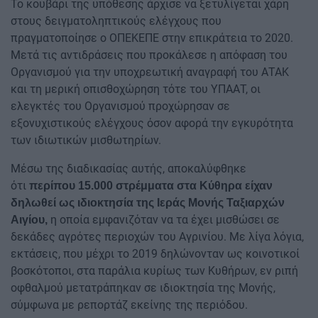
Το κουβάρι της υπόθεσης άρχισε να ξετυλίγεται χάρη
στους δειγματοληπτικούς ελέγχους που
πραγματοποίησε ο ΟΠΕΚΕΠΕ στην επικράτεια το 2020.
Μετά τις αντιδράσεις που προκάλεσε η απόφαση του
Οργανισμού για την υποχρεωτική αναγραφή του ΑΤΑΚ
και τη μερική οπισθοχώρηση τότε του ΥΠΑΑΤ, οι
ελεγκτές του Οργανισμού προχώρησαν σε
εξονυχιστικούς ελέγχους όσον αφορά την εγκυρότητα
των ιδιωτικών μισθωτηρίων.
Μέσω της διαδικασίας αυτής, αποκαλύφθηκε
ότι
περίπου 15.000 στρέμματα στα Κύθηρα είχαν
δηλωθεί ως ιδιοκτησία της Ιεράς Μονής Ταξιαρχών
η οποία εμφανιζόταν να τα έχει μισθώσει σε
Αιγίου,
δεκάδες αγρότες περιοχών του Αγρινίου. Με λίγα λόγια,
εκτάσεις, που μέχρι το 2019 δηλώνονταν ως κοινοτικοί
βοσκότοποι, στα παράλια κυρίως των Κυθήρων, εν ριπή
οφθαλμού μετατράπηκαν σε ιδιοκτησία της Μονής,
σύμφωνα με ρεπορτάζ εκείνης της περιόδου.