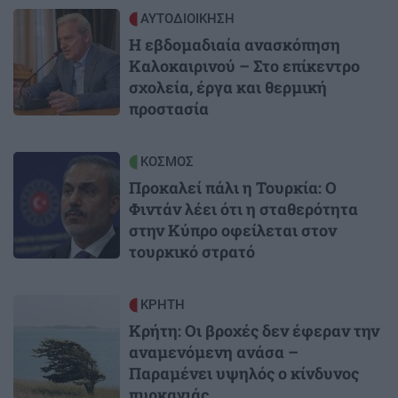
Image
ΑΥΤΟΔΙΟΙΚΗΣΗ
Η εβδομαδιαία ανασκόπηση
Καλοκαιρινού – Στο επίκεντρο
σχολεία, έργα και θερμική
προστασία
Image
ΚΟΣΜΟΣ
Προκαλεί πάλι η Τουρκία: Ο
Φιντάν λέει ότι η σταθερότητα
στην Κύπρο οφείλεται στον
τουρκικό στρατό
Image
ΚΡΗΤΗ
Κρήτη: Οι βροχές δεν έφεραν την
αναμενόμενη ανάσα –
Παραμένει υψηλός ο κίνδυνος
πυρκαγιάς