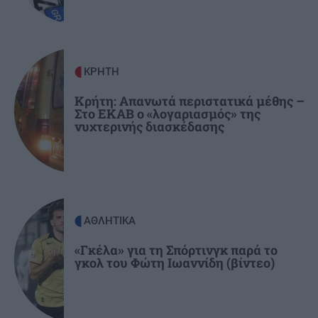
ΑΥΤΟΔΙΟΙΚΗΣΗ
10:37
Η εβδομαδιαία ανασκόπηση Καλοκαιρινού –
ΚΡΗΤΗ
Στο επίκεντρο σχολεία, έργα και θερμική
προστασία
Κρήτη: Απανωτά περιστατικά μέθης –
Στο ΕΚΑΒ ο «λογαριασμός» της
νυχτερινής διασκέδασης
ΑΘΛΗΤΙΚΑ
«Γκέλα» για τη Σπόρτινγκ παρά το
γκολ του Φώτη Ιωαννίδη (βίντεο)