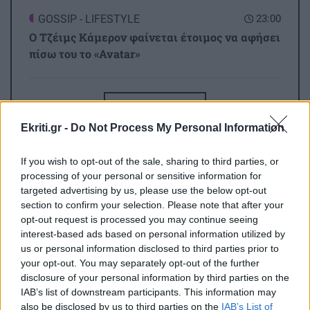
GOSSIP - LIFESTYLE
23:00
Ο Τζέιμς Κάμερον φαίνεται έτοιμος να αφήσει
πίσω του το «Avatar»
ΕΠΙΣΤΗΜΗ
22:32
Όλες οι ειδήσεις
Έφτιαξε ηλιακό γιοτ με $20.000 και διένυσε
Ekriti.gr -
Do Not Process My Personal Information
3.000 ναυτικά μίλια χωρίς στάλα καυσίμου!
If you wish to opt-out of the sale, sharing to third parties, or
ΣΠΙΤΙ
22:21
processing of your personal or sensitive information for
targeted advertising by us, please use the below opt-out
Κατσαρίδα στο σπίτι - Πότε πρέπει να
section to confirm your selection. Please note that after your
ανησυχήσουμε
opt-out request is processed you may continue seeing
interest-based ads based on personal information utilized by
ΠΕΡΙΣΣΟΤΕΡΑ
us or personal information disclosed to third parties prior to
ΚΟΣΜΟΣ
22:11
your opt-out. You may separately opt-out of the further
Εξαρθρώθηκε τεράστιο δίκτυο διακίνησης
disclosure of your personal information by third parties on the
μεταναστών και ναρκωτικών στη Μεσόγειο –
IAB’s list of downstream participants. This information may
Πάνω από 24 εκατ. ευρώ κέρδη
also be disclosed by us to third parties on the
IAB’s List of