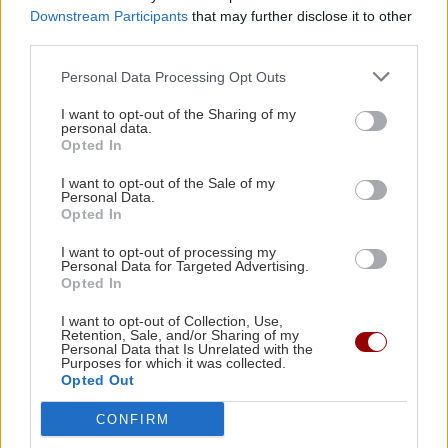
ΣΧΕΣΕΙΣ ΚΑΙ SEX
Downstream Participants
that may further disclose it to other
third parties.
Πώς θα καταλάβεις ότι ένας
ΥΓΕΙΑ
21:53
άνθρωπος δεν μπήκε τυχαία στη ζωή
Personal Data Processing Opt Outs
Αυτά τα φρούτα επιλέγουν 4 ενδοκρινολόγοι
σου
για καλύτερο έλεγχο του σακχάρου
I want to opt-out of the Sharing of my
personal data.
Opted In
ΥΓΕΙΑ
21:42
I want to opt-out of the Sale of my
Πλύσιμο των ποδιών με αλάτι και ελαιόλαδο:
Personal Data.
Opted In
Γιατί ειδικοί το συνιστούν και σε τι χρησιμεύει
ΣΧΕΣΕΙΣ ΚΑΙ SEX
I want to opt-out of processing my
Μικρές αλλαγές που μπορούν να
Personal Data for Targeted Advertising.
φέρουν ξανά τη σπίθα στη σχέση σου
ΚΟΣΜΟΣ
21:35
Opted In
Το ταξίδι με το τρένο που θα σας μείνει
I want to opt-out of Collection, Use,
αξέχαστο (εικόνες)
Retention, Sale, and/or Sharing of my
Personal Data that Is Unrelated with the
Purposes for which it was collected.
Opted Out
ΚΟΣΜΟΣ
21:25
Ιταλία: Τα ελαιοτριβεία ενώνονται να
CONFIRM
GOSSIP - LIFESTYLE
αντιμετωπίσουν την κρίση