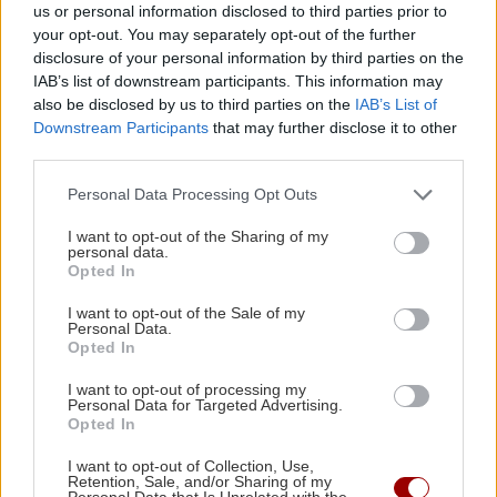
Πολωνία (βίντεο)
us or personal information disclosed to third parties prior to
Ιράν: Αναφορές ότι ο Μοτζτάμπα
your opt-out. You may separately opt-out of the further
Χαμενεΐ μπορεί να πεθάνει από μέρα
disclosure of your personal information by third parties on the
σε μέρα
ΚΡΗΤΗ
10:30
IAB’s list of downstream participants. This information may
Αεροδρόμιο Καστελίου: Έπεσαν οι υπογραφές
also be disclosed by us to third parties on the
IAB’s List of
για τον εξοπλισμό αεροναυτιλίας (βίντεο)
Downstream Participants
that may further disclose it to other
third parties.
Personal Data Processing Opt Outs
ΚΡΗΤΗ
10:29
ΚΟΣΜΟΣ
Κρήτη: Αναχωρούν εκατοντάδες μετανάστες
I want to opt-out of the Sharing of my
personal data.
και την ίδια στιγμή καταφτάνουν άλλοι...
Νύχτα τρόμου στην Υεμένη: Μακελειό
Opted In
από τους Χούθι με 58 νεκρούς
στρατιωτικούς
I want to opt-out of the Sale of my
Personal Data.
Opted In
I want to opt-out of processing my
Personal Data for Targeted Advertising.
Opted In
ΚΡΗΤΗ
I want to opt-out of Collection, Use,
Retention, Sale, and/or Sharing of my
Όταν η παράδοση "ζυμώνεται" στο
Personal Data that Is Unrelated with the