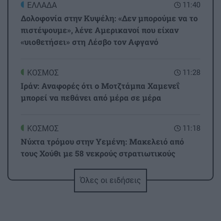
ΕΛΛΑΔΑ
11:40
Δολοφονία στην Κυψέλη: «Δεν μπορούμε να το
πιστέψουμε», λένε Αμερικανοί που είχαν
«υιοθετήσει» στη Λέσβο τον Αφγανό
ΚΟΣΜΟΣ
11:28
Ιράν: Αναφορές ότι ο Μοτζτάμπα Χαμενεΐ
μπορεί να πεθάνει από μέρα σε μέρα
ΚΟΣΜΟΣ
11:18
Νύχτα τρόμου στην Υεμένη: Μακελειό από
τους Χούθι με 58 νεκρούς στρατιωτικούς
Όλες οι ειδήσεις
ΚΡΗΤΗ
11:07
Όταν η παράδοση "ζυμώνεται" στο χέρι: Η
Κασταμονίτσα προσκαλεί στη "Γιορτή
Εφτάζυμου 2026"