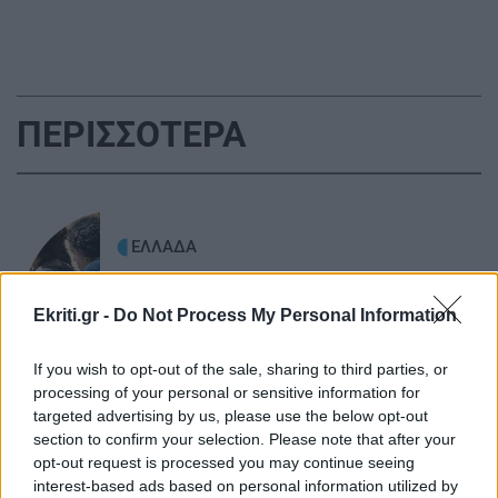
GOSSIP - LIFESTYLE
11:00
Πέθανε στα 26 της διάσημη Tik - Toker
ΠΕΡΙΣΣΟΤΕΡΑ
ΚΡΗΤΗ
10:54
Κρήτη: Εξιχνιάστηκαν οι εμπρησμοί -
Ταυτοποιήθηκαν δύο άνδρες
ΕΛΛΑΔΑ
Δολοφονία στην Κυψέλη: «Δεν
ΚΡΗΤΗ
10:46
μπορούμε να το πιστέψουμε», λένε
Ekriti.gr -
Do Not Process My Personal Information
Στο σκοτάδι η μισή Σταλίδα μετά από φωτιά σε
Αμερικανοί που είχαν «υιοθετήσει»
στύλο της ΔΕΗ (βίντεο)
στη Λέσβο τον Αφγανό
If you wish to opt-out of the sale, sharing to third parties, or
processing of your personal or sensitive information for
targeted advertising by us, please use the below opt-out
ΠΕΡΙΕΡΓΑ - ΠΑΡΑΞΕΝΑ
10:38
section to confirm your selection. Please note that after your
Ιστορικό κατόρθωμα: Κολυμβητής διέσχισε τη
opt-out request is processed you may continue seeing
Βαλτική Θάλασσα από τη Σουηδία έως την
ΚΟΣΜΟΣ
interest-based ads based on personal information utilized by