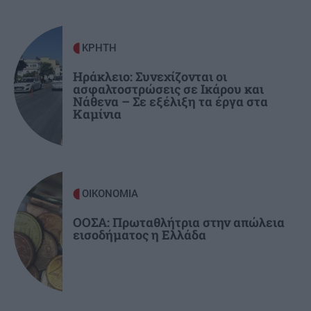
«μπλόκο» του Αρείου Πάγου στην ανάσυρση
του φακέλου
ΚΡΗΤΗ
ΕΛΛΑΔΑ
18:42
Ηράκλειο: Συνεχίζονται οι
ασφαλτοστρώσεις σε Ικάρου και
Σέρρες: «Τα έχασα όλα σε μια στιγμή» –
Νάθενα – Σε εξέλιξη τα έργα στα
Ραγίζει καρδιές ο σύζυγος και πατέρας των
Καμίνια
θυμάτων του τροχαίου (Βίντεο)
ΟΙΚΟΝΟΜΙΑ
ΟΟΣΑ: Πρωταθλήτρια στην απώλεια
εισοδήματος η Ελλάδα