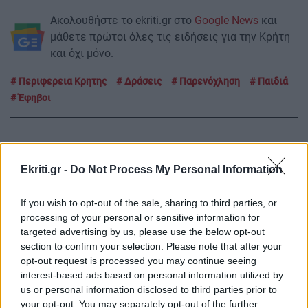
Ακολουθήστε το ekriti.gr στο
Google News
και
μάθετε πρώτοι όλες τις ειδήσεις για την Κρήτη
και όχι μόνο.
Περιφερεια Κρητης
Δράσεις
Παρενόχληση
Παιδιά
Έφηβοι
Ekriti.gr -
Do Not Process My Personal Information
ΡΟΗ ΕΙΔΗΣΕΩΝ
If you wish to opt-out of the sale, sharing to third parties, or
processing of your personal or sensitive information for
GOSSIP - LIFESTYLE
20:00
targeted advertising by us, please use the below opt-out
Ο Γιάννης Τσιμιτσέλης φέρνει την απόλυτη
section to confirm your selection. Please note that after your
opt-out request is processed you may continue seeing
ανατροπή με το «The Quiz With Balls» στον
interest-based ads based on personal information utilized by
ΣΚΑΪ
us or personal information disclosed to third parties prior to
your opt-out. You may separately opt-out of the further