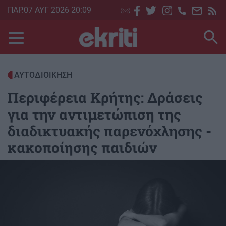
Skip
ΠΑΡ.07 ΑΥΓ 2026 20:09
to
main
content
ΑΥΤΟΔΙΟΙΚΗΣΗ
Περιφέρεια Κρήτης: Δράσεις
για την αντιμετώπιση της
διαδικτυακής παρενόχλησης -
κακοποίησης παιδιών