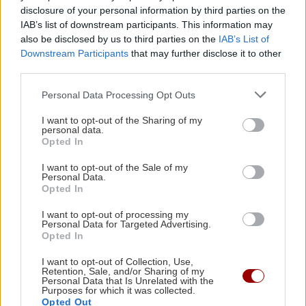
disclosure of your personal information by third parties on the
ΚΡΗΤΗ
19:55
IAB’s list of downstream participants. This information may
Κρήτη: Σοβαρή καταγγελία - Τουρίστας
also be disclosed by us to third parties on the
IAB’s List of
φέρεται να ζήτησε «τιμή» για ανήλικη
Downstream Participants
that may further disclose it to other
third parties.
ΚΡΗΤΗ
19:50
Personal Data Processing Opt Outs
Ηράκλειο: Συνεχίζονται οι ασφαλτοστρώσεις
I want to opt-out of the Sharing of my
σε Ικάρου και Νάθενα – Σε εξέλιξη τα έργα
personal data.
στα Καμίνια
Opted In
Όλες οι ειδήσεις
I want to opt-out of the Sale of my
Personal Data.
ΟΙΚΟΝΟΜΙΑ
19:43
Opted In
ΟΟΣΑ: Πρωταθλήτρια στην απώλεια
I want to opt-out of processing my
εισοδήματος η Ελλάδα
Personal Data for Targeted Advertising.
Opted In
I want to opt-out of Collection, Use,
ΚΡΗΤΗ
19:30
Retention, Sale, and/or Sharing of my
Ανακοινώθηκαν οι τιμές των σταφυλιών από
Personal Data that Is Unrelated with the
Purposes for which it was collected.
ΠΕΡΙΣΣΟΤΕΡΑ
την Ένωση Ηρακλείου – Πρεμιέρα στις 21
Opted Out