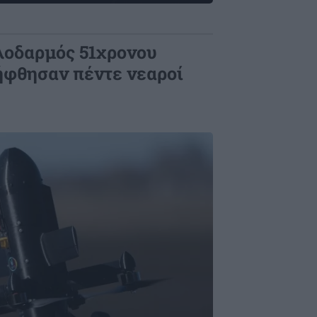
λοδαρμός 51χρονου
ήφθησαν πέντε νεαροί