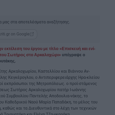
α μας στα αποτελέσματα αναζήτησης.
riti.gr on Google
 εκτέλεση του έργου με τίτλο «Επισκευή και ενί-
του Σωτήρος στο Αρκαλοχώρι»
υπέγραψε ο
ουτάκης.
ης Αρκαλοχωρίου, Καστελλίου και Βιάννου Αν-
λης Κεγκέρογλου, ο Αντιπεριφερειάρχης Ηρα-κλείου
κοί εκπρόσωποι της Μητροπόλεως. ο προϊ-στάμενος
σεως Σωτήρος Αρκαλοχωρίου πατήρ Ι-ωάννης
κού Συμβουλίου Παντελής Αποδουλια-νάκης, το
ου Καθεδρικού Ναού Μαρία Παπαδάκη, το μέλος του
, καθώς και τα Διευθυντικά στε-λέχη των τεχνικών
ά Τριαματάκη και Ελένη Τζα-γκαράκη.