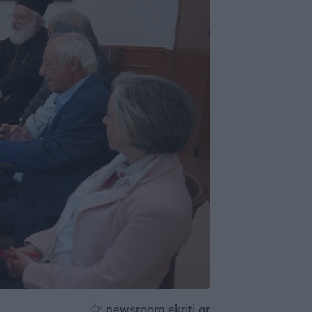
newsroom ekriti.gr