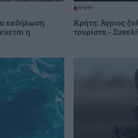
0:00
ΚΡΗΤΗ
ΚΡΗΤΗ
20:55
ο
Από τη Μίλατο στα Ανώγεια: Μια
για εκδήλωση
Κρήτη: Άγριος ξυ
αυγουστιάτικη πεζοπορία γεμάτη
εύεται η
τουρίστα - Συνελ
θάλασσα, ιστορία και ένα μαγικό
ηλιοβασίλεμα!
Image