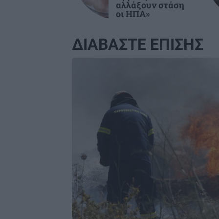
νεαροί
αλλάξουν στάση
οι ΗΠΑ»
ΕΛΛΑΔΑ
0
ΔΙΑΒΑΣΤΕ ΕΠΙΣΗΣ
Τραγωδία στην Πάρο: Πνίγηκε 4χρ
παιδί σε πισίνα - Προσήχθησαν
Image
ιδιοκτήτης και γονείς
ΚΟΣΜΟΣ
0
Συναγερμός: Ύποπτα drones πάνω 
τη μυστική υπόγεια βάση με Patrio
στη Γερμανία
GOSSIP - LIFESTYLE
0
Τούνη: «Έβγαλα όλο το βράδυ στο
νοσοκομείο με ορούς και αντιβιώσ