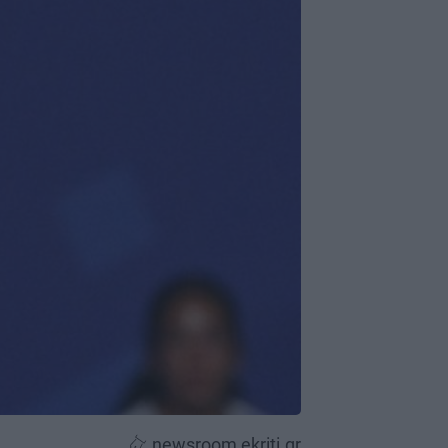
newsroom ekriti.gr