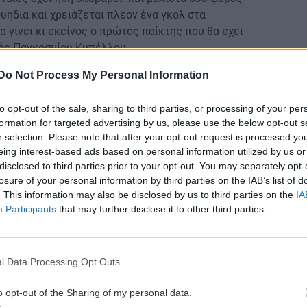
υηδία και χρειάζεται πλέον ένα γκολ στα
να γίνει κι εκείνος ο πρώτος παίκτης που θα έχει
νός Παγκοσμίου Κυπέλλου.
αι να δώσει ιδιαίτερη σημασία σε αυτό το στατιστικό
Do Not Process My Personal Information
της Νέας Υόρκης/Νιου Τζέρσεϊ σε μερικές εβδομάδες
to opt-out of the sale, sharing to third parties, or processing of your per
formation for targeted advertising by us, please use the below opt-out s
r selection. Please note that after your opt-out request is processed y
eing interest-based ads based on personal information utilized by us or
ες της Τυνησίας – Βρέθηκαν θετικοί σε έλεγχο
disclosed to third parties prior to your opt-out. You may separately opt-
losure of your personal information by third parties on the IAB’s list of
. This information may also be disclosed by us to third parties on the
IA
Αίγυπτος στους «16»(vid)
Participants
that may further disclose it to other third parties.
gle News
και μάθετε πρώτοι όλες τις ειδήσεις για
l Data Processing Opt Outs
o opt-out of the Sharing of my personal data.