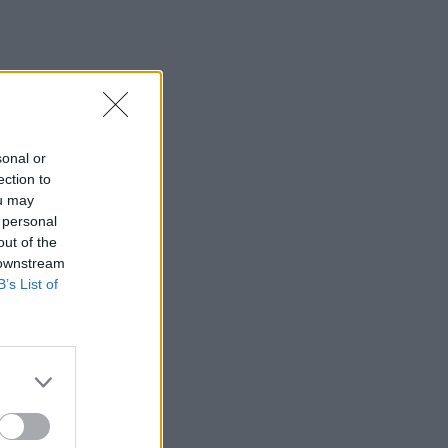
sonal or
ection to
ou may
 personal
out of the
 downstream
B’s List of