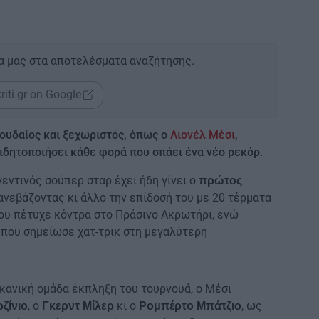
α μας στα αποτελέσματα αναζήτησης.
riti.gr on Google
πουδαίος και ξεχωριστός, όπως ο
Λιονέλ Μέσι
,
ιδητοποιήσει κάθε φορά που σπάει ένα νέο ρεκόρ.
ργεντινός σούπερ σταρ έχει ήδη γίνει ο
πρώτος
νεβάζοντας κι άλλο την επίδοσή του με 20 τέρματα
που πέτυχε κόντρα στο Πράσινο Ακρωτήρι, ενώ
 που σημείωσε χατ-τρικ στη μεγαλύτερη
ικανική ομάδα έκπληξη του τουρνουά, ο Μέσι
, ο
κι ο
, ως
ρζίνιο
Γκερντ Μίλερ
Ρομπέρτο Μπάτζιο