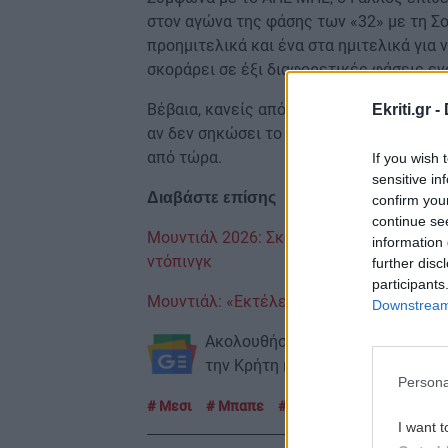
στον αγώνα της φάσης των «32» με τη Σο
προημιτελικά και ένα στα ημιτελικά για 
σκοράρει σε έξι διαφορετικές φάσεις ε
Βέβαια, κανείς από τους δύο δεν πρόκειτ
Ekriti.gr -
αν δεν σηκώσει το τρόπαιο στο στάδιο 
από τώρα.
If you wish 
sensitive in
Διαβάστε επίσης
confirm you
continue se
Μουντιάλ 2026: Σκάνδαλο με οκτώ παίκτ
information 
ντόπινγκ
further disc
participants
Μουντιάλ: «Εκτέλεση» από τα πέναλτι, η 
Downstream 
Ακολουθήστε το ekriti.gr στο
Goo
την Κρήτη και όχι μόνο.
Persona
Μεσι
Μπαπε
Μουντιάλ
I want t