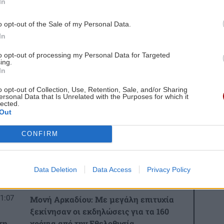
In
o opt-out of the Sale of my Personal Data.
 ΕΙΔΗΣΕΩΝ
In
to opt-out of processing my Personal Data for Targeted
1:28
ΚΟΣΜΟΣ
10:09
ing.
In
Ιαπωνία: Συγκλονιστικό βίντεο από
ρα
χειρουργείο την ώρα του σεισμού των
o opt-out of Collection, Use, Retention, Sale, and/or Sharing
ersonal Data that Is Unrelated with the Purposes for which it
7,1R
lected.
Out
1:18
GOSSIP - LIFESTYLE
10:00
CONFIRM
ειό
Κωνσταντινίδη: Σκέφτεται να
βαφτίσει και τα τρία παιδιά της μαζί
Data Deletion
Data Access
Privacy Policy
ΚΡΗΤΗ
09:54
1:07
Μονή Αρκαδίου: Με μεγάλη επιτυχία
ξεκίνησαν οι εκδηλώσεις για τα 160
τη
χρόνια από την Εθελοθυσία