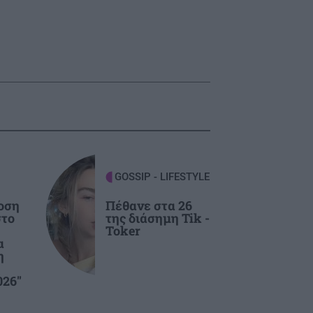
GOSSIP - LIFESTYLE
οση
Πέθανε στα 26
στο
της διάσημη Tik -
Toker
α
η
026"