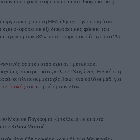
στών που έχουν σκοράρει σε πέντε διαφορετικές
διοργάνωσης από τη FIFA, άδραξε την ευκαιρία κι
υ έχει σκοράρει σε έξι διαφορετικές φάσεις του
αι τη φάση των «32» με το τέρμα που πέτυχε στο 29ο
Αργεντινός σούπερ σταρ έχει αντιμετωπίσει
ιχνίδια, όπου μετρά 6 γκολ σε 13 αγώνες. Ειδικά στη
 φορά σε πέντε συμμετοχές. Ίσως ένα καλό σημάδι για
 αντίπαλός του
στη φάση των «16».
ου Μέσι σε Παγκόσμια Κύπελλα, έτσι κι αυτό
ό τον
.
Κιλιάν Μπαπέ
ικός έχει ήδη σκοράρει -και μάλιστα δύο φορές-