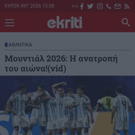
Skip
ΚΥΡ.09 ΑΥΓ 2026 13:58
to
main
content
ΑΘΛΗΤΙΚΑ
Μουντιάλ 2026: Η ανατροπή
του αιώνα!(vid)