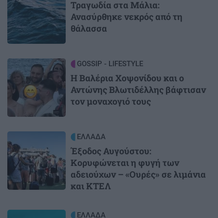
Τραγωδία στα Μάλια:
Ανασύρθηκε νεκρός από τη
θάλασσα
Image
GOSSIP - LIFESTYLE
Η Βαλέρια Χοψονίδου και ο
Αντώνης Βλωτιδέλλης βάφτισαν
τον μοναχογιό τους
Image
ΕΛΛΑΔΑ
Έξοδος Αυγούστου:
Κορυφώνεται η φυγή των
αδειούχων – «Ουρές» σε λιμάνια
και ΚΤΕΛ
Image
ΕΛΛΑΔΑ