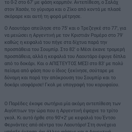
το 0-2 στο 67' με φάση καρμπόν. Αντεπίθεση, ο Σαλάχ
στον Χασάν, το γύρισμα και ο Ζίκο από κοντά με πλασέ
σκόραρε και αυτή τη φορά μέτρησε.
Ο Λαουτάρο απείλησε στο 75' και ο Τρεζεγκέ στο 77', για
να μειώσει η Αργεντινή με τον Κριστιάν Ρομέρο στο 79'
καθώς η κεφαλιά του πήγε στα δίχτυα παρά την
προσπάθεια του Σουμπίρ. Στο 82' ο Μέσι έκανε τρομερή
προσπάθεια, αλλά η κεφαλιά του Λαουτάρο έφυγε δίπλα
από το δοκάρι. Και ο ΑΠΙΣΤΕΥΤΟΣ ΜΕΣΙ στο 83' με πολύ
πείσμα από φάση που ο ίδιος ξεκίνησε, σούταρε με
δύναμη και παρά την απόκρουση του Σουμπίρ και το
δοκάρι ισοφάρισε! Γκολ με υπογραφή του κορυφαίου.
Ο Παρέδες έκοψε σωτήρια μία ακόμη αντεπίθεση των
Αιγύπτιων την ώρα που η Αργεντινή έψαχνε το τρίτο
γκολ. Κι αυτό ήρθε στο 90'+2' με κεφαλιά του Έντσο
Φερνάντες από σέντρα του Λαουτάρο! Στη συνέχεια
υπήρξε ένταση, όχι άλλες φάσεις και η Αργεντινή