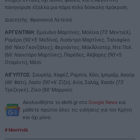
πανηγύρισε έξαλλα μια πάρα πολύ δύσκολη πρόκριση.
Διαιτητής: Φρανσουά Λετεσιέ
: Εμιλιάνο Μαρτίνες, Μολίνα (73' Μοντιέλ),
ΑΡΓΕΝΤΙΝΗ
Ρομέρο (90'+5' Μεδίνα), Λισάντρο Μαρτίνες, Ταλιαφίκο
(66' Νίκο Γκονζάλες), Φερνάντες, ΜακΆλιστερ, Ντε Πολ
(66' Λαουτάρο Μαρτίνες), Παρέδες, Άλβαρες (90'+5
Οταμέντι), Μέσι
: Σουμπίρ, Χαφέζ, Ραμπία, Χάνι, Ιμπραΐμ, Ασούρ
ΑΙΓΥΠΤΟΣ
(46' Φάτι), Λασίν (90'+6' Ζίζο), Ατία, Σαλάχ, Χασάν (73'
Τρεζεγκέ), Ζίκο (80' Μαρμούς
Ακολουθήστε το ekriti.gr στο
Google News
και
μάθετε πρώτοι όλες τις ειδήσεις για την Κρήτη
και όχι μόνο.
Μουντιάλ