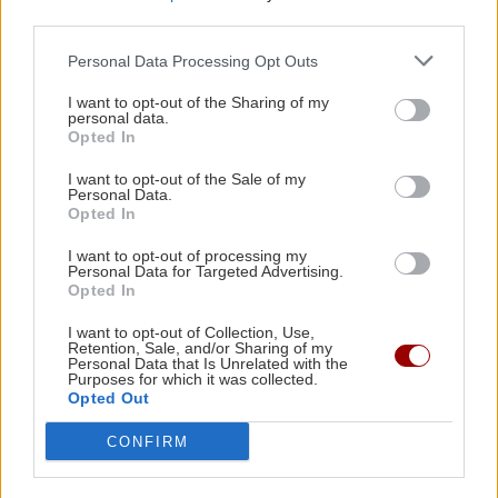
Σκύλος ή Γάτα: Ποιο κατοικίδιο «συμφέρει»
third parties.
περισσότερο την τσέπη σου το 2026;
Personal Data Processing Opt Outs
Όλες οι ειδήσεις
I want to opt-out of the Sharing of my
ΚΡΗΤΗ
13:23
personal data.
Σε πύρινο συναγερμό η χώρα - Στο «κόκκινο» ο
Opted In
κίνδυνος πυρκαγιάς στην Κρήτη με ριπές
I want to opt-out of the Sale of my
ανέμων έως 110 χλμ./ώρα
Personal Data.
Opted In
ΚΡΗΤΗ
13:14
I want to opt-out of processing my
Personal Data for Targeted Advertising.
Τραγωδία στα Μάλια: Ανασύρθηκε νεκρός από
Opted In
ΠΕΡΙΣΣΟΤΕΡΑ
τη θάλασσα
I want to opt-out of Collection, Use,
Retention, Sale, and/or Sharing of my
Personal Data that Is Unrelated with the
Purposes for which it was collected.
GOSSIP - LIFESTYLE
13:00
Opted Out
Η Βαλέρια Χοψονίδου και ο Αντώνης
ΚΡΗΤΗ
Βλωτιδέλλης βάφτισαν τον μοναχογιό τους
CONFIRM
Κρήτη: Συνελήφθη 32χρονος για πέντε