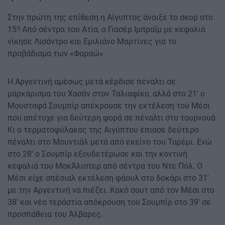
Στην πρώτη της επίθεση η Αίγυπτος άνοιξε το σκορ στο
15'! Από σέντρα του Ατία, ο Γιασέρ Ιμπραΐμ με κεφαλιά
νίκησε Λισάντρο και Εμιλιάνο Μαρτίνες για το
προβάδισμα των «Φαραώ».
Η Αργεντινή αμέσως μετά κέρδισε πέναλτι σε
μαρκάρισμα του Χασάν στον Ταλιαφίκο, αλλά στο 21' ο
Μουσταφά Σουμπίρ απέκρουσε την εκτέλεση του Μέσι
που απέτυχε για δεύτερη φορά σε πέναλτι στο τουρνουά.
Κι ο τερματοφύλακας της Αιγύπτου έπιασε δεύτερο
πέναλτι στο Μουντιάλ μετά από εκείνο του Ταρέμι. Ενώ
στο 28' ο Σουμπίρ εξουδετέρωσε και την κοντινή
κεφαλιά του ΜακΆλιστερ από σέντρα του Ντε Πόλ. Ο
Μέσι είχε σπέσιαλ εκτέλεση φάουλ στο δοκάρι στο 31'
με την Αργεντινή να πιέζει. Κακό σουτ από τον Μέσι στο
38' και νέα τεράστια απόκρουση του Σουμπίρ στο 39' σε
προσπάθεια του Άλβαρες.