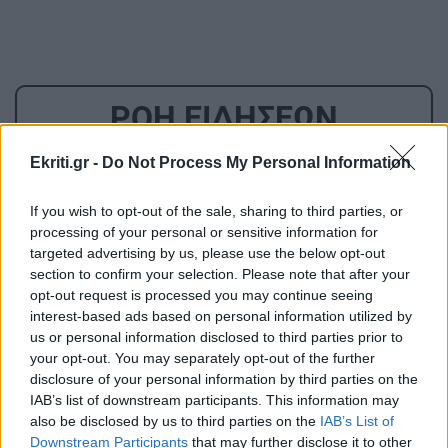
ΡΟΗ ΕΙΔΗΣΕΩΝ
Ekriti.gr -
Do Not Process My Personal Information
ΚΡΗΤΗ
13:52
Κρήτη: Συνελήφθη 32χρονος για πέντε κλοπές
If you wish to opt-out of the sale, sharing to third parties, or
από επιχειρήσεις – Βρέθηκαν κλοπιμαία
processing of your personal or sensitive information for
targeted advertising by us, please use the below opt-out
section to confirm your selection. Please note that after your
ΚΟΣΜΟΣ
13:39
opt-out request is processed you may continue seeing
Κλιμάκωση στην Ερυθρά Θάλασσα: Πύραυλοι
interest-based ads based on personal information utilized by
us or personal information disclosed to third parties prior to
των Χούθι χτύπησαν πετρελαϊκές
your opt-out. You may separately opt-out of the further
εγκαταστάσεις στην Τζιζάν
disclosure of your personal information by third parties on the
IAB’s list of downstream participants. This information may
also be disclosed by us to third parties on the
IAB’s List of
ΕΛΛΑΔΑ
13:27
Downstream Participants
that may further disclose it to other