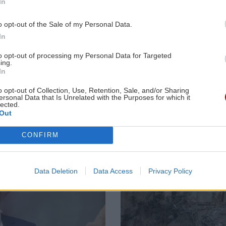
In
9:16
αποκλειστική νοσοκόμα -
τη
Δυσβάσταχτο το κόστος
o opt-out of the Sale of my Personal Data.
ΚΡΗΤΗ
ΕΛΛΑΔΑ
In
ΚΡΗΤΗ
07:21
Φοιτητική στέγη:
Έξοδος του
to opt-out of processing my Personal Data for Targeted
Πόλη της Κρήτης
Αυγούστου:
9:10
ing.
Κρήτη: Συνελήφθησαν υπάλληλος και
στις ακριβότερες
Πάνω από 56.
In
ιδιοκτήτης πάρκινγκ για άγρα
της χώρας με
ταξιδιώτες
δί
πελατών
ενοίκια "φωτιά"
αναχωρούν α
o opt-out of Collection, Use, Retention, Sale, and/or Sharing
ersonal Data that Is Unrelated with the Purposes for which it
Αττική
lected.
Out
9:09
ΚΡΗΤΗ
06:55
α
Σητεία: Ολονύχτια η μάχη των
CONFIRM
πυροσβεστών - Χωρίς ενεργό μέτωπο η
Image
πυρκαγιά
Data Deletion
Data Access
Privacy Policy
8:53
ΣΧΕΣΕΙΣ ΚΑΙ SEX
00:00
ου
Πώς θα καταλάβεις ότι ένας άνθρωπος
δεν μπήκε τυχαία στη ζωή σου