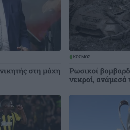
8:50
ΣΧΕΣΕΙΣ ΚΑΙ SEX
00:00
ό:
σιά
Μικρές αλλαγές που μπορούν να
φέρουν ξανά τη σπίθα στη σχέση σου
8:38
GOSSIP - LIFESTYLE
23:00
Ο Τζέιμς Κάμερον φαίνεται έτοιμος να
ΚΟΣΜΟΣ
αφήσει πίσω του το «Avatar»
νικητής στη μάχη
Ρωσικοί βομβαρδι
νεκροί, ανάμεσά 
Image