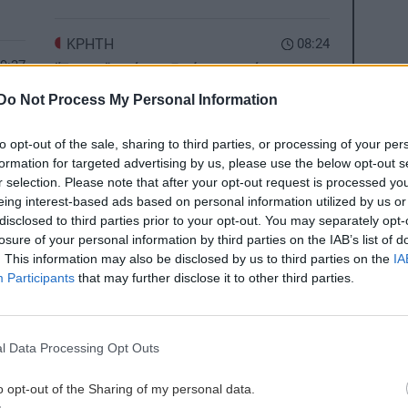
ΚΡΗΤΗ
08:24
9:37
'Έφυγε" από την ζωή ο γεωπόνος
Γιώργος Σηφογιαννάκης
Do Not Process My Personal Information
ίκια
to opt-out of the sale, sharing to third parties, or processing of your per
ΕΛΛΑΔΑ
08:11
formation for targeted advertising by us, please use the below opt-out s
Τουρισμός: Στο μικροσκόπιο των
r selection. Please note that after your opt-out request is processed y
9:23
Αρχών νέα «πατέντα» των εργοδοτών
eing interest-based ads based on personal information utilized by us or
με την Ψηφιακή Κάρτα Εργασίας
disclosed to third parties prior to your opt-out. You may separately opt-
losure of your personal information by third parties on the IAB’s list of
. This information may also be disclosed by us to third parties on the
IA
ΚΡΗΤΗ
07:53
ες οι ειδήσεις
Participants
that may further disclose it to other third parties.
Κρήτη: Οι νέοι Αστυνομικοί
9:19
Υποδιευθυντές και Αστυνόμοι Α'
l Data Processing Opt Outs
ΚΡΗΤΗ
07:40
o opt-out of the Sharing of my personal data.
Ηράκλειο: Μία ... περιουσία για