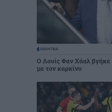
ΕΛΛΑΔΑ
0
Ειδικό Χωροταξικό για τον Τουρισμ
Οι νέοι κανόνες για επενδύσεις, νη
και προορισμούς υπό πίεση
ΟΙΚΟΝΟΜΙΑ
0
Μοσχάρι: "Εκτοξεύτηκε" η τιμή του
ΑΘΛΗΤΙΚΑ
κατά 28,4% από τα τέλη του 2024
O Λουίς Φαν Χάαλ βγήκε 
με τον καρκίνο
Image