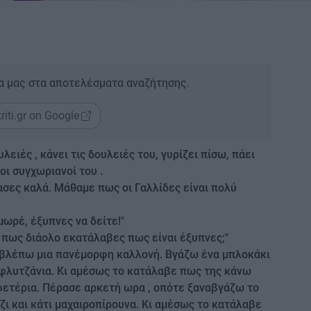
α μας στα αποτελέσματα αναζήτησης.
riti.gr on Google
ειές , κάνει τις δουλειές του, γυρίζει πίσω, πάει
οι συγχωριανοί του .
ασες καλά. Μάθαμε πως οι Γαλλίδες είναι πολύ
ωρέ, έξυπνες να δείτε!"
, πως διάολο εκατάλαβες πως είναι έξυπνες;"
, βλέπω μια πανέμορφη καλλονή. Βγάζω ένα μπλοκάκι
 φλυτζάνια. Κι αμέσως το κατάλαβε πως της κάνω
φετέρια. Πέρασε αρκετή ωρα , οπότε ξαναβγάζω το
ζι και κάτι μαχαιροπίρουνα. Κι αμέσως το κατάλαβε