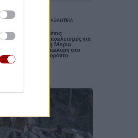
ΑΘΛΗΤΙΚΑ
Τένις:
Αποκλεισμός για
000
τη Μαρία
Σάκκαρη στο
πό
Τορόντο