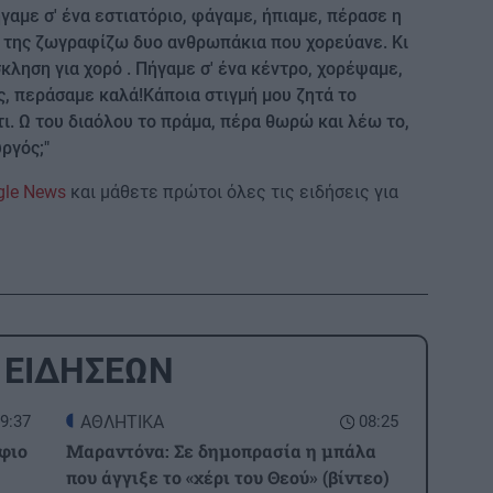
αμε σ' ένα εστιατόριο, φάγαμε, ήπιαμε, πέρασε η
ι της ζωγραφίζω δυο ανθρωπάκια που χορεύανε. Κι
ληση για χορό . Πήγαμε σ' ένα κέντρο, χορέψαμε,
ς, περάσαμε καλά!Κάποια στιγμή μου ζητά το
ι. Ω του διαόλου το πράμα, πέρα θωρώ και λέω το,
ργός;"
gle News
και μάθετε πρώτοι όλες τις ειδήσεις για
 ΕΙΔΗΣΕΩΝ
9:37
ΑΘΛΗΤΙΚΑ
08:25
φιο
Μαραντόνα: Σε δημοπρασία η μπάλα
που άγγιξε το «χέρι του Θεού» (βίντεο)