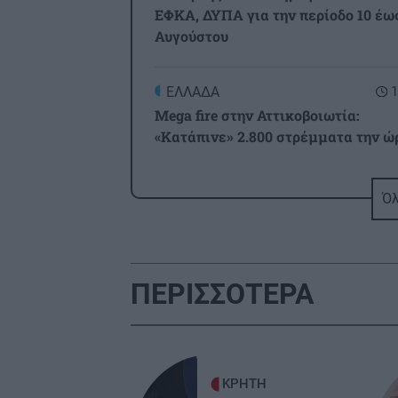
ΕΦΚΑ, ΔΥΠΑ για την περίοδο 10 έως
Αυγούστου
ΕΛΛΑΔΑ
1
Mega fire στην Αττικοβοιωτία:
«Κατάπινε» 2.800 στρέμματα την ώ
ΚΡΗΤΗ
1
Όλ
Κρήτη: Πολύ υψηλός κίνδυνος
πυρκαγιάς την Κυριακή 9 Αυγούστο
«Πορτοκαλί» όλο το νησί
ΠΕΡΙΣΣΟΤΕΡΑ
ΕΛΛΑΔΑ
1
Κατήγγειλε τροχαίο και καταδίωξη
και συνελήφθη γιατί οδηγούσε
κλεμμένο αυτοκίνητο
ΚΡΗΤΗ