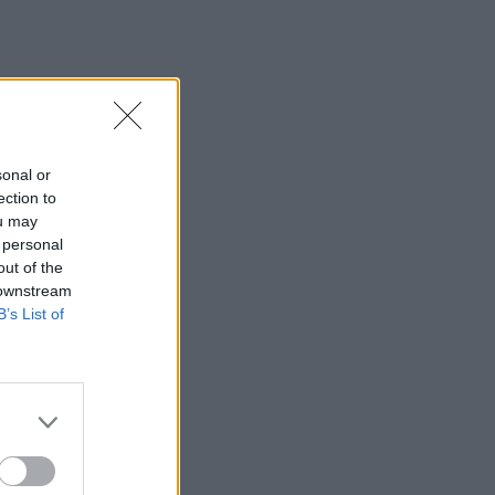
sonal or
ection to
ou may
 personal
out of the
 downstream
B’s List of