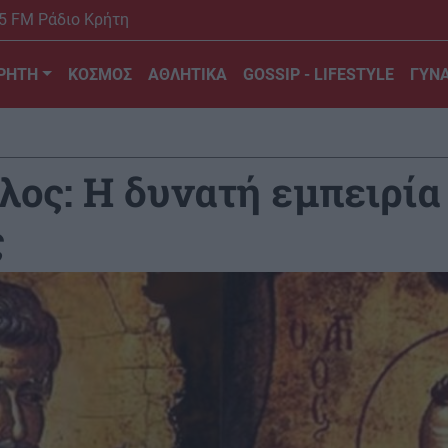
5 FM Ράδιο Κρήτη
ΡΗΤΗ
ΚΟΣΜΟΣ
ΑΘΛΗΤΙΚΑ
GOSSIP - LIFESTYLE
ΓΥΝΑ
λος: H δυνατή εμπειρία
ς