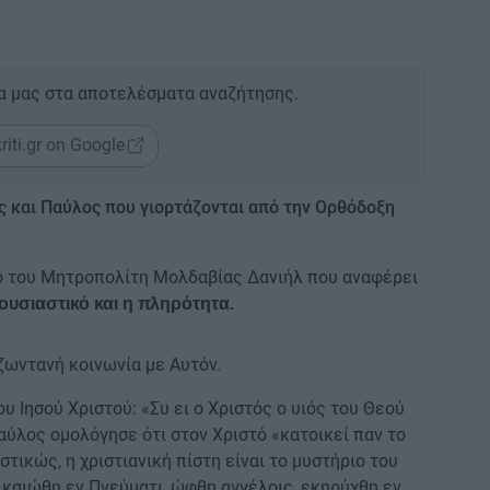
α μας στα αποτελέσματα αναζήτησης.
riti.gr on Google
ος και Παύλος που γιορτάζονται από την Ορθόδοξη
ρο του Μητροπολίτη Μολδαβίας Δανιήλ που αναφέρει
ουσιαστικό και η πληρότητα.
ζωντανή κοινωνία με Αυτόν.
 Ιησού Χριστού: «Συ ει ο Χριστός ο υιός του Θεού
Παύλος ομολόγησε ότι στον Χριστό «κατοικεί παν το
στικώς, η χριστιανική πίστη είναι το μυστήριο του
ικαιώθη εν Πνεύματι, ώφθη αγγέλοις, εκηρύχθη εν