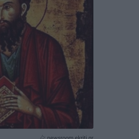
newsroom ekriti.gr