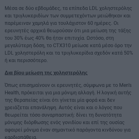
Μέσα σε δύο εβδομάδες, τα επίπεδα LDL χοληστερόλης
και τριγλυκεριδίων των συμμετεχόντων μειώθηκαν και
παρέμειναν χαμηλά για τουλάχιστον 60 ημέρες. Οι
ερευνητές αρχικά θεωρούσαν ότι μια μείωση της τάξης
του 30% έως 40% θα ήταν επιτυχία. Ωστόσο, στη
μεγαλύτερη δόση, το CTX310 μείωσε κατά μέσο όρο την
LDL χοληστερόλη και τα τριγλυκερίδια σχεδόν κατά 50%
ή και περισσότερο.
Δια βίου μείωση της χοληστερόλης
Όπως επισημαίνουν οι ερευνητές, σύμφωνα με το Men’s
Health, πρόκειται για μια μόνιμη αλλαγή. Η λογική αυτής
της θεραπείας είναι ότι γίνεται μία φορά και δεν
χρειάζεται επανάληψη. Αυτός είναι και ο λόγος που
θεωρείται τόσο συναρπαστική: δίνει τη δυνατότητα
μόνιμης διόρθωσης ενός γονιδίου και επί της ουσίας
αφαιρεί μόνιμα έναν σημαντικό παράγοντα κινδύνου για
καρδιοπάθεια.