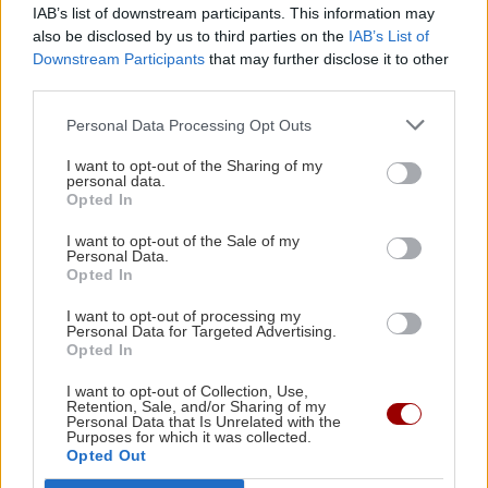
παρενέργειες πιθανότατα θα είναι ελάχιστες, καθώς
IAB’s list of downstream participants. This information may
στοχεύονται συγκεκριμένα γονίδια με πολύ ακριβή
also be disclosed by us to third parties on the
IAB’s List of
τρόπο.
Downstream Participants
that may further disclose it to other
third parties.
Αν επιβεβαιωθεί η ασφάλεια και η αποτελεσματικότητά
της, η γονιδιακή επεξεργασία θα μπορούσε να εξελιχθεί
Personal Data Processing Opt Outs
σε μια πραγματική επανάσταση στον τρόπο με τον οποίο
I want to opt-out of the Sharing of my
αντιμετωπίζεται η υψηλή χοληστερόλη.
personal data.
Opted In
ΔΙΑΒΑΣΤΕ ΕΠΙΣΗΣ:
I want to opt-out of the Sale of my
Personal Data.
Δολοφονία Δασκαλάκη: Προφυλακίστηκαν οι δύο,
Opted In
διαφωνία για τον 57χρονο πατέρα
I want to opt-out of processing my
Personal Data for Targeted Advertising.
Συμφωνία για το τέλος του πολέμου ΗΠΑ-Ιράν -
Opted In
Υπογράφεται στις 19 Ιουνίου
I want to opt-out of Collection, Use,
Ηράκλειο - μεταναστευτικό: Παρέμβαση τουριστικών και
Retention, Sale, and/or Sharing of my
Personal Data that Is Unrelated with the
επαγγελματικών φορέων στον ΟΛΗ ΑΕ για την "έξωση"
Purposes for which it was collected.
Opted Out
Ακολουθήστε το ekriti.gr στο
Google News
και