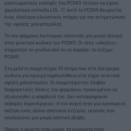
ελαττωματικές εκδοχές του PCSK9 τείνουν να έχουν
χαμηλότερα επίπεδα LDL. Γι’ αυτό το PCSK9 θεωρείται
ένας ιδιαίτερα ελκυστικός στόχος για την αντιμετώπιση
της υψηλής χοληστερόλης.
Το νέο φάρμακο λειτουργεί κάνοντας μια μικρή αλλαγή
στον γενετικό κώδικα του PCSK9. Οι νέες «οδηγίες»
σταματούν το γονίδιο από το να παράγει το ένζυμο
PCSK9.
Στη μελέτη συμμετείχαν 35 άτομα που είτε διέτρεχαν
κίνδυνο για πρώιμη καρδιοπάθεια είτε είχαν γενετικά
υψηλή χοληστερόλη. Οι συμμετέχοντες έλαβαν
διαφορετικές δόσεις του φαρμάκου, προκειμένου να
αξιολογηθεί η ασφάλειά του. Δεν καταγράφηκαν
σοβαρές παρενέργειες. Η πιο συχνή ήταν μια προσωρινή
αύξηση ενός άλλου ηπατικού ενζύμου, γεγονός που
υποδηλώνει μια μικρή ηπατική βλάβη.
Παρότι η μελέτη ήταν μικρή, τα ευρήματα ήταν