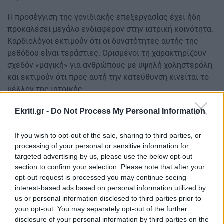
Η προσέγγιση της γονιδιακής επεξεργασίας έχει ήδη
προκαλέσει μεγάλο ενδιαφέρον στην ιατρική κοινότητα.
Καρδιολόγοι εκτιμούν ότι οι δυνατότητες αυτής της
μεθόδου είναι τεράστιες. Ορισμένοι τη χαρακτηρίζουν
σχεδόν «μαγική» για ανθρώπους με υψηλή χοληστερόλη
και εκτιμούν ότι προς αυτή την κατεύθυνση κινείται το
μέλλον της ιατρικής.
Ένα από τα βασικά πλεονεκτήματα της γονιδιακής
Ekriti.gr -
Do Not Process My Personal Information
θεραπείας είναι επίσης ότι θα μπορούσε να μειώσει την
ανάγκη για καθημερινή λήψη χαπιών.
If you wish to opt-out of the sale, sharing to third parties, or
processing of your personal or sensitive information for
Και οι δύο γονιδιακές θεραπείες αναμένεται να
targeted advertising by us, please use the below opt-out
περάσουν σε κλινικές δοκιμές φάσης 2. Αυτές οι
section to confirm your selection. Please note that after your
μελέτες θα είναι μεγαλύτερες και θα περιλαμβάνουν
opt-out request is processed you may continue seeing
interest-based ads based on personal information utilized by
περισσότερους συμμετέχοντες, ώστε να αξιολογηθεί
us or personal information disclosed to third parties prior to
καλύτερα η αποτελεσματικότητα των θεραπειών. Οι
your opt-out. You may separately opt-out of the further
ειδικοί εκτιμούν ότι, εφόσον η τεχνική τελειοποιηθεί, οι
disclosure of your personal information by third parties on the