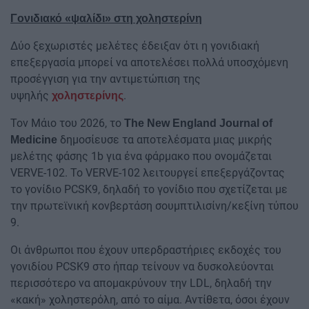
Γονιδιακό «ψαλίδι» στη χοληστερίνη
Δύο ξεχωριστές μελέτες έδειξαν ότι η γονιδιακή
επεξεργασία μπορεί να αποτελέσει πολλά υποσχόμενη
προσέγγιση για την αντιμετώπιση της
υψηλής
.
χοληστερίνης
Τον Μάιο του 2026, το
The New England Journal of
δημοσίευσε τα αποτελέσματα μιας μικρής
Medicine
μελέτης φάσης 1b για ένα φάρμακο που ονομάζεται
VERVE-102. Το VERVE-102 λειτουργεί επεξεργάζοντας
το γονίδιο PCSK9, δηλαδή το γονίδιο που σχετίζεται με
την πρωτεϊνική κονβερτάση σουμπτιλισίνη/κεξίνη τύπου
9.
Οι άνθρωποι που έχουν υπερδραστήριες εκδοχές του
γονιδίου PCSK9 στο ήπαρ τείνουν να δυσκολεύονται
περισσότερο να απομακρύνουν την LDL, δηλαδή την
«κακή» χοληστερόλη, από το αίμα. Αντίθετα, όσοι έχουν