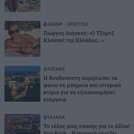
Image
GOSSIP - LIFESTYLE
Γιώργος Λιάγκας: «Ο Τζορτζ
Κλούνεϊ της Ελλάδας…»
Image
ΚΟΣΜΟΣ
Η Βουδαπέστη χαμηλώνει τα
φώτα σε μνημεία και ιστορικά
κτίρια για να εξοικονομήσει
ενέργεια
Image
ΕΛΛΑΔΑ
Το τέλος μιας εποχής για το Allou!
Fun Park - Η περιοχή γυρίζει