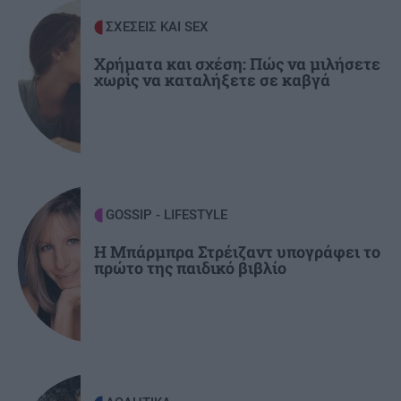
την Μακάμπι Τελ Αβίβ και ετοιμάζεται για
ΣΧΕΣΕΙΣ ΚΑΙ SEX
ΟΦΗ (βίντεο)
Χρήματα και σχέση: Πώς να μιλήσετε
χωρίς να καταλήξετε σε καβγά
ΠΕΡΙΕΡΓΑ - ΠΑΡΑΞΕΝΑ
22:14
Βέλγιο: Ζει σε πλωτό σπίτι 23 μέτρων εδώ και
χρόνια
GOSSIP - LIFESTYLE
22:00
Γιώργος Λιάγκας: «Ο Τζορτζ Κλούνεϊ της
GOSSIP - LIFESTYLE
Ελλάδας…»
Η Μπάρμπρα Στρέιζαντ υπογράφει το
πρώτο της παιδικό βιβλίο
ΚΟΣΜΟΣ
21:52
Η Βουδαπέστη χαμηλώνει τα φώτα σε μνημεία
και ιστορικά κτίρια για να εξοικονομήσει
ενέργεια