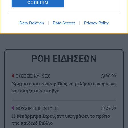
μάθετε πρώτοι όλες τις ειδήσεις για την Κρήτη
CONFIRM
και όχι μόνο.
Χοληστερινη
Χοληστερόλη
Data Deletion
Data Access
Privacy Policy
ΡΟΗ ΕΙΔΗΣΕΩΝ
ΣΧΕΣΕΙΣ ΚΑΙ SEX
00:00
Χρήματα και σχέση: Πώς να μιλήσετε χωρίς να
καταλήξετε σε καβγά
GOSSIP - LIFESTYLE
23:00
Η Μπάρμπρα Στρέιζαντ υπογράφει το πρώτο
της παιδικό βιβλίο