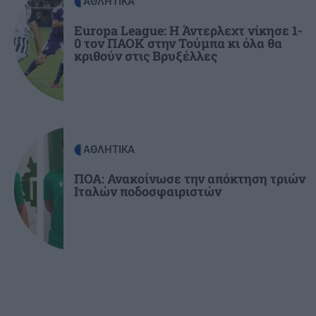
ΑΘΛΗΤΙΚΑ
ΕΛΛΑΔΑ
21:43
Το τέλος μιας εποχής για το Allou! Fun Park - Η
Europa League: Η Άντερλεχτ νίκησε 1-
0 τον ΠΑΟΚ στην Τούμπα κι όλα θα
περιοχή γυρίζει σελίδα
κριθούν στις Βρυξέλλες
ΑΘΛΗΤΙΚΑ
ΠΟΑ: Ανακοίνωσε την απόκτηση τριών
Ιταλών ποδοσφαιριστών