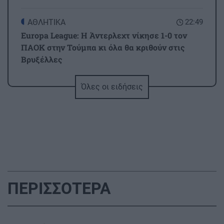
ΑΘΛΗΤΙΚΑ
22:49
Europa League: Η Άντερλεχτ νίκησε 1-0 τον
ΠΑΟΚ στην Τούμπα κι όλα θα κριθούν στις
Βρυξέλλες
Όλες οι ειδήσεις
ΑΘΛΗΤΙΚΑ
22:25
ΠΟΑ: Ανακοίνωσε την απόκτηση τριών Ιταλών
ποδοσφαιριστών
ΑΘΛΗΤΙΚΑ
22:25
UEFA: «Το μποϊκοτάζ στις διοργανώσεις της
FIFA παραμένει σε ισχύ»
ΠΕΡΙΣΣΟΤΕΡΑ
ΑΘΛΗΤΙΚΑ
22:19
Europa League: Η ΤΣΣΚΑ Σόφιας διέλυσε 3-0