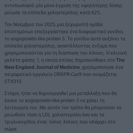
εντυπωσιακά: μία μόνο έγχυση της υψηλότερης δόσης
μείωσε τα επίπεδα χοληστερόλης κατά 62%.
Τον Νοέμβριο του 2025, μια ξεχωριστή ομάδα
επιστημόνων επεξεργάστηκε ένα διαφορετικό γονίδιο,
το angiopoietin-like protein 3. Το γονίδιο αυτό αυξάνει τα
επίπεδα χοληστερόλης, αναστέλλοντας ένζυμα που
χρησιμοποιούνται για τη διάσπαση του λίπους. Η κλινική
μελέτη φάσης 1, η οποία επίσης δημοσιεύθηκε στο
The
, χρησιμοποίησε ένα
New England Journal of Medicine
πειραματικό εργαλείο CRISPR-Cas9 που ονομάζεται
CTX310.
Στόχος ήταν να δημιουργηθεί μια μετάλλαξη που θα
έκανε τo angiopoietin-like protein 3 να χάσει τη
λειτουργία του. Με αυτόν τον τρόπο θα μπορούσαν να
μειωθούν τόσο η LDL χοληστερόλη όσο και τα
τριγλυκερίδια, ένας τύπος λίπους που υπάρχει στο
σώμα.