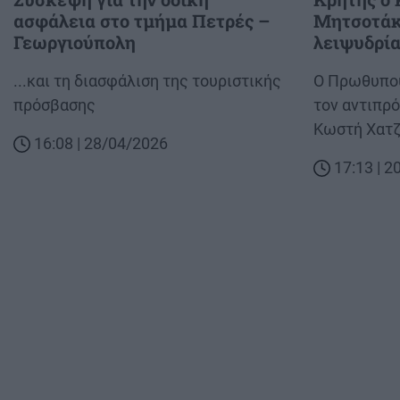
ασφάλεια στο τμήμα Πετρές –
Μητσοτάκ
Γεωργιούπολη
λειψυδρί
Body
...και τη διασφάλιση της τουριστικής
Body
Ο Πρωθυπου
πρόσβασης
τον αντιπρ
Κωστή Χατζ
16:08 | 28/04/2026
17:13 | 