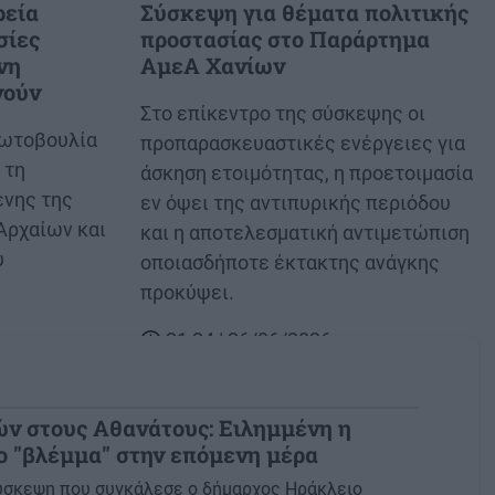
ρεία
Σύσκεψη για θέματα πολιτικής
σίες
προστασίας στο Παράρτημα
νη
ΑμεΑ Χανίων
νούν
Body
Στο επίκεντρο της σύσκεψης οι
ρωτοβουλία
προπαρασκευαστικές ενέργειες για
 τη
άσκηση ετοιμότητας, η προετοιμασία
ένης της
εν όψει της αντιπυρικής περιόδου
Αρχαίων και
και η αποτελεσματική αντιμετώπιση
υ
οποιασδήποτε έκτακτης ανάγκης
προκύψει.
21:24 | 26/06/2026
ν στους Αθανάτους: Ειλημμένη η
ο "βλέμμα" στην επόμενη μέρα
σύσκεψη που συγκάλεσε ο δήμαρχος Ηράκλειο