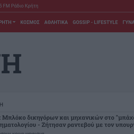
5 FM Ράδιο Κρήτη
ΡΗΤΗ
ΚΟΣΜΟΣ
ΑΘΛΗΤΙΚΑ
GOSSIP - LIFESTYLE
ΓΥΝΑ
ΨΗ
Η
: Μπλόκο δικηγόρων και μηχανικών στο "μπάχ
τηματολογίου - Ζήτησαν ραντεβού με τον υπουρ
σουν κοινο ψηφισμα