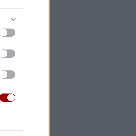
τη σύσκεψη
 Πρώην
ης
ς
τοιμότητα
ς για την