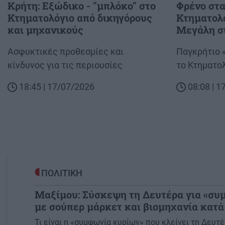
Κρήτη: Εξώδικο - "μπλόκο" στο
Φρένο στα
Κτηματολόγιο από δικηγόρους
Κτηματολο
και μηχανικούς
Μεγάλη σ
Body
Ασφυκτικές προθεσμίες και
Body
Παγκρήτιο «
κίνδυνος για τις περιουσίες
το Κτηματο
18:45 | 17/07/2026
08:08 | 
ΠΟΛΙΤΙΚΗ
Μαξίμου: Σύσκεψη τη Δευτέρα για «συ
με σούπερ μάρκετ και βιομηχανία κατά
Image
Τι είναι η «συμφωνία κυρίων» που κλείνει τη Δευτ