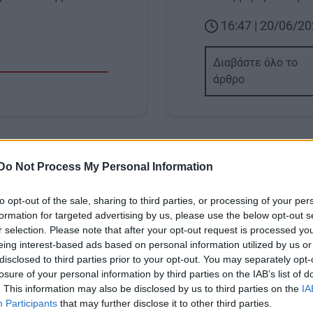
16:47 | 20/06/2
Διαβάστε όλο το
άρθρο
Image
Do Not Process My Personal Information
to opt-out of the sale, sharing to third parties, or processing of your per
formation for targeted advertising by us, please use the below opt-out s
r selection. Please note that after your opt-out request is processed y
ΑΥΤΟΔΙΟΙΚΗΣΗ
eing interest-based ads based on personal information utilized by us or
disclosed to third parties prior to your opt-out. You may separately opt-
ζι το μέλλον του
Δήμος Ηρακλείου: «Δ
losure of your personal information by third parties on the IAB’s list of
Μάχη» με τον χρόνο
επιδείξαμε απαξίωση
. This information may also be disclosed by us to third parties on the
IA
νδύλια του Ταμείου
σχολική κοινότητα» -
Participants
that may further disclose it to other third parties.