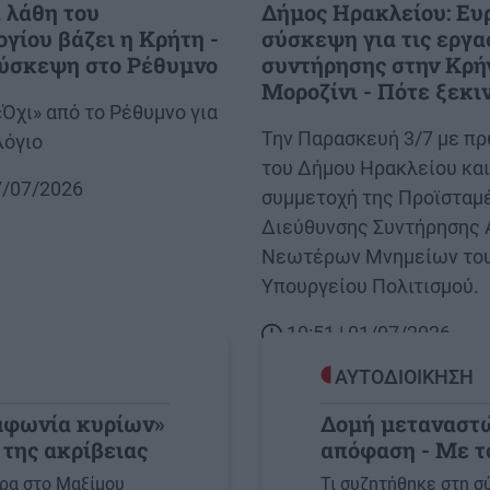
 λάθη του
Δήμος Ηρακλείου: Ευ
γίου βάζει η Κρήτη -
σύσκεψη για τις εργα
ύσκεψη στο Ρέθυμνο
συντήρησης στην Κρή
Μοροζίνι - Πότε ξεκι
Όχι» από το Ρέθυμνο για
Body
Την Παρασκευή 3/7 με π
λόγιο
του Δήμου Ηρακλείου και
17/07/2026
συμμετοχή της Προϊσταμ
Διεύθυνσης Συντήρησης 
Νεωτέρων Μνημείων το
Υπουργείου Πολιτισμού.
10:51 | 01/07/2026
ΑΥΤΟΔΙΟΙΚΗΣΗ
μφωνία κυρίων»
Δομή μεταναστώ
 της ακρίβειας
απόφαση - Με τ
Image
έρα στο Μαξίμου
Τι συζητήθηκε στη 