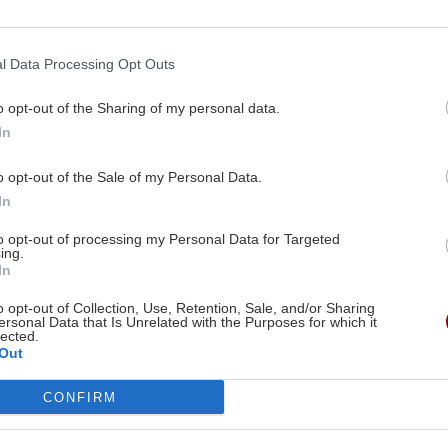
ης
για την ''αποχή'' από 
ο ο Ν. Ταχιάος για τον
Body
Κτιριακό πρόβλημα στην
l Data Processing Opt Outs
Ακαδημία: Οι εξηγήσεις τ
Δημοτικής Αρχής μετά τι
o opt-out of the Sharing of my personal data.
16/06/2026
αντιδράσεις γονέων
In
14:42 | 05/06/2026
o opt-out of the Sale of my Personal Data.
In
to opt-out of processing my Personal Data for Targeted
Image
ing.
In
o opt-out of Collection, Use, Retention, Sale, and/or Sharing
ersonal Data that Is Unrelated with the Purposes for which it
lected.
Out
ΚΗΣΗ
ΚΡΗΤΗ
ια την ασφάλεια και
Ηράκλειο: Σε πλήρη ε
CONFIRM
ριση των φαραγγιών
ο κρατικός μηχανισμό
ήτης
αντιπυρική περίοδο