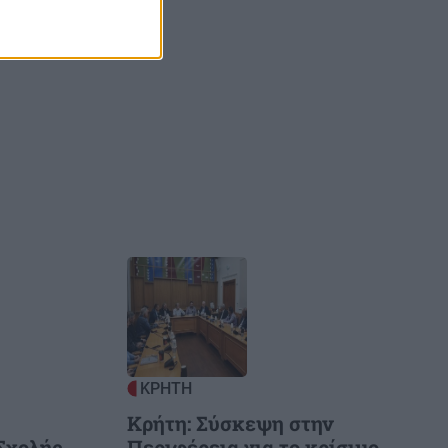
υπό τον Ν.
Image
ΚΡΗΤΗ
Κρήτη: Σύσκεψη στην
Σχολής
Περιφέρεια για το κρίσιμο