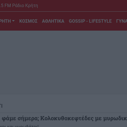
.5 FM Ράδιο Κρήτη
ΡΗΤΗ
ΚΟΣΜΟΣ
ΑΘΛΗΤΙΚΑ
GOSSIP - LIFESTYLE
ΓΥΝΑ
ΤΙ
α φάμε σήμερα; Κολοκυθοκεφτέδες με μυρωδι
οι και μυρωδάτοι!