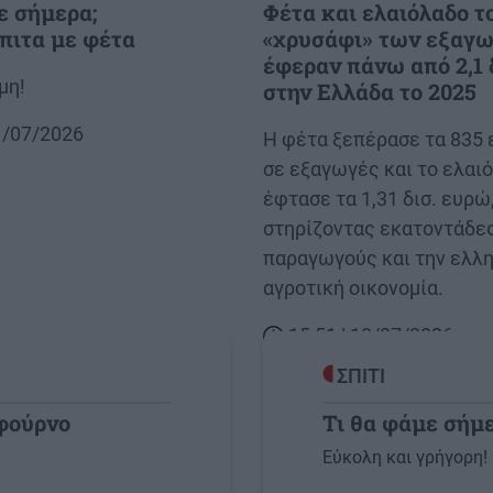
ε σήμερα;
Φέτα και ελαιόλαδο τ
πιτα με φέτα
«χρυσάφι» των εξαγω
έφεραν πάνω από 2,1 
μη!
στην Ελλάδα το 2025
21/07/2026
Body
Η φέτα ξεπέρασε τα 835 
σε εξαγωγές και το ελαι
έφτασε τα 1,31 δισ. ευρώ
στηρίζοντας εκατοντάδες
παραγωγούς και την ελλη
αγροτική οικονομία.
15:51 | 18/07/2026
ΣΠΙΤΙ
 φούρνο
Τι θα φάμε σήμε
Image
Εύκολη και γρήγορη!