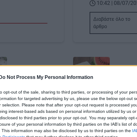
10:42 | 08/07/2
Διαβάστε όλο το
άρθρο
Image
Do Not Process My Personal Information
to opt-out of the sale, sharing to third parties, or processing of your per
Α
ΥΓΕΙΑ
formation for targeted advertising by us, please use the below opt-out s
r selection. Please note that after your opt-out request is processed y
κή «μέγγενη» η
Καρπούζι με φέτα: Για
eing interest-based ads based on personal information utilized by us or
φέτα Π.Ο.Π:
θεωρείται πιο “έξυπν
disclosed to third parties prior to your opt-out. You may separately opt-
ις στα ράφια και το
συνδυασμός
losure of your personal information by third parties on the IAB’s list of
νο» έγγραφο του
. This information may also be disclosed by us to third parties on the
IA
Body
Γιατί οι ειδικοί “εγκρίνου
ου
Participants
that may further disclose it to other third parties.