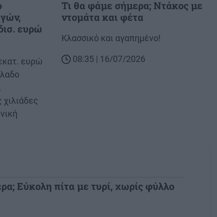
ο
Τι θα φάμε σήμερα; Ντάκος με
γών,
ντομάτα και φέτα
δισ. ευρώ
Body
Κλασσικό και αγαπημένο!
08:35 | 16/07/2026
εκατ. ευρώ
όλαδο
,
 χιλιάδες
νική
ρα; Εύκολη πίτα με τυρί, χωρίς φύλλο