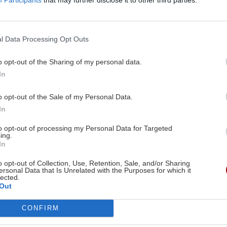
καρπούζι με φέτα
ρούει τον κώδωνα του
17:09 | 01/07/2026
α το εθνικό μας προϊόν,
l Data Processing Opt Outs
ντας τις τουρκικές
o opt-out of the Sharing of my personal data.
ς, τις υποχωρήσεις της
In
ιεθνείς συμφωνίες και τις
 των ζωονόσων στην
o opt-out of the Sale of my Personal Data.
αραγωγή
In
04/07/2026
to opt-out of processing my Personal Data for Targeted
ing.
In
Image
o opt-out of Collection, Use, Retention, Sale, and/or Sharing
ersonal Data that Is Unrelated with the Purposes for which it
lected.
Out
CONFIRM
ΣΠΙΤΙ