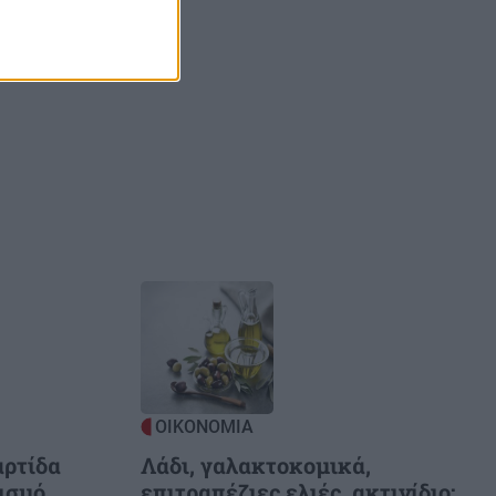
αλάτα με
 και
Image
ΟΙΚΟΝΟΜΙΑ
αρτίδα
Λάδι, γαλακτοκομικά,
ισμό
επιτραπέζιες ελιές, ακτινίδιο: