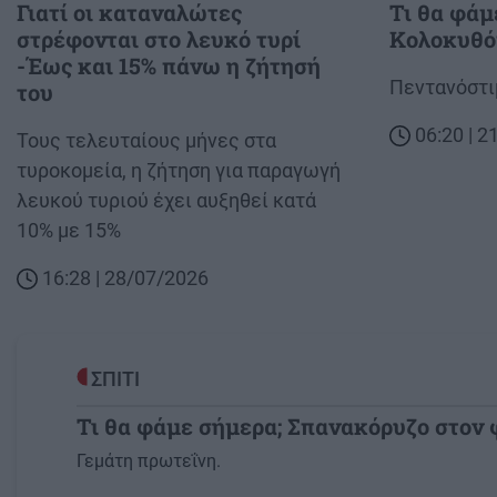
Γιατί οι καταναλώτες
Τι θα φάμ
στρέφονται στο λευκό τυρί
Κολοκυθό
-Έως και 15% πάνω η ζήτησή
Body
Πεντανόστι
του
06:20 | 
Body
Τους τελευταίους μήνες στα
τυροκομεία, η ζήτηση για παραγωγή
λευκού τυριού έχει αυξηθεί κατά
10% με 15%
16:28 | 28/07/2026
ΣΠΙΤΙ
Τι θα φάμε σήμερα; Σπανακόρυζο στον
Image
Γεμάτη πρωτεΐνη.