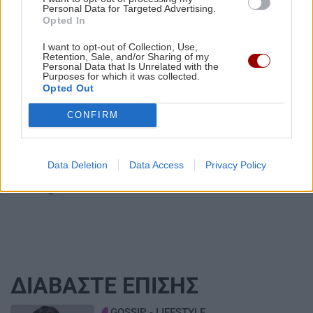
διαγνωστικών εξετάσεων στο
Personal Data for Targeted Advertising.
συνοριακούς ελέγχους για όσους ταξιδεύουν
Ψηφιακό Αποθετήριο
Opted In
από την Ιταλία
I want to opt-out of Collection, Use,
Retention, Sale, and/or Sharing of my
Personal Data that Is Unrelated with the
Purposes for which it was collected.
Opted Out
ΚΡΗΤΗ
CONFIRM
Κρήτη - Θερινές εκπτώσεις: Με
"αιμοδότες" γάμους και βαπτίσεις
κινείται η αγορά
Data Deletion
Data Access
Privacy Policy
ΔΙΑΒΑΣΤΕ ΕΠΙΣΗΣ
Image
GOSSIP - LIFESTYLE