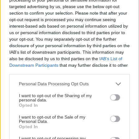
Ιός Δυτικού Νείλου: Τα "καμπανάκια"
των συμπτωμάτων - Τα μέτρα
targeted advertising by us, please use the below opt-out
προστασίας μέχρι τον Οκτώβριο
section to confirm your selection. Please note that after your
ΚΟΣΜΟΣ
17:49
opt-out request is processed you may continue seeing
Αδιανόητη σπατάλη στην Αγγλία: Σε έναν
interest-based ads based on personal information utilized by
χρόνο πετάχτηκαν φάρμακα που θα γέμιζαν 75
us or personal information disclosed to third parties prior to
πισίνες
your opt-out. You may separately opt-out of the further
disclosure of your personal information by third parties on the
IAB’s list of downstream participants. This information may
ΑΘΛΗΤΙΚΑ
ΚΡΗΤΗ
17:37
also be disclosed by us to third parties on the
IAB’s List of
ΟΦΗ: Συμφωνία με τον Ιταλό
Downstream Participants
that may further disclose it to other
Σύλληψη 24χρονου στα Χανιά: Κράτησε
αμυντικό Λορέντσο Ντίκμαν – Την
third parties.
κλειδωμένη 17χρονη ανήλικη μέσα σε σπίτι
Κυριακή στο Ηράκλειο για τις
υπογραφές
Personal Data Processing Opt Outs
ΕΛΛΑΔΑ
17:25
I want to opt-out of the Sharing of my
personal data.
Κιλκίς: Φωτιά σε χαμηλή βλάστηση στην
Opted In
Ευκαρπία – Επιχειρούν και εναέρια μέσα
I want to opt-out of the Sale of my
ΕΛΛΑΔΑ
Personal Data.
Opted In
ΚΟΣΜΟΣ
17:13
ΙΣΑ: Ζητάει άμεση αναστολή της
υποχρεωτικής καταχώρισης
Η Ισπανία επαναφέρει προσωρινά τους
I want to opt-out of processing my