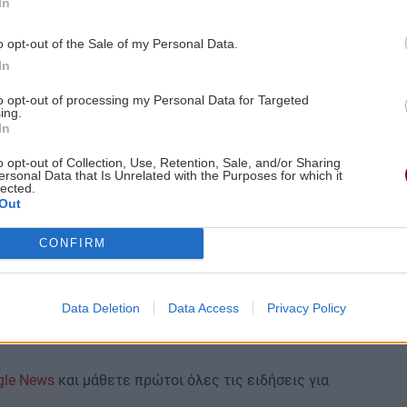
In
λεύρης του απάντησε
«έχεις εκλεγεί ποτέ; Έχεις
ος ήσουν, κατέβηκες για δήμαρχος και σε συνέτριψε
o opt-out of the Sale of my Personal Data.
α να μου μιλήσεις».
In
να λέει για την επίθεση με γιαούρτια ότι «το
υλο
to opt-out of processing my Personal Data for Targeted
ες να κάνεις παιχνίδι, είσαι αστείος» και τον Θάνο
ing.
In
ειάζεται να πω αστείο, αρκεί να σας αφήνω να
o opt-out of Collection, Use, Retention, Sale, and/or Sharing
ersonal Data that Is Unrelated with the Purposes for which it
lected.
Out
εται ο καταυλισμός Ρομά στην Χριστομιχάλη
CONFIRM
έσα στο σπίτι
Data Deletion
Data Access
Privacy Policy
την 8 μηνών κόρη του και τεμάχισε το πτώμα της
gle News
και μάθετε πρώτοι όλες τις ειδήσεις για