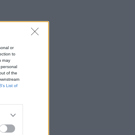
sonal or
ection to
ou may
 personal
out of the
 downstream
B’s List of