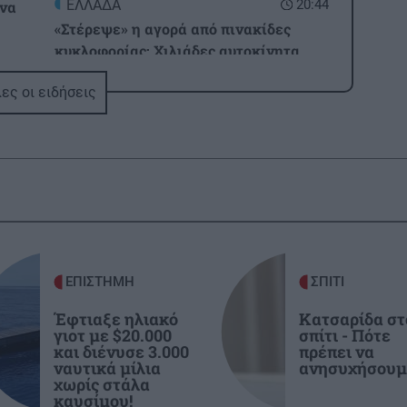
ΕΛΛΑΔΑ
20:44
 να
«Στέρεψε» η αγορά από πινακίδες
κυκλοφορίας: Χιλιάδες αυτοκίνητα
παραμένουν αταξινόμητα
2:11
ες οι ειδήσεις
ΚΡΗΤΗ
20:39
Κρήτη: Κινητοποίηση της
Πυροσβεστικής στη Σητεία –
Πυρκαγιά κοντά σε εγκαταστάσεις
ανεμογεννητριών
1:53
ΚΟΣΜΟΣ
20:33
χο
ΕΠΙΣΤΗΜΗ
ΣΠΙΤΙ
Η Ισπανία απειλεί με αντίποινα κατά
Έφτιαξε ηλιακό
Κατσαρίδα στ
της Ιταλίας στον απόηχο της επιβολής
γιοτ με $20.000
σπίτι - Πότε
των συνοριακών ελέγχων
και διένυσε 3.000
πρέπει να
1:42
ναυτικά μίλια
ανησυχήσουμ
χωρίς στάλα
καυσίμου!
BUSINESS
20:24
ύν