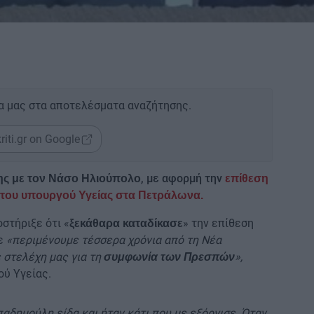
α μας στα αποτελέσματα αναζήτησης.
riti.gr on Google
, με αφορμή την
ς με τον Νάσο Ηλιούπολο
επίθεση
ν του υπουργού Υγείας στα Πετράλωνα.
στήριξε ότι «
» την επίθεση
ξεκάθαρα καταδίκασε
σε
«περιμένουμε τέσσερα χρόνια από τη Νέα
 στελέχη μας για τη
»,
συμφωνία των Πρεσπών
ύ Υγείας.
παδημούλη είδα και ήταν κάτι που με εξόργισε. Όταν