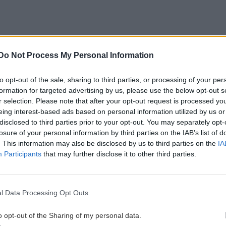
Do Not Process My Personal Information
to opt-out of the sale, sharing to third parties, or processing of your per
formation for targeted advertising by us, please use the below opt-out s
r selection. Please note that after your opt-out request is processed y
eing interest-based ads based on personal information utilized by us or
 «Ωραίο το θεατράκι σας»
disclosed to third parties prior to your opt-out. You may separately opt-
losure of your personal information by third parties on the IAB’s list of
ερο όταν ο υποψήφιος βουλευτής
. This information may also be disclosed by us to third parties on the
IA
με τον Θάνο Πλεύρη να απαντά
το θεατράκι σας»
Participants
that may further disclose it to other third parties.
αγαν γιατούρια. Να έχετε συστολή. Η γυναίκα μου
ρτώθηκαν τα παιδιά μου. Αυτούς στηρίζετε, μια ζωή
l Data Processing Opt Outs
o opt-out of the Sharing of my personal data.
ν υπουργό Υγείας ότι
«καταλαβαίνω ότι έχετε