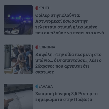
Image
ΚΡΗΤΗ
Θρίλερ στην Ελούντα:
Αστυνομικοί έσωσαν την
τελευταία στιγμή ηλικιωμένο
που απειλούσε να πέσει στο κενό
Image
ΚΟΙΝΩΝΙΑ
Κυψέλη: «Την είδα πεσμένη στο
μπάνιο… δεν απαντούσε», λέει ο
26χρονος που αρνείται ότι
σκότωσε
Image
ΕΛΛΑΔΑ
Σεισμική δόνηση 3,6 Ρίχτερ τα
ξημερώματα στην Πρέβεζα