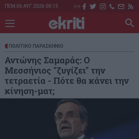
Skip
ΠΕΜ.06 ΑΥΓ 2026 08:15
to
main
content
ΠΟΛΙΤΙΚΟ ΠΑΡΑΣΚΗΝΙΟ
Αντώνης Σαμαράς: Ο
Μεσσήνιος "ζυγίζει" την
τετραετία - Πότε θα κάνει την
κίνηση-ματ;