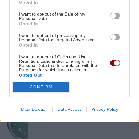
Opted In
Σεισμική δόνηση 3,6 Ρίχτερ τα ξημερώματα
στην Πρέβεζα
I want to opt-out of the Sale of my
Personal Data.
Opted In
GOSSIP - LIFESTYLE
07:00
I want to opt-out of processing my
ΕΛΛΑΔΑ
Με θέα τα Χανιά (φωτο)
Personal Data for Targeted Advertising.
Opted In
Marfin: Έρχεται στην Ελλάδα η
46χρονη που συνελήφθη στο Λονδίνο
I want to opt-out of Collection, Use,
για την υπόθεση
Retention, Sale, and/or Sharing of my
Personal Data that Is Unrelated with the
Purposes for which it was collected.
Opted Out
CONFIRM
ΓΥΝΑΙΚΑ
Data Deletion
Data Access
Privacy Policy
Τα Ζώδια της Πέμπτης