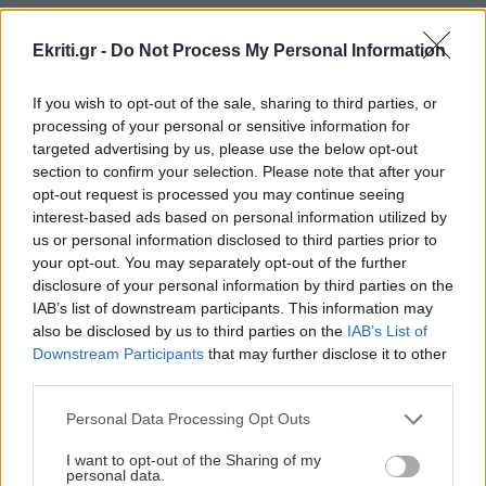
ΠΕΡΙΣΣΟΤΕΡΑ
Ekriti.gr -
Do Not Process My Personal Information
ΚΟΣΜΟΣ
07:44
Ομάν: Διπλή έκρηξη σε τάνκερ στα Στενά του
If you wish to opt-out of the sale, sharing to third parties, or
Ορμούζ
processing of your personal or sensitive information for
targeted advertising by us, please use the below opt-out
ΑΘΛΗΤΙΚΑ
section to confirm your selection. Please note that after your
ΚΡΗΤΗ
07:39
opt-out request is processed you may continue seeing
Τορόντο: Νικηφόρα πρεμιέρα για τη
Θρίλερ στην Ελούντα: Αστυνομικοί έσωσαν την
Σάκκαρη και πρόκριση στους «32»
interest-based ads based on personal information utilized by
τελευταία στιγμή ηλικιωμένο που απειλούσε
us or personal information disclosed to third parties prior to
να πέσει στο κενό
your opt-out. You may separately opt-out of the further
disclosure of your personal information by third parties on the
IAB’s list of downstream participants. This information may
ΚΟΙΝΩΝΙΑ
07:35
also be disclosed by us to third parties on the
IAB’s List of
Κυψέλη: «Την είδα πεσμένη στο μπάνιο… δεν
Downstream Participants
that may further disclose it to other
απαντούσε», λέει ο 26χρονος που αρνείται ότι
third parties.
ΑΘΛΗΤΙΚΑ
σκότωσε
Personal Data Processing Opt Outs
ΠΑΟΚ – Άντερλεχτ στις 21:00: Για το
προβάδισμα πρόκρισης στα πλέι οφ
I want to opt-out of the Sharing of my
του Europa League
ΕΛΛΑΔΑ
07:23
personal data.