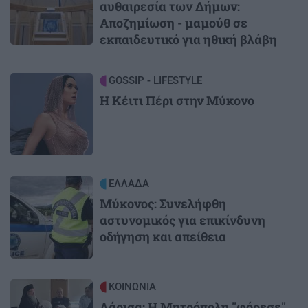
αυθαιρεσία των Δήμων:
Αποζημίωση - μαμούθ σε
εκπαιδευτικό για ηθική βλάβη
Image
GOSSIP - LIFESTYLE
Η Κέιτι Πέρι στην Μύκονο
Image
ΕΛΛΑΔΑ
Μύκονος: Συνελήφθη
αστυνομικός για επικίνδυνη
οδήγηση και απείθεια
Image
ΚΟΙΝΩΝΙΑ
Λάρισα: Η Μητρόπολη "φόρεσε"