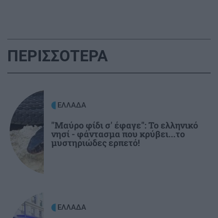
ΠΕΡΙΕΡΓΑ - ΠΑΡΑΞΕΝΑ
12:14
Ξεχάστε το πλύσιμο: Η μπλούζα που δεν
μυρίζει για ένα μήνα – Δυο μυστικά συστατικά
ΠΕΡΙΣΣΟΤΕΡΑ
ΕΛΛΑΔΑ
12:07
Δικαστικό "μπλόκο" στην αυθαιρεσία των
Δήμων: Αποζημίωση - μαμούθ σε
ΕΛΛΑΔΑ
εκπαιδευτικό για ηθική βλάβη
"Μαύρο φίδι σ' έφαγε": Το ελληνικό
νησί - φάντασμα που κρύβει...το
GOSSIP - LIFESTYLE
12:00
μυστηριώδες ερπετό!
Η Κέιτι Πέρι στην Μύκονο
ΕΛΛΑΔΑ
11:54
Μύκονος: Συνελήφθη αστυνομικός για
επικίνδυνη οδήγηση και απείθεια
ΕΛΛΑΔΑ