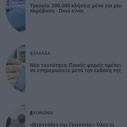
Τροχαία: 200.000 κλήσεις μόνο για μία
παράβαση - Ποιά είναι
ΚΟΙΝΩΝΙΑ
11:45
Λάρισα: Η Μητρόπολη "φόρεσε" κράνος στην
ομάδα ΔΙ.ΑΣ.!
ΚΟΙΝΩΝΙΑ
11:36
Αφέντης Χριστός: Η βυζαντινή ρίζα πίσω από
ΕΛΛΑΔΑ
μια μεγάλη γλωσσική παρεξήγηση - Το
τουρκικό "αντιδάνειο"
Νέα ταυτότητα: Ποιούς φορείς πρέπει
να ενημερώσετε μετά την εκδόσή της
ΚΟΙΝΩΝΙΑ
«Νταντάδες της Γειτονιάς»: Όλες οι