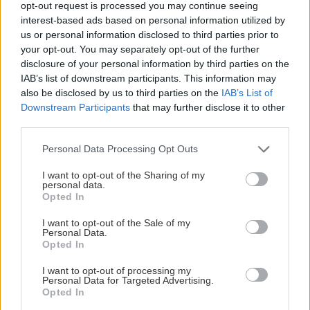
Παράλληλα, τόνισε ότι όσο αυξάνονται η ανάπτυξη και οι
opt-out request is processed you may continue seeing
επενδύσεις, τόσο περισσότερα «επιστρέφουν στους
interest-based ads based on personal information utilized by
us or personal information disclosed to third parties prior to
πολίτες που έχουν μεγαλύτερη ανάγκη».
your opt-out. You may separately opt-out of the further
Ιδιαίτερη έμφαση έδωσε στη στήριξη της ελληνικής
disclosure of your personal information by third parties on the
IAB’s list of downstream participants. This information may
οικογένειας, η οποία –όπως είπε– αποτελεί σταθερή
also be disclosed by us to third parties on the
IAB’s List of
προτεραιότητα. Υπογράμμισε ότι η κυβέρνηση «δεν
Downstream Participants
that may further disclose it to other
πρόκειται να υποσχεθεί πράγματα που δεν μπορούν να
third parties.
γίνουν», επιμένοντας στο δόγμα της δημοσιονομικής
σοβαρότητας.
Personal Data Processing Opt Outs
«Μην περιμένετε την προεκλογική περίοδο – ανάβουμε
I want to opt-out of the Sharing of my
personal data.
τις μηχανές εδώ στην καρδιά της Μακεδονίας για μια
Opted In
ισχυρή Ελλάδα», σημείωσε ο πρωθυπουργός.
I want to opt-out of the Sale of my
Personal Data.
Ο Κυριάκος Μητσοτάκης ολοκλήρωσε υπογραμμίζοντας
Opted In
ότι η Ελλάδα «προχωρά μπροστά με σχέδιο, σταθερότητα
και υπευθυνότητα», αφήνοντας πίσω τα λάθη του
I want to opt-out of processing my
Personal Data for Targeted Advertising.
παρελθόντος και κοιτάζοντας προς το 2030.
Opted In