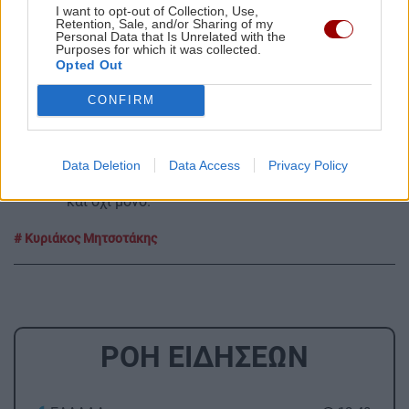
ΔΙΑΒΑΣΤΕ ΕΠΙΣΗΣ:
I want to opt-out of Collection, Use,
Retention, Sale, and/or Sharing of my
Personal Data that Is Unrelated with the
Χάος στην Τενερίφη: Στους δρόμους ο κόσμος για να
Purposes for which it was collected.
μη δέσει το Hodius που βρέθηκε ο χανταϊός
Opted Out
Πανελλήνιες 2026: Ποιοι μαθητές δικαιούνται επίδομα
CONFIRM
350 ευρώ - Πώς θα το λάβουν
Ακολουθήστε το ekriti.gr στο
Google News
και
Data Deletion
Data Access
Privacy Policy
μάθετε πρώτοι όλες τις ειδήσεις για την Κρήτη
και όχι μόνο.
Κυριάκος Μητσοτάκης
ΡΟΗ ΕΙΔΗΣΕΩΝ