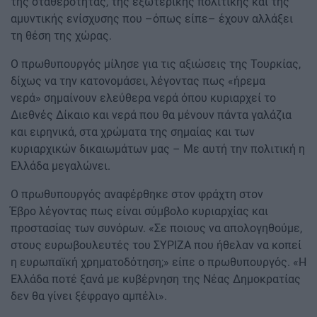
της σταθερότητας, της εξωτερικής πολιτικής και της
αμυντικής ενίσχυσης που –όπως είπε– έχουν αλλάξει
τη θέση της χώρας.
Ο πρωθυπουργός μίλησε για τις αξιώσεις της Τουρκίας,
δίχως να την κατονομάσει, λέγοντας πως «ήρεμα
νερά» σημαίνουν ελεύθερα νερά όπου κυριαρχεί το
Διεθνές Δίκαιο και νερά που θα μένουν πάντα γαλάζια
και ειρηνικά, στα χρώματα της σημαίας και των
κυριαρχικών δικαιωμάτων μας – Με αυτή την πολιτική η
Ελλάδα μεγαλώνει.
Ο πρωθυπουργός αναφέρθηκε στον φράχτη στον
Έβρο λέγοντας πως είναι σύμβολο κυριαρχίας και
προστασίας των συνόρων. «Σε ποιους να απολογηθούμε,
στους ευρωβουλευτές του ΣΥΡΙΖΑ που ήθελαν να κοπεί
η ευρωπαϊκή χρηματοδότηση;» είπε ο πρωθυπουργός. «Η
Ελλάδα ποτέ ξανά με κυβέρνηση της Νέας Δημοκρατίας
δεν θα γίνει ξέφραγο αμπέλι».