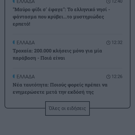
ΕΛΛΑΔΑ
12:40
"Μαύρο φίδι σ' έφαγε": Το ελληνικό νησί -
φάντασμα που κρύβει...το μυστηριώδες
ερπετό!
ΕΛΛΑΔΑ
12:32
Τροχαία: 200.000 κλήσεις μόνο για μία
παράβαση - Ποιά είναι
ΕΛΛΑΔΑ
12:26
Νέα ταυτότητα: Ποιούς φορείς πρέπει να
ενημερώσετε μετά την εκδόσή της
Όλες οι ειδήσεις
ΚΟΙΝΩΝΙΑ
12:20
«Νταντάδες της Γειτονιάς»: Όλες οι
λεπτομέρειες για το πρόγραμμα