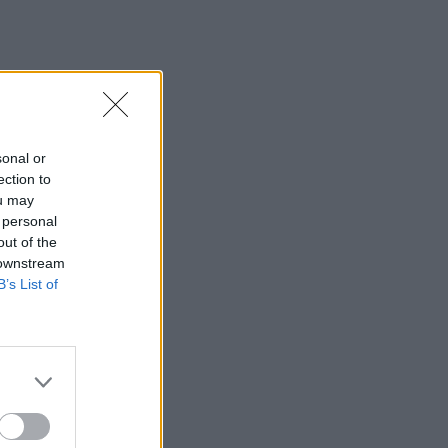
sonal or
ection to
ou may
 personal
out of the
 downstream
B’s List of