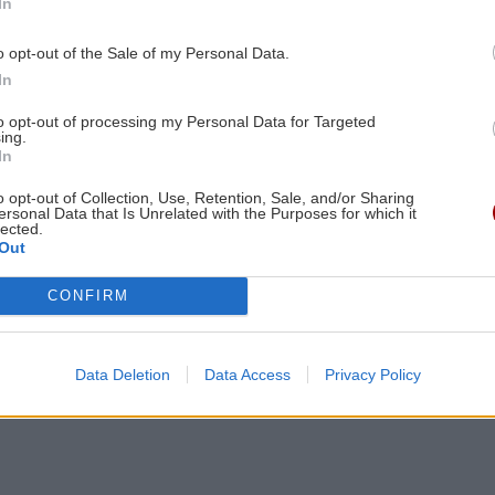
In
 το δεύτερο εξάμηνο του 2023.
o opt-out of the Sale of my Personal Data.
υ αριθμού των περιστατικών απάτης προς τον αριθμό
In
 το προηγούμενο εξάμηνο κατά 7%, και αντιστοιχεί
αγές ή 0,017%.
to opt-out of processing my Personal Data for Targeted
ing.
 απάτης παρατηρείται απόλυτη μείωση κατά 3% σε
In
Ταυτόχρονα, ο δείκτης της αναλογίας της αξίας των
o opt-out of Collection, Use, Retention, Sale, and/or Sharing
 συναλλαγών εμφανίζεται σχεδόν αμετάβλητος σε
ersonal Data that Is Unrelated with the Purposes for which it
lected.
αι εξακολουθεί να διατηρείται στο χαμηλό επίπεδο
Out
α απάτης ανά 4.800 ευρώ αξία συναλλαγών.
CONFIRM
Data Deletion
Data Access
Privacy Policy