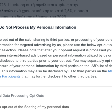
023. Η μείωση αυτή οφείλεται κυρίως στην
λλαγών ανά χρεωστική κάρτα κατά 2,5%, η οποία
 ευρώ το δεύτερο εξάμηνο του 2023.
κάρτα μειώθηκε οριακά κατά 0,3% και διαμορφώθηκε
Do Not Process My Personal Information
ρο εξάμηνο του 2023.
to opt-out of the sale, sharing to third parties, or processing of your per
ο των καρτών μειώθηκε κατά 4,5% σε 44 ευρώ, από
formation for targeted advertising by us, please use the below opt-out s
Η πτωτική τάση της μέσης αξίας ανά συναλλαγή των
r selection. Please note that after your opt-out request is processed y
δεικνύει την ολοένα μεγαλύτερη χρήση των καρτών
eing interest-based ads based on personal information utilized by us or
disclosed to third parties prior to your opt-out. You may separately opt-
losure of your personal information by third parties on the IAB’s list of
με κάρτες πληρωμών - Συνεχής μείωση
. This information may also be disclosed by us to third parties on the
IA
Participants
that may further disclose it to other third parties.
ων καρτών πληρωμών, με τις εκστρατείες
καν και τα περιστατικά απάτης, χωρίς αυτό να
πει να εφησυχάζουν.
l Data Processing Opt Outs
 ΤτΕ, στα περιστατικά απάτης στις συναλλαγές με
o opt-out of the Sharing of my personal data.
 2024 καταγράφηκε μείωση του απόλυτου αριθμού