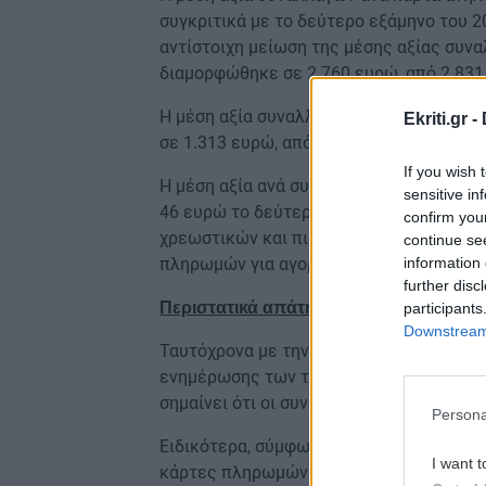
συγκριτικά με το δεύτερο εξάμηνο του 2
αντίστοιχη μείωση της μέσης αξίας συνα
διαμορφώθηκε σε 2.760 ευρώ, από 2.831
Η μέση αξία συναλλαγών ανά πιστωτική 
Ekriti.gr -
σε 1.313 ευρώ, από 1.318 ευρώ το δεύτε
If you wish 
Η μέση αξία ανά συναλλαγή για το σύνολ
sensitive in
46 ευρώ το δεύτερο εξάμηνο του 2023. 
confirm you
χρεωστικών και πιστωτικών καρτών ανα
continue se
information 
πληρωμών για αγορές μικρής αξίας.
further disc
Περιστατικά απάτης στις συναλλαγές 
participants
Downstream 
Ταυτόχρονα με την αύξηση της χρήσης τ
ενημέρωσης των τελευταίων ετών μειώθη
σημαίνει ότι οι συναλλασσόμενοι θα πρέ
Persona
Ειδικότερα, σύμφωνα με τα στοιχεία της
I want t
κάρτες πληρωμών το πρώτο εξάμηνο του