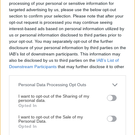
processing of your personal or sensitive information for
targeted advertising by us, please use the below opt-out
section to confirm your selection. Please note that after your
opt-out request is processed you may continue seeing
interest-based ads based on personal information utilized by
ΡΟΗ ΕΙΔΗΣΕΩΝ
us or personal information disclosed to third parties prior to
your opt-out. You may separately opt-out of the further
disclosure of your personal information by third parties on the
ΣΧΕΣΕΙΣ ΚΑΙ SEX
00:00
IAB’s list of downstream participants. This information may
also be disclosed by us to third parties on the
IAB’s List of
Χρήματα και σχέση: Πώς να μιλήσετε χωρίς να
Downstream Participants
that may further disclose it to other
καταλήξετε σε καβγά
third parties.
Personal Data Processing Opt Outs
GOSSIP - LIFESTYLE
23:00
Η Μπάρμπρα Στρέιζαντ υπογράφει το πρώτο
I want to opt-out of the Sharing of my
personal data.
της παιδικό βιβλίο
Opted In
I want to opt-out of the Sale of my
ΑΘΛΗΤΙΚΑ
22:49
Personal Data.
Opted In
Europa League: Η Άντερλεχτ νίκησε 1-0 τον