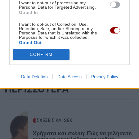
ΠΑΟΚ στην Τούμπα κι όλα θα κριθούν στις
I want to opt-out of processing my
Personal Data for Targeted Advertising.
Βρυξέλλες
Opted In
I want to opt-out of Collection, Use,
Όλες οι ειδήσεις
ΑΘΛΗΤΙΚΑ
22:25
Retention, Sale, and/or Sharing of my
Personal Data that Is Unrelated with the
ΠΟΑ: Ανακοίνωσε την απόκτηση τριών Ιταλών
Purposes for which it was collected.
Opted Out
ποδοσφαιριστών
CONFIRM
ΑΘΛΗΤΙΚΑ
22:25
UEFA: «Το μποϊκοτάζ στις διοργανώσεις της
Data Deletion
Data Access
Privacy Policy
FIFA παραμένει σε ισχύ»
ΠΕΡΙΣΣΟΤΕΡΑ
ΑΘΛΗΤΙΚΑ
22:19
Europa League: Η ΤΣΣΚΑ Σόφιας διέλυσε 3-0
την Μακάμπι Τελ Αβίβ και ετοιμάζεται για
ΣΧΕΣΕΙΣ ΚΑΙ SEX
ΟΦΗ (βίντεο)
Χρήματα και σχέση: Πώς να μιλήσετε
χωρίς να καταλήξετε σε καβγά