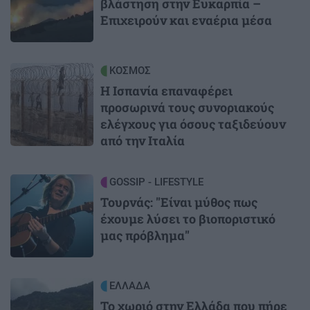
βλάστηση στην Ευκαρπία –
Επιχειρούν και εναέρια μέσα
Image
ΚΟΣΜΟΣ
Η Ισπανία επαναφέρει
προσωρινά τους συνοριακούς
ελέγχους για όσους ταξιδεύουν
από την Ιταλία
Image
GOSSIP - LIFESTYLE
Τουρνάς: "Είναι μύθος πως
έχουμε λύσει το βιοποριστικό
μας πρόβλημα"
Image
ΕΛΛΑΔΑ
Το χωριό στην Ελλάδα που πήρε