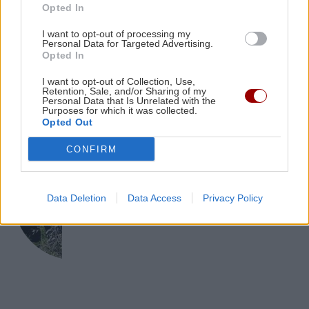
Opted In
GOSSIP - LIFESTYLE
ΕΛΛΑΔΑ
16:54
I want to opt-out of processing my
Το χωριό στην Ελλάδα που πήρε το όνομά του
Στο Ρέθυμνο για διακοπές ο ηθοποιός
Personal Data for Targeted Advertising.
Αναστάσης Ροϊλός
Opted In
επειδή δεν το βλέπει ο ήλιος (βίντεο)
I want to opt-out of Collection, Use,
Retention, Sale, and/or Sharing of my
Personal Data that Is Unrelated with the
Purposes for which it was collected.
Opted Out
CONFIRM
ΚΡΗΤΗ
Ηράκλειο: Επιχείρηση της
Data Deletion
Data Access
Privacy Policy
Πυροσβεστικής για τη διάσωση
τραυματισμένου περιπατητή