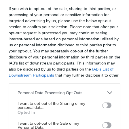
ΚΡΗΤΗ
17:37
Σύλληψη 24χρονου στα Χανιά: Κράτησε
If you wish to opt-out of the sale, sharing to third parties, or
ΕΛΛΑΔΑ
processing of your personal or sensitive information for
κλειδωμένη 17χρονη ανήλικη μέσα σε σπίτι
targeted advertising by us, please use the below opt-out
ΙΣΑ: Ζητάει άμεση αναστολή της
section to confirm your selection. Please note that after your
υποχρεωτικής καταχώρισης
opt-out request is processed you may continue seeing
ΕΛΛΑΔΑ
17:25
διαγνωστικών εξετάσεων στο
interest-based ads based on personal information utilized by
Κιλκίς: Φωτιά σε χαμηλή βλάστηση στην
Ψηφιακό Αποθετήριο
us or personal information disclosed to third parties prior to
Ευκαρπία – Επιχειρούν και εναέρια μέσα
your opt-out. You may separately opt-out of the further
disclosure of your personal information by third parties on the
IAB’s list of downstream participants. This information may
ΚΟΣΜΟΣ
17:13
also be disclosed by us to third parties on the
IAB’s List of
Η Ισπανία επαναφέρει προσωρινά τους
ΚΡΗΤΗ
Downstream Participants
that may further disclose it to other
συνοριακούς ελέγχους για όσους ταξιδεύουν
third parties.
Κρήτη - Θερινές εκπτώσεις: Με
από την Ιταλία
"αιμοδότες" γάμους και βαπτίσεις
Personal Data Processing Opt Outs
κινείται η αγορά
I want to opt-out of the Sharing of my
GOSSIP - LIFESTYLE
17:00
personal data.
Opted In
Τουρνάς: "Είναι μύθος πως έχουμε λύσει το
βιοποριστικό μας πρόβλημα"
I want to opt-out of the Sale of my
Personal Data.